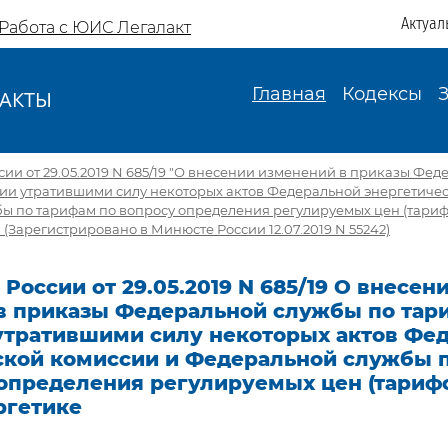
Актуал
Работа с ЮИС Легалакт
Главная
Кодексы
АКТЫ
И
ии от 29.05.2019 N 685/19 "О внесении изменений в приказы Фе
ии утратившими силу некоторых актов Федеральной энергетиче
ы по тарифам по вопросу определения регулируемых цен (тариф
 (Зарегистрировано в Минюсте России 12.07.2019 N 55242)
России от 29.05.2019 N 685/19 О внесен
в приказы Федеральной службы по тар
утратившими силу некоторых актов Фе
ской комиссии и Федеральной службы 
определения регулируемых цен (тарифо
ргетике