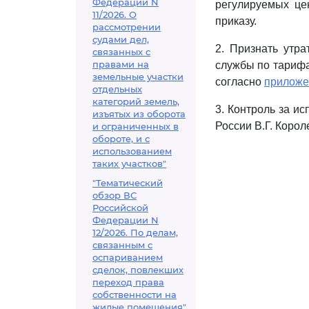
Федерации N
регулируемых це
11/2026. О
приказу.
рассмотрении
судами дел,
2. Признать утр
связанных с
правами на
службы по тарифа
земельные участки
согласно
приложе
отдельных
категорий земель,
3. Контроль за и
изъятых из оборота
России В.Г. Корол
и ограниченных в
обороте, и с
использованием
таких участков"
"Тематический
обзор ВС
Российской
Федерации N
12/2026. По делам,
связанным с
оспариванием
сделок, повлекших
переход права
собственности на
жилые помещения"