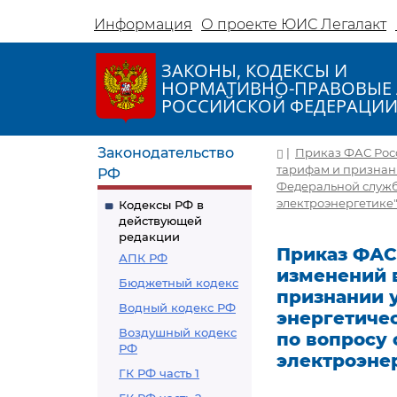
Информация
О проекте ЮИС Легалакт
ЗАКОНЫ, КОДЕКСЫ И
НОРМАТИВНО-ПРАВОВЫЕ 
РОССИЙСКОЙ ФЕДЕРАЦИ
Законодательство
|
Приказ ФАС Росс
тарифам и признан
РФ
Федеральной служб
электроэнергетике"
Кодексы РФ в
действующей
редакции
Приказ ФАС 
АПК РФ
изменений 
Бюджетный кодекс
признании 
Водный кодекс РФ
энергетиче
Воздушный кодекс
по вопросу 
РФ
электроэне
ГК РФ часть 1