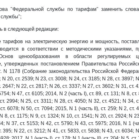
ва "Федеральной службы по тарифам" заменить слова
 службы";
ь в следующей редакции:
е тарифов на электрическую энергию и мощность, поста
зводится в соответствии с методическими указаниями, 
нов ценообразования в области регулируемых ц
ке, утвержденных постановлением Правительства Российс
г. N 1178 (Собрание законодательства Российской Федераци
 N 20, ст. 2539; N 23, ст. 3008; N 24, ст. 3185; N 28, ст. 3897; 
т. 2647; N 22, ст. 2817; N 26, ст. 3337; N 27, ст. 3602; N 31, ст. 
5754; N 47, ст. 6105; 2014, N 2 (часть I), ст. 89, ст. 131; N 8, ст.
 ст. 2994; N 25, ст. 3311; N 28, ст. 4050; N 32, ст. 4521; N 34, с
ст. 6078; N 50, ст. 7094; 2015, N 1 (часть II), ст. 259; N 2, ст. 4
N 8, ст. 1175; N 9, ст. 1324; N 10, ст. 1541; N 20, ст. 2924; N 23
4; N 37, ст. 5153; N 42, ст. 5790; N 43, ст. 5975; 2016, N 1 (час
ст. 395; N 22, ст. 3212; N 41, ст. 5833, ст. 5838; N 43, ст. 6034; 
6928; 2017, N 1 (часть I), ст. 178; N 1 (часть II), ст. 204; N 5, ст.