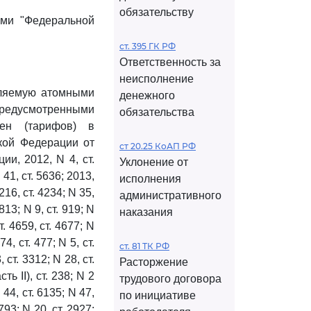
обязательству
ми "Федеральной
ст. 395 ГК РФ
Ответственность за
неисполнение
вляемую атомными
денежного
предусмотренными
обязательства
ен (тарифов) в
кой Федерации от
ст 20.25 КоАП РФ
и, 2012, N 4, ст.
Уклонение от
N 41, ст. 5636; 2013,
исполнения
4216, ст. 4234; N 35,
административного
 813; N 9, ст. 919; N
наказания
т. 4659, ст. 4677; N
74, ст. 477; N 5, ст.
ст. 81 ТК РФ
, ст. 3312; N 28, ст.
Расторжение
ть II), ст. 238; N 2
трудового договора
N 44, ст. 6135; N 47,
по инициативе
 793; N 20, ст. 2927;