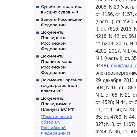
Судебная практика
2008, N 29 (часть I)
высших судов РФ
ст. 4156, ст. 4157, 
Законы Российской
(часть I), ст. 4590,
Федерации
I), ст. 7616; 2013, 
Документы
4218; N 42, ст. 5615
Президента
Российской
ст. 6208; 2016, N 1 
Федерации
4201; 2017, N 1 (час
Документы
N 1 (часть I), ст. 3
Правительства
8448),
пунктами 
Российской
Федерации
электроэнергети
Документы органов
29 декабря 2011 
государственной
504; N 16, ст. 1883;
власти РФ
N 1, ст. 68; N 21, с
Документы
ст. 4528; N 44, ст. 
Президиума и
Пленума ВС РФ
11, ст. 1156; N 23,
"Тематический
35, ст. 4769, N 44, 
обзор ВС
827; N 8, ст. 1167; 
Российской
4244; N 36, ст. 503
Федерации N