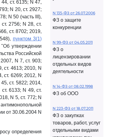
N 44, ст. 6135; N 47,
 793; N 20, ст. 2927;
N 135-ФЗ от 26.07.2006
78; N 50 (часть III),
ФЗ о защите
 ст. 2756; N 28, ст.
конкуренции
8666, ст. 8702; 2019,
1548),
пунктом 3(1)
N 99-ФЗ от 04.05.2011
 "Об утверждении
ФЗ о
льства Российской
лицензировании
 2007, N 7, ст. 903;
отдельных видов
9, ст. 4613; 2010, N
деятельности
4, ст. 6269; 2012, N
 45, ст. 5822; 2014,
N 14-ФЗ от 08.02.1998
 ст. 6133; N 49, ст.
ФЗ об ООО
2018, N 5, ст. 772; N
 антимонопольной
N 223-ФЗ от 18.07.2011
и от 30.06.2004 N
ФЗ о закупках
товаров, работ, услуг
отдельными видами
просу определения