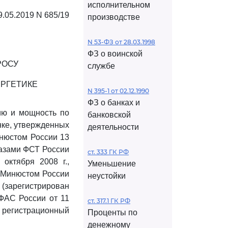
исполнительном
9.05.2019 N 685/19
производстве
N 53-ФЗ от 28.03.1998
ФЗ о воинской
РОСУ
службе
ЕРГЕТИКЕ
N 395-1 от 02.12.1990
ФЗ о банках и
ию и мощность по
банковской
нке, утвержденных
деятельности
инюстом России 13
казами ФСТ России
ст. 333 ГК РФ
октября 2008 г.,
Уменьшение
н Минюстом России
неустойки
6 (зарегистрирован
 ФАС России от 11
ст. 317.1 ГК РФ
, регистрационный
Проценты по
денежному