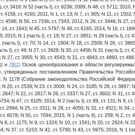
, ст. 3418; N 52 (часть I), ст. 6236; 2009, N 48, ст. 5711; 2010, 
ст. 4158, ст. 4160; 2011, N 1, ст. 13; N 7, ст. 905; N 11, ст. 1502;
 ст. 4596; N 50, ст. 7336, ст. 7343; 2012, N 26, ст. 3446; N 27, 
N 14, ст. 1643; N 45, ст. 5797; N 48, ст. 6165; 2014, N 16, ст. 1840
; 2015, N 1 (часть I), ст. 19; N 27, ст. 3951; N 29 (часть I), ст. 
(часть I), ст. 70; N 14, ст. 1904; N 18, ст. 2508; N 26, ст. 3865
ть I), ст. 49; N 27, ст. 3926; N 30, ст. 4456; N 31 (часть I), ст. 
5; N 27, ст. 3955; N 30, ст. 4543; N 31, ст. 4843, ст. 4860, ст. 4861
78
и
78(2)
Основ ценообразования в области регулируемых
ке, утвержденных постановлением Правительства Российс
г. N 1178 (Собрание законодательства Российской Федераци
 N 20, ст. 2539; N 23, ст. 3008; N 24, ст. 3185; N 28, ст. 3897; 
т. 2647; N 22, ст. 2817; N 26, ст. 3337; N 27, ст. 3602; N 31, ст. 
5754; N 47, ст. 6105; 2014, N 2 (часть I), ст. 89, ст. 131; N 8, ст.
 ст. 2994; N 25, ст. 3311; N 28, ст. 4050; N 32, ст. 4521; N 34, с
ст. 6078; N 50, ст. 7094; 2015, N 1 (часть II), ст. 259; N 2, ст. 4
N 8, ст. 1175; N 9, ст. 1324; N 10, ст. 1541; N 20, ст. 2924; N 23
4; N 37, ст. 5153; N 42, ст. 5790; N 43, ст. 5975; 2016, N 1 (час