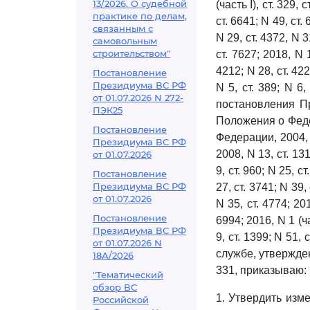
13/2026. О судебной
(часть I), ст. 329, 
практике по делам,
ст. 6641; N 49, ст. 
связанным с
N 29, ст. 4372, N 31
самовольным
строительством"
ст. 7627; 2018, N 1
4212; N 28, ст. 4223
Постановление
Президиума ВС РФ
N 5, ст. 389; N 6, 
от 01.07.2026 N 272-
постановления П
ПЭК25
Положения о Феде
Постановление
Федерации, 2004, N 
Президиума ВС РФ
2008, N 13, ст. 131
от 01.07.2026
9, ст. 960; N 25, с
Постановление
Президиума ВС РФ
27, ст. 3741; N 39,
от 01.07.2026
N 35, ст. 4774; 201
Постановление
6994; 2016, N 1 (час
Президиума ВС РФ
9, ст. 1399; N 51, 
от 01.07.2026 N
службе, утвержде
18А/2026
331, приказываю:
"Тематический
обзор ВС
1. Утвердить изм
Российской