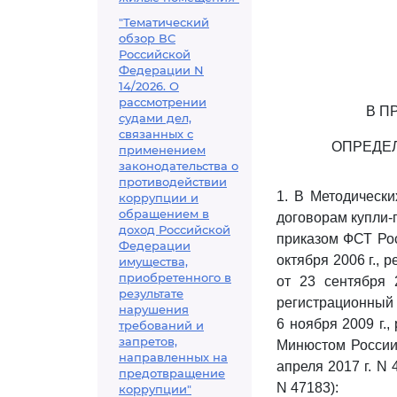
"Тематический
обзор ВС
Российской
Федерации N
14/2026. О
рассмотрении
В П
судами дел,
связанных с
ОПРЕДЕЛ
применением
законодательства о
противодействии
1. В Методическ
коррупции и
обращением в
договорам купли-
доход Российской
приказом ФСТ Рос
Федерации
октября 2006 г.,
имущества,
приобретенного в
от 23 сентября 
результате
регистрационный N
нарушения
6 ноября 2009 г.,
требований и
запретов,
Минюстом России 
направленных на
апреля 2017 г. N
предотвращение
N 47183):
коррупции"