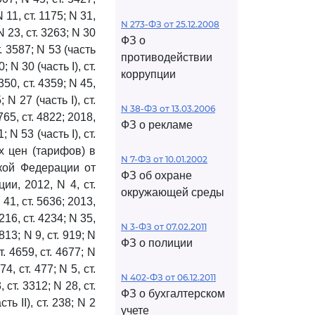
N 11, ст. 1175; N 31,
N 273-ФЗ от 25.12.2008
 N 23, ст. 3263; N 30
ФЗ о
ст. 3587; N 53 (часть
противодействии
; N 30 (часть I), ст.
коррупции
4350, ст. 4359; N 45,
; N 27 (часть I), ст.
N 38-ФЗ от 13.03.2006
4765, ст. 4822; 2018,
ФЗ о рекламе
; N 53 (часть I), ст.
 цен (тарифов) в
N 7-ФЗ от 10.01.2002
кой Федерации от
ФЗ об охране
и, 2012, N 4, ст.
окружающей среды
N 41, ст. 5636; 2013,
4216, ст. 4234; N 35,
N 3-ФЗ от 07.02.2011
 813; N 9, ст. 919; N
ФЗ о полиции
т. 4659, ст. 4677; N
74, ст. 477; N 5, ст.
N 402-ФЗ от 06.12.2011
, ст. 3312; N 28, ст.
ФЗ о бухгалтерском
ть II), ст. 238; N 2
учете