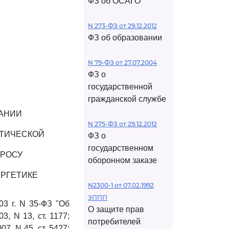
ФЗ об ОСАГО
N 273-ФЗ от 29.12.2012
ФЗ об образовании
N 79-ФЗ от 27.07.2004
ФЗ о
государственной
гражданской службе
НАНИИ
N 275-ФЗ от 29.12.2012
ЕТИЧЕСКОЙ
ФЗ о
государственном
ПРОСУ
оборонном заказе
ЕРГЕТИКЕ
N2300-1 от 07.02.1992
ЗППП
03 г. N 35-ФЗ "Об
О защите прав
, N 13, ст. 1177;
потребителей
007, N 45, ст. 5427;