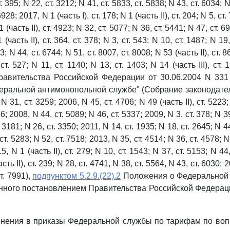
ст. 395; N 22, ст. 3212; N 41, ст. 5833, ст. 5838; N 43, ст. 6034; 
6928; 2017, N 1 (часть I), ст. 178; N 1 (часть II), ст. 204; N 5, ст.
 (часть II), ст. 4923; N 32, ст. 5077; N 36, ст. 5441; N 47, ст. 69
 (часть II), ст. 364, ст. 378; N 3, ст. 543; N 10, ст. 1487; N 19,
; N 44, ст. 6744; N 51, ст. 8007, ст. 8008; N 53 (часть II), ст. 
ст. 527; N 11, ст. 1140; N 13, ст. 1403; N 14 (часть III), ст. 
равительства Российской Федерации от 30.06.2004 N 331
ральной антимонопольной службе" (Собрание законодате
31, ст. 3259; 2006, N 45, ст. 4706; N 49 (часть II), ст. 5223;
6; 2008, N 44, ст. 5089; N 46, ст. 5337; 2009, N 3, ст. 378; N 3
т. 3181; N 26, ст. 3350; 2011, N 14, ст. 1935; N 18, ст. 2645; N 4
 ст. 5283; N 52, ст. 7518; 2013, N 35, ст. 4514; N 36, ст. 4578; N
5, N 1 (часть II), ст. 279; N 10, ст. 1543; N 37, ст. 5153; N 44,
ть II), ст. 239; N 28, ст. 4741, N 38, ст. 5564, N 43, ст. 6030; 
ст. 7991),
подпунктом 5.2.9.(22).2
Положения о Федеральной
нного постановлением Правительства Российской Федераци
енения в приказы Федеральной службы по тарифам по во