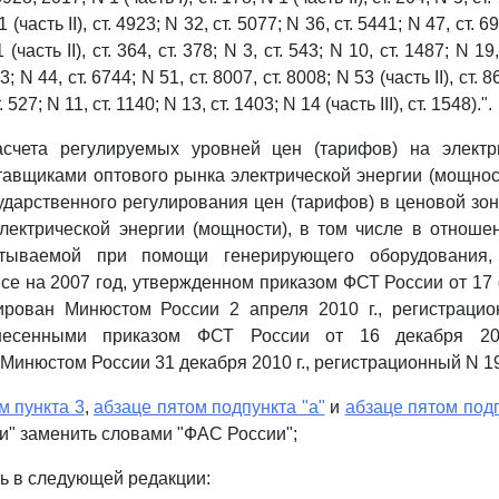
 (часть II), ст. 4923; N 32, ст. 5077; N 36, ст. 5441; N 47, ст. 69
 (часть II), ст. 364, ст. 378; N 3, ст. 543; N 10, ст. 1487; N 19,
; N 44, ст. 6744; N 51, ст. 8007, ст. 8008; N 53 (часть II), ст. 
. 527; N 11, ст. 1140; N 13, ст. 1403; N 14 (часть III), ст. 1548).".
счета регулируемых уровней цен (тарифов) на электр
авщиками оптового рынка электрической энергии (мощно
ударственного регулирования цен (тарифов) в ценовой зон
лектрической энергии (мощности), в том числе в отноше
атываемой при помощи генерирующего оборудования,
се на 2007 год, утвержденном приказом ФСТ России от 17 
рирован Минюстом России 2 апреля 2010 г., регистраци
несенными приказом ФСТ России от 16 декабря 20
Минюстом России 31 декабря 2010 г., регистрационный N 19
м пункта 3
,
абзаце пятом подпункта "а"
и
абзаце пятом подп
и" заменить словами "ФАС России";
ь в следующей редакции: