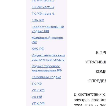
ГК РФ часть 2
ГК РФ часть 3
ГК РФ часть 4
ГПК РФ
Градостроительный
кодекс РФ
Жилищный кодекс
РФ
КАС РФ
В ПР
Кодекс внутреннего
водного транспорта
УТРАТИВШ
Кодекс торгового
мореплавания РФ
КОМИ
Семейный кодекс
ОПРЕДЕЛ
ТК РФ
УИК РФ
В соответствии с
УК РФ
электроэнергетик
УПК РФ
2004, N 35, ст. 360