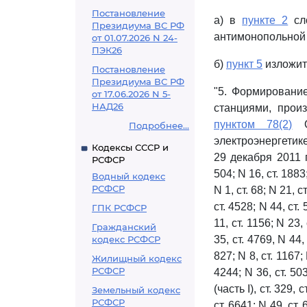
Постановление
а) в
пункте 2
сло
Президиума ВС РФ
антимонопольной
от 01.07.2026 N 24-
ПЭК26
б)
пункт 5
изложит
Постановление
Президиума ВС РФ
"5. Формировани
от 17.06.2026 N 5-
НАД26
станциями, прои
пунктом 78(2)
Ос
Подробнее...
электроэнергети
Кодексы СССР и
29 декабря 2011 
РСФСР
504; N 16, ст. 1883;
Водный кодекс
РСФСР
N 1, ст. 68; N 21, с
ст. 4528; N 44, ст. 
ГПК РСФСР
11, ст. 1156; N 23,
Гражданский
кодекс РСФСР
35, ст. 4769, N 44, 
827; N 8, ст. 1167; 
Жилищный кодекс
РСФСР
4244; N 36, ст. 503
(часть I), ст. 329, 
Земельный кодекс
РСФСР
ст. 6641; N 49, ст. 