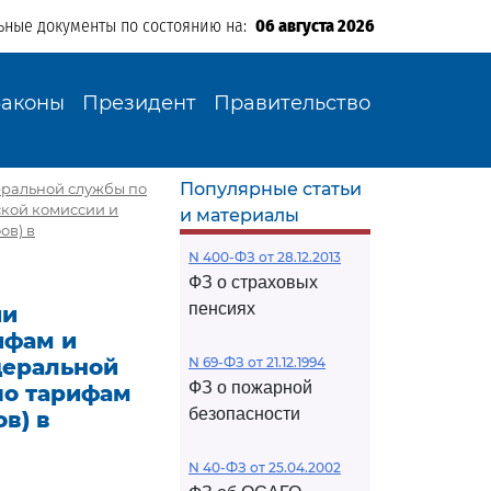
ьные документы по состоянию на:
06 августа 2026
Законы
Президент
Правительство
Популярные статьи
деральной службы по
ской комиссии и
и материалы
ов) в
N 400-ФЗ от 28.12.2013
ФЗ о страховых
пенсиях
ии
ифам и
деральной
N 69-ФЗ от 21.12.1994
ФЗ о пожарной
по тарифам
безопасности
в) в
N 40-ФЗ от 25.04.2002