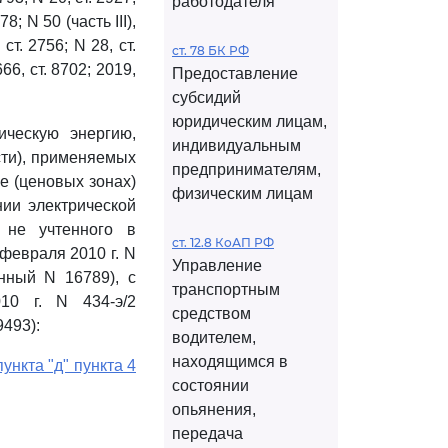
работодателя
78; N 50 (часть III),
 ст. 2756; N 28, ст.
ст. 78 БК РФ
8666, ст. 8702; 2019,
Предоставление
субсидий
юридическим лицам,
ическую энергию,
индивидуальным
сти), применяемых
предпринимателям,
е (ценовых зонах)
физическим лицам
нии электрической
 не учтенного в
ст. 12.8 КоАП РФ
февраля 2010 г. N
Управление
онный N 16789), с
транспортным
10 г. N 434-э/2
средством
493):
водителем,
находящимся в
ункта "д" пункта 4
состоянии
опьянения,
передача