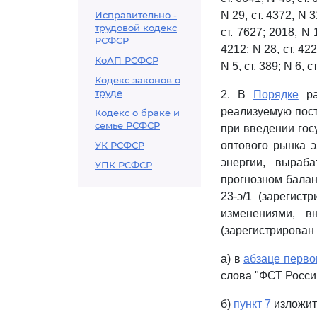
Исправительно -
N 29, ст. 4372, N 31
трудовой кодекс
ст. 7627; 2018, N 1
РСФСР
4212; N 28, ст. 4223
КоАП РСФСР
N 5, ст. 389; N 6, ст
Кодекс законов о
труде
2. В
Порядке
ра
реализуемую пост
Кодекс о браке и
семье РСФСР
при введении гос
УК РСФСР
оптового рынка э
энергии, выраб
УПК РСФСР
прогнозном балан
23-э/1 (зарегист
изменениями, в
(зарегистрирован 
а) в
абзаце перво
слова "ФСТ Росси
б)
пункт 7
изложит