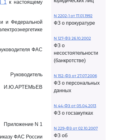
юридических лиц
N 1
к настоящему
N 2202-1 от 17.01.1992
ии и Федеральной
ФЗ о прокуратуре
электроэнергетике
N 127-ФЗ 26.10.2002
ФЗ о
 руководителя ФАС
несостоятельности
(банкротстве)
Руководитель
N 152-ФЗ от 27.07.2006
ФЗ о персональных
И.Ю.АРТЕМЬЕВ
данных
N 44-ФЗ от 05.04.2013
ФЗ о госзакупках
Приложение N 1
N 229-ФЗ от 02.10.2007
ФЗ об
риказу ФАС России