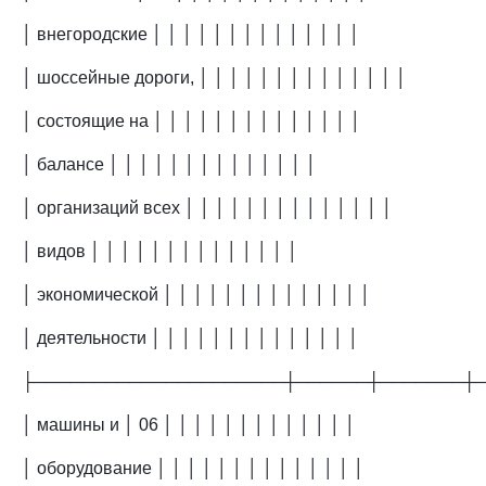
│ внегородские │ │ │ │ │ │ │ │ │ │ │ │ │ │
│ шоссейные дороги, │ │ │ │ │ │ │ │ │ │ │ │ │ │
│ состоящие на │ │ │ │ │ │ │ │ │ │ │ │ │ │
│ балансе │ │ │ │ │ │ │ │ │ │ │ │ │ │
│ организаций всех │ │ │ │ │ │ │ │ │ │ │ │ │ │
│ видов │ │ │ │ │ │ │ │ │ │ │ │ │ │
│ экономической │ │ │ │ │ │ │ │ │ │ │ │ │ │
│ деятельности │ │ │ │ │ │ │ │ │ │ │ │ │ │
├─────────────────────┼──────┼───────┼
│ машины и │ 06 │ │ │ │ │ │ │ │ │ │ │ │ │
│ оборудование │ │ │ │ │ │ │ │ │ │ │ │ │ │