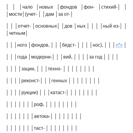
│ │ │чало │новых │фондов │фон- │стихий-│ │
│мости│(учет- │ │дам │за от-│
│ │ │отчет- │основных│ │дов │ных │ │ │ │ный из-│ │
│четным│
│ │ │ного │фондов, │ │ │бедст- │ │ │ │нос), │ │ │
<*>
│
│ │ │года │модерни-│ │ │вий, │ │ │ │за год │ │ │ │
│ │ │ │зации, │ │ │техно- │ │ │ │ │ │ │ │
│ │ │ │реконст-│ │ │генных │ │ │ │ │ │ │ │
│ │ │ │рукции) │ │ │катаст-│ │ │ │ │ │ │ │
│ │ │ │ │ │ │роф, │ │ │ │ │ │ │ │
│ │ │ │ │ │ │автока-│ │ │ │ │ │ │ │
│ │ │ │ │ │ │таст- │ │ │ │ │ │ │ │