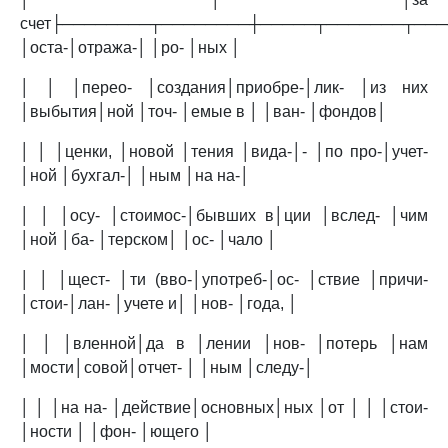
счет├────────┬────────┼─────┬───────┬───
│оста-│отража-│ │ро- │ных │
│ │ │перео- │создания│приобре-│лик- │из них
│выбытия│ной │точ- │емые в │ │ван- │фондов│
│ │ │ценки, │новой │тения │вида-│- │по про-│учет-
│ной │бухгал-│ │ным │на на-│
│ │ │осу- │стоимос-│бывших в│ции │вслед- │чим
│ной │ба- │терском│ │ос- │чало │
│ │ │щест- │ти (вво-│употреб-│ос- │ствие │причи-
│стои-│лан- │учете и│ │нов- │года, │
│ │ │вленной│да в │лении │нов- │потерь │нам
│мости│совой│отчет- │ │ным │следу-│
│ │ │на на- │действие│основных│ных │от │ │ │стои-
│ности │ │фон- │ющего │