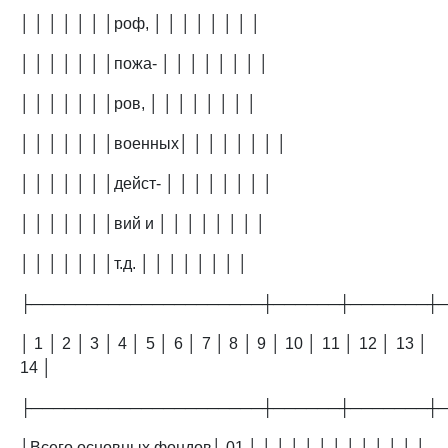
│ │ │ │ │ │ │роф, │ │ │ │ │ │ │ │
│ │ │ │ │ │ │пожа- │ │ │ │ │ │ │ │
│ │ │ │ │ │ │ров, │ │ │ │ │ │ │ │
│ │ │ │ │ │ │военных│ │ │ │ │ │ │ │
│ │ │ │ │ │ │дейст- │ │ │ │ │ │ │ │
│ │ │ │ │ │ │вий и │ │ │ │ │ │ │ │
│ │ │ │ │ │ │т.д. │ │ │ │ │ │ │ │
├─────────────────────┼──────┼───────┼
│ 1 │ 2 │ 3 │ 4 │ 5 │ 6 │ 7 │ 8 │ 9 │ 10 │ 11 │ 12 │ 13 │
14 │
├─────────────────────┼──────┼───────┼
│Всего основных фондов│ 01 │ │ │ │ │ │ │ │ │ │ │ │ │