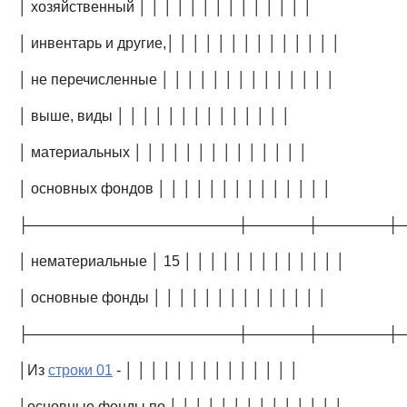
│ хозяйственный │ │ │ │ │ │ │ │ │ │ │ │ │ │
│ инвентарь и другие,│ │ │ │ │ │ │ │ │ │ │ │ │ │
│ не перечисленные │ │ │ │ │ │ │ │ │ │ │ │ │ │
│ выше, виды │ │ │ │ │ │ │ │ │ │ │ │ │ │
│ материальных │ │ │ │ │ │ │ │ │ │ │ │ │ │
│ основных фондов │ │ │ │ │ │ │ │ │ │ │ │ │ │
├─────────────────────┼──────┼───────┼
│ нематериальные │ 15 │ │ │ │ │ │ │ │ │ │ │ │ │
│ основные фонды │ │ │ │ │ │ │ │ │ │ │ │ │ │
├─────────────────────┼──────┼───────┼
│Из
строки 01
- │ │ │ │ │ │ │ │ │ │ │ │ │ │
│основные фонды по │ │ │ │ │ │ │ │ │ │ │ │ │ │