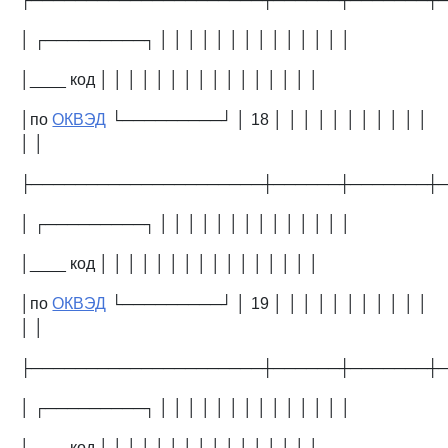
│ ┌─────────┐ │ │ │ │ │ │ │ │ │ │ │ │ │ │
│____ код │ │ │ │ │ │ │ │ │ │ │ │ │ │ │ │
│по
ОКВЭД
└─────────┘ │ 18 │ │ │ │ │ │ │ │ │ │ │
│ │
├─────────────────────┼──────┼───────┼
│ ┌─────────┐ │ │ │ │ │ │ │ │ │ │ │ │ │ │
│____ код │ │ │ │ │ │ │ │ │ │ │ │ │ │ │ │
│по
ОКВЭД
└─────────┘ │ 19 │ │ │ │ │ │ │ │ │ │ │
│ │
├─────────────────────┼──────┼───────┼
│ ┌─────────┐ │ │ │ │ │ │ │ │ │ │ │ │ │ │
│____ код │ │ │ │ │ │ │ │ │ │ │ │ │ │ │ │