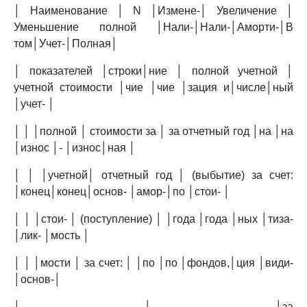
│ Наименование │ N │Измене-│ Увеличение │
Уменьшение полной │Нали-│Нали-│Аморти-│В
том│Учет-│Полная│
│ показателей │строки│ние │ полной учетной │
учетной стоимости │чие │чие │зация и│числе│ный
│учет- │
│ │ │полной │ стоимости за │ за отчетный год │на │на
│износ │- │износ│ная │
│ │ │учетной│ отчетный год │ (выбытие) за счет:
│конец│конец│основ- │амор-│по │стои- │
│ │ │стои- │ (поступление) │ │года │года │ных │тиза-
│лик- │мость │
│ │ │мости │ за счет: │ │по │по │фондов,│ция │види-
│основ-│
│ │ │за