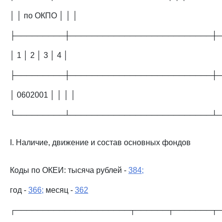
│ │ по ОКПО │ │ │
├─────────┼──────────────────────────┼
│ 1 │ 2 │ 3 │ 4 │
├─────────┼──────────────────────────┼
│ 0602001 │ │ │ │
└─────────┴──────────────────────────┴
I. Наличие, движение и состав основных фондов
Коды по ОКЕИ: тысяча рублей -
384;
год -
366;
месяц -
362
┌─────────────────────┬──────┬───────┬