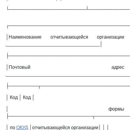
└────────────────────────┴────────────
┌─────────────────────────────────────
│Наименование отчитывающейся организации
____________________________________│
├─────────────────────────────────────
│Почтовый адрес
_______________________________________________
├─────────┬───────────────────────────
│ Код │ Код │
│ формы
├──────────────────────────┬──────────
│ по
ОКУД
│отчитывающейся организации│ │ │