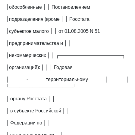
│обособленные │ │ Постановлением
│подразделения (кроме │ │ Росстата
│субъектов малого │ │ от 01.08.2005 N 51
│предпринимательства и │ │
│некоммерческих │ │ ┌───────────────────┐
│организаций): │ │ │ Годовая │
│ - территориальному │ │
└───────────────────┘
│ органу Росстата │ │
│ в субъекте Российской │ │
│ Федерации по │ │
│ установленному им │ │