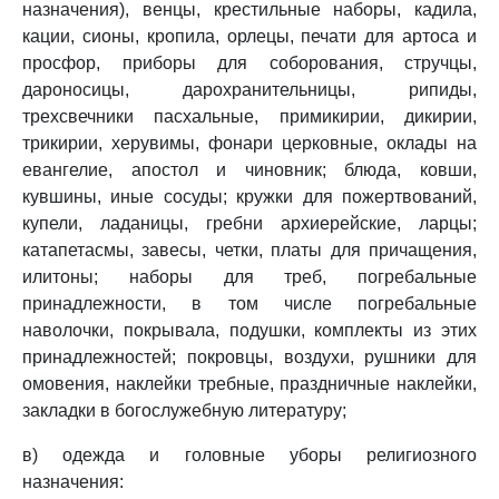
назначения), венцы, крестильные наборы, кадила,
кации, сионы, кропила, орлецы, печати для артоса и
просфор, приборы для соборования, стручцы,
дароносицы, дарохранительницы, рипиды,
трехсвечники пасхальные, примикирии, дикирии,
трикирии, херувимы, фонари церковные, оклады на
евангелие, апостол и чиновник; блюда, ковши,
кувшины, иные сосуды; кружки для пожертвований,
купели, ладаницы, гребни архиерейские, ларцы;
катапетасмы, завесы, четки, платы для причащения,
илитоны; наборы для треб, погребальные
принадлежности, в том числе погребальные
наволочки, покрывала, подушки, комплекты из этих
принадлежностей; покровцы, воздухи, рушники для
омовения, наклейки требные, праздничные наклейки,
закладки в богослужебную литературу;
в) одежда и головные уборы религиозного
назначения: