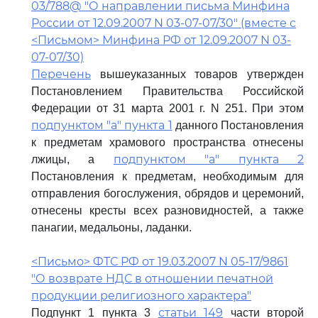
03/788@ "О направлении письма Минфина
России от 12.09.2007 N 03-07-07/30" (вместе с
<Письмом> Минфина РФ от 12.09.2007 N 03-
07-07/30)
Перечень
вышеуказанных товаров утвержден
Постановлением Правительства Российской
Федерации от 31 марта 2001 г. N 251. При этом
подпунктом "a" пункта 1
данного Постановления
к предметам храмового пространства отнесены
подпунктом "а" пункта 2
лжицы, а
Постановления к предметам, необходимым для
отправления богослужения, обрядов и церемоний,
отнесены кресты всех разновидностей, а также
панагии, медальоны, ладанки.
<Письмо> ФТС РФ от 19.03.2007 N 05-17/9861
"О возврате НДС в отношении печатной
продукции религиозного характера"
статьи 149
Подпункт 1 пункта 3
части второй