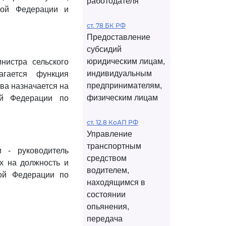
работодателя
кой Федерации и
ст. 78 БК РФ
Предоставление
субсидий
юридическим лицам,
нистра сельского
индивидуальным
агается функция
предпринимателям,
ва назначается на
физическим лицам
ой Федерации по
ст. 12.8 КоАП РФ
Управление
транспортным
и - руководитель
средством
х на должность и
водителем,
кой Федерации по
находящимся в
состоянии
опьянения,
передача