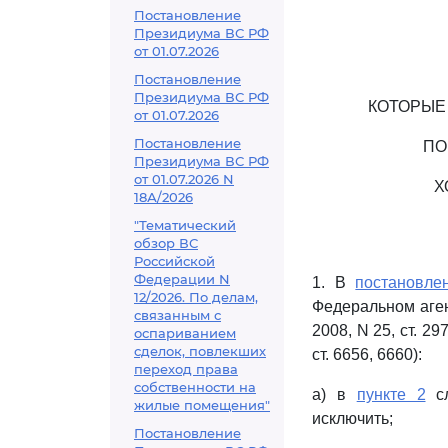
Постановление
Президиума ВС РФ
от 01.07.2026
Постановление
Президиума ВС РФ
КОТОРЫЕ
от 01.07.2026
Постановление
ПО
Президиума ВС РФ
от 01.07.2026 N
Х
18А/2026
"Тематический
обзор ВС
Российской
Федерации N
1. В
постановле
12/2026. По делам,
Федеральном аген
связанным с
2008, N 25, ст. 297
оспариванием
сделок, повлекших
ст. 6656, 6660):
переход права
собственности на
а) в
пункте 2
сл
жилые помещения"
исключить;
Постановление