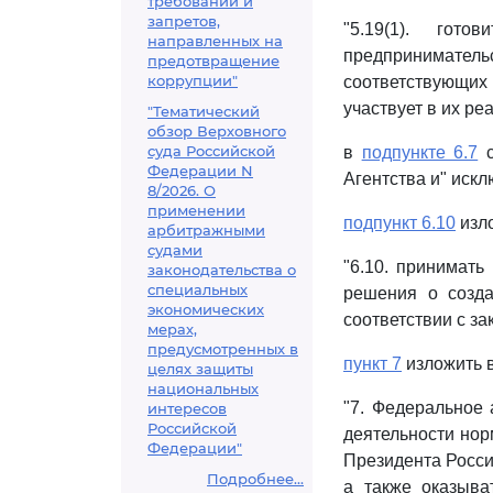
требований и
запретов,
"5.19(1). гот
направленных на
предприниматель
предотвращение
коррупции"
соответствующих
участвует в их ре
"Тематический
обзор Верховного
суда Российской
в
подпункте 6.7
с
Федерации N
Агентства и" искл
8/2026. О
применении
подпункт 6.10
изло
арбитражными
судами
"6.10. принимать
законодательства о
специальных
решения о созда
экономических
соответствии с з
мерах,
предусмотренных в
пункт 7
изложить 
целях защиты
национальных
"7. Федеральное 
интересов
Российской
деятельности нор
Федерации"
Президента Росси
Подробнее...
а также оказыва