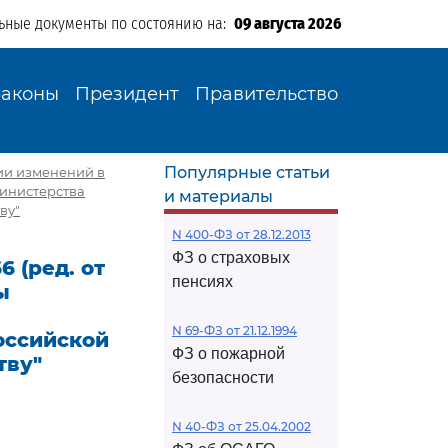
ьные документы по состоянию на:
09 августа 2026
Законы
Президент
Правительство
Популярные статьи
нии изменений в
Министерства
и материалы
ву"
N 400-ФЗ от 28.12.2013
ФЗ о страховых
 (ред. от
пенсиях
ы
м
N 69-ФЗ от 21.12.1994
оссийской
ФЗ о пожарной
тву"
безопасности
N 40-ФЗ от 25.04.2002