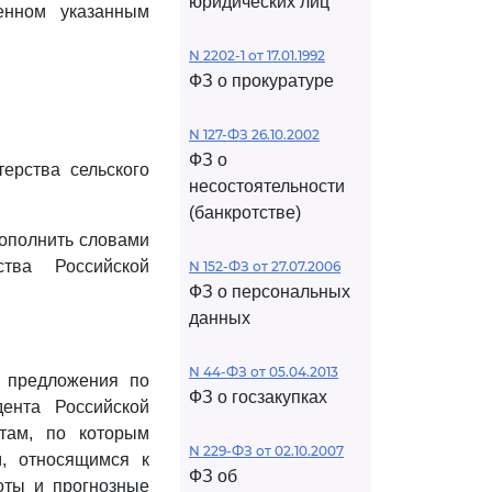
юридических лиц
енном указанным
N 2202-1 от 17.01.1992
ФЗ о прокуратуре
N 127-ФЗ 26.10.2002
ФЗ о
ерства сельского
несостоятельности
(банкротстве)
ополнить словами
тва Российской
N 152-ФЗ от 27.07.2006
ФЗ о персональных
данных
N 44-ФЗ от 05.04.2013
и предложения по
ФЗ о госзакупках
ента Российской
там, по которым
N 229-ФЗ от 02.10.2007
м, относящимся к
ФЗ об
оты и прогнозные