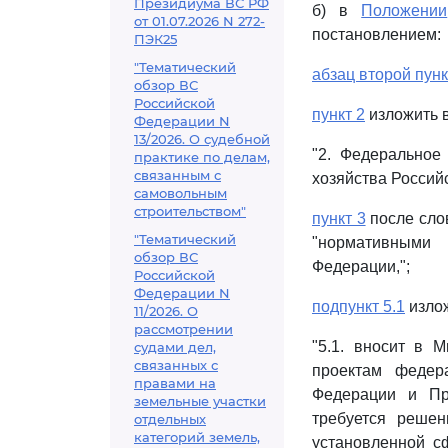
Президиума ВС РФ
б) в
Положении
от 01.07.2026 N 272-
постановлением:
ПЭК25
"Тематический
абзац второй пунк
обзор ВС
Российской
пункт 2
изложить 
Федерации N
13/2026. О судебной
"2. Федеральное
практике по делам,
связанным с
хозяйства Россий
самовольным
строительством"
пункт 3
после сло
"Тематический
"нормативными
обзор ВС
Федерации,";
Российской
Федерации N
подпункт 5.1
излож
11/2026. О
рассмотрении
"5.1. вносит в 
судами дел,
связанных с
проектам федер
правами на
Федерации и Пр
земельные участки
требуется решен
отдельных
категорий земель,
установленной с