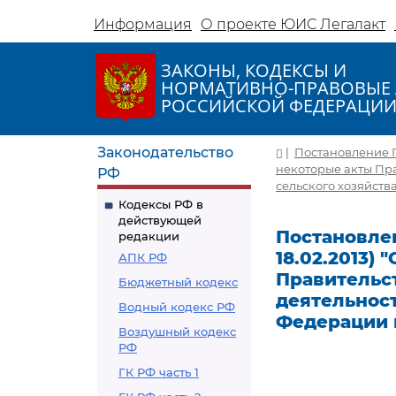
Информация
О проекте ЮИС Легалакт
ЗАКОНЫ, КОДЕКСЫ И
НОРМАТИВНО-ПРАВОВЫЕ 
РОССИЙСКОЙ ФЕДЕРАЦИ
Законодательство
|
Постановление Пр
некоторые акты Пр
РФ
сельского хозяйств
Кодексы РФ в
действующей
Постановлен
редакции
18.02.2013)
АПК РФ
Правительс
Бюджетный кодекс
деятельнос
Водный кодекс РФ
Федерации 
Воздушный кодекс
РФ
ГК РФ часть 1