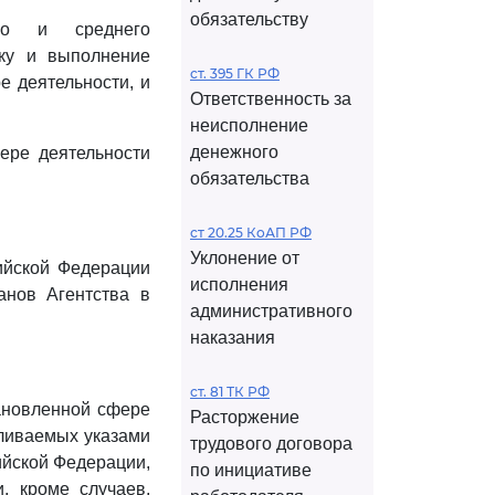
обязательству
ого и среднего
тку и выполнение
ст. 395 ГК РФ
 деятельности, и
Ответственность за
неисполнение
денежного
ере деятельности
обязательства
ст 20.25 КоАП РФ
Уклонение от
сийской Федерации
исполнения
анов Агентства в
административного
наказания
ст. 81 ТК РФ
тановленной сфере
Расторжение
вливаемых указами
трудового договора
ийской Федерации,
по инициативе
, кроме случаев,