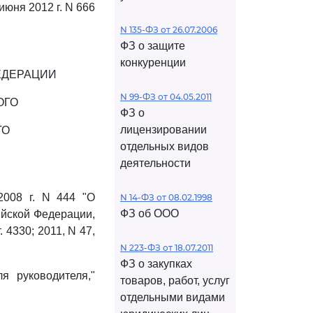
 июня 2012 г. N 666
N 135-ФЗ от 26.07.2006
ФЗ о защите
конкуренции
ЕДЕРАЦИИ
N 99-ФЗ от 04.05.2011
ОГО
ФЗ о
лицензировании
ГО
отдельных видов
деятельности
008 г. N 444 "О
N 14-ФЗ от 08.02.1998
ФЗ об ООО
ийской Федерации,
т. 4330; 2011, N 47,
N 223-ФЗ от 18.07.2011
ФЗ о закупках
я руководителя,"
товаров, работ, услуг
отдельными видами