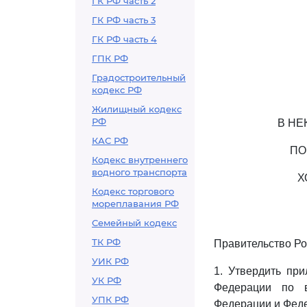
ГК РФ часть 2
ГК РФ часть 3
ГК РФ часть 4
ГПК РФ
Градостроительный
кодекс РФ
Жилищный кодекс
РФ
В НЕ
КАС РФ
ПО
Кодекс внутреннего
водного транспорта
Х
Кодекс торгового
мореплавания РФ
Семейный кодекс
ТК РФ
Правительство Ро
УИК РФ
1. Утвердить пр
УК РФ
Федерации по в
УПК РФ
Федерации и Феде