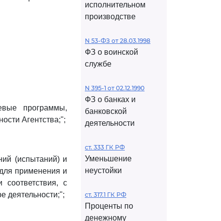
исполнительном
производстве
N 53-ФЗ от 28.03.1998
ФЗ о воинской
службе
N 395-1 от 02.12.1990
ФЗ о банках и
евые программы,
банковской
ости Агентства;";
деятельности
ст. 333 ГК РФ
Уменьшение
ний (испытаний) и
неустойки
 для применения и
 соответствия, с
е деятельности;";
ст. 317.1 ГК РФ
Проценты по
денежному