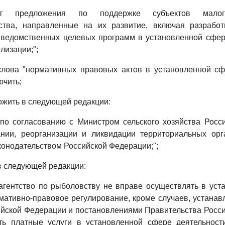
овит предложения по поддержке субъектов мал
ства, направленные на их развитие, включая разрабо
 ведомственных целевых программ в установленной сфере
ализации;";
лова "нормативных правовых актов в установленной сф
ючить;
жить в следующей редакции:
 по согласованию с Министром сельского хозяйства Рос
нии, реорганизации и ликвидации территориальных орг
аконодательством Российской Федерации;";
в следующей редакции:
агентство по рыболовству не вправе осуществлять в ус
мативно-правовое регулирование, кроме случаев, устана
йской Федерации и постановлениями Правительства Росс
ть платные услуги в установленной сфере деятельности