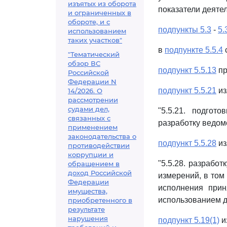
изъятых из оборота
показатели деятел
и ограниченных в
обороте, и с
подпункты 5.3
-
5.
использованием
таких участков"
в
подпункте 5.5.4
"Тематический
обзор ВС
подпункт 5.5.13
пр
Российской
Федерации N
подпункт 5.5.21
из
14/2026. О
рассмотрении
судами дел,
"5.5.21. подго
связанных с
разработку ведом
применением
законодательства о
подпункт 5.5.28
из
противодействии
коррупции и
"5.5.28. разрабо
обращением в
доход Российской
измерений, в том
Федерации
исполнения прин
имущества,
использованием д
приобретенного в
результате
нарушения
подпункт 5.19(1)
и