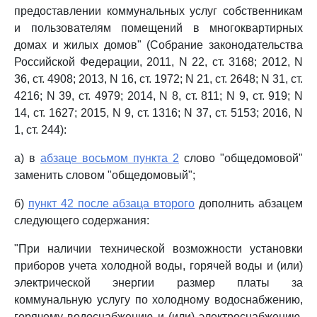
предоставлении коммунальных услуг собственникам
и пользователям помещений в многоквартирных
домах и жилых домов" (Собрание законодательства
Российской Федерации, 2011, N 22, ст. 3168; 2012, N
36, ст. 4908; 2013, N 16, ст. 1972; N 21, ст. 2648; N 31, ст.
4216; N 39, ст. 4979; 2014, N 8, ст. 811; N 9, ст. 919; N
14, ст. 1627; 2015, N 9, ст. 1316; N 37, ст. 5153; 2016, N
1, ст. 244):
а) в
абзаце восьмом пункта 2
слово "общедомовой"
заменить словом "общедомовый";
б)
пункт 42 после абзаца второго
дополнить абзацем
следующего содержания:
"При наличии технической возможности установки
приборов учета холодной воды, горячей воды и (или)
электрической энергии размер платы за
коммунальную услугу по холодному водоснабжению,
горячему водоснабжению и (или) электроснабжению,