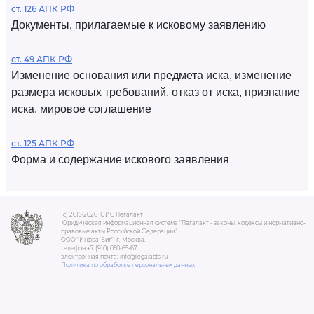
ст. 126 АПК РФ
Документы, прилагаемые к исковому заявлению
ст. 49 АПК РФ
Изменение основания или предмета иска, изменение
размера исковых требований, отказ от иска, признание
иска, мировое соглашение
ст. 125 АПК РФ
Форма и содержание искового заявления
(c) 2015-2026 ЮИС Легалакт
Юридическая информационная система "Легалакт - законы, кодексы и нормативно-
правовые акты Российской Федерации"
ООО "Инфра-Бит", г. Москва.
телефон +7 (910) 050-65-67
электронная почта: info@legalacts.ru
Политика по обработке персональных данных