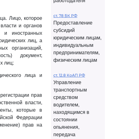
работодателя
ст. 78 БК РФ
ца. Лицо, которое
Предоставление
власти и органов
субсидий
х и иностранных
юридическим лицам,
идических лиц, а
индивидуальным
ых организаций,
предпринимателям,
сть) документ,
физическим лицам
х лиц;
дического лица и
ст. 12.8 КоАП РФ
Управление
транспортным
 регистрации прав
средством
рственной власти,
водителем,
енты, которые в
находящимся в
ийской Федерации
состоянии
менение) прав на
опьянения,
передача