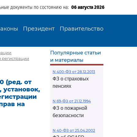
ьные документы по состоянию на:
06 августа 2026
Законы
Президент
Правительство
Популярные статьи
трации
ми регистрации
и материалы
N 400-ФЗ от 28.12.2013
ФЗ о страховых
 (ред. от
пенсиях
, установок,
егистрации
N 69-ФЗ от 21.12.1994
прав на
ФЗ о пожарной
безопасности
N 40-ФЗ от 25.04.2002