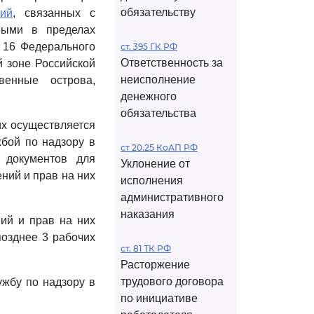
обязательству
ий
, связанных с
ными в пределах
ю 16 Федерального
ст. 395 ГК РФ
Ответственность за
й зоне Российской
неисполнение
твенные острова,
денежного
обязательства
их осуществляется
жбой по надзору в
ст 20.25 КоАП РФ
 документов для
Уклонение от
ний и прав на них
исполнения
административного
наказания
ний и прав на них
позднее 3 рабочих
ст. 81 ТК РФ
Расторжение
трудового договора
ужбу по надзору в
по инициативе