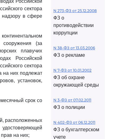
 водах Российской
ссийского сектора
N 273-ФЗ от 25.12.2008
о надзору в сфере
ФЗ о
противодействии
коррупции
 континентальном
 сооружения (за
N 38-ФЗ от 13.03.2006
орских плавучих
ФЗ о рекламе
одах Российской
ссийского сектора
N 7-ФЗ от 10.01.2002
а на них подлежат
ФЗ об охране
ровов, установок,
окружающей среды
-месячный срок со
N 3-ФЗ от 07.02.2011
ФЗ о полиции
ий, расположенных
N 402-ФЗ от 06.12.2011
 удостоверяющей
ФЗ о бухгалтерском
прав на них;
учете