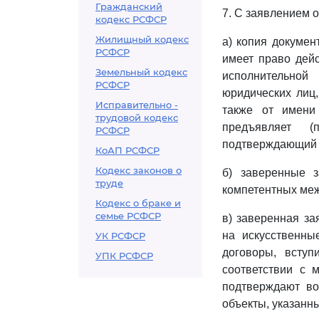
Гражданский
7. С заявлением 
кодекс РСФСР
Жилищный кодекс
а) копия докумен
РСФСР
имеет право дей
Земельный кодекс
исполнительной
РСФСР
юридических лиц
Исправительно -
также от имени
трудовой кодекс
предъявляет (
РСФСР
подтверждающий н
КоАП РСФСР
Кодекс законов о
б) заверенные з
труде
компетентных меж
Кодекс о браке и
семье РСФСР
в) заверенная за
на искусственные
УК РСФСР
договоры, всту
УПК РСФСР
соответствии с 
подтверждают во
объекты, указанны