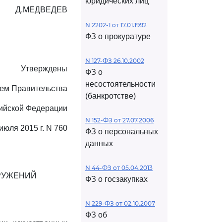
юридических лиц
Д.МЕДВЕДЕВ
N 2202-1 от 17.01.1992
ФЗ о прокуратуре
N 127-ФЗ 26.10.2002
Утверждены
ФЗ о
несостоятельности
ем Правительства
(банкротстве)
ийской Федерации
N 152-ФЗ от 27.07.2006
 июля 2015 г. N 760
ФЗ о персональных
данных
N 44-ФЗ от 05.04.2013
ОРУЖЕНИЙ
ФЗ о госзакупках
N 229-ФЗ от 02.10.2007
ФЗ об