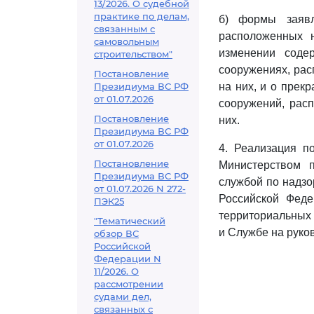
13/2026. О судебной
практике по делам,
б) формы заявл
связанным с
расположенных 
самовольным
изменении содер
строительством"
сооружениях, рас
Постановление
Президиума ВС РФ
на них, и о прек
от 01.07.2026
сооружений, рас
Постановление
них.
Президиума ВС РФ
от 01.07.2026
4. Реализация п
Постановление
Министерством 
Президиума ВС РФ
службой по надзо
от 01.07.2026 N 272-
Российской Феде
ПЭК25
территориальных 
"Тематический
и Службе на руко
обзор ВС
Российской
Федерации N
11/2026. О
рассмотрении
судами дел,
связанных с