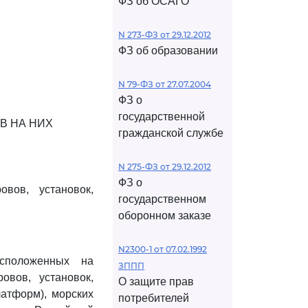
ФЗ об ОСАГО
N 273-ФЗ от 29.12.2012
ФЗ об образовании
N 79-ФЗ от 27.07.2004
ФЗ о
государственной
В НА НИХ
гражданской службе
N 275-ФЗ от 29.12.2012
ФЗ о
вов, установок,
государственном
оборонном заказе
N2300-1 от 07.02.1992
асположенных на
ЗППП
овов, установок,
О защите прав
латформ), морских
потребителей