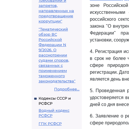
требований и
зоне Российско
запретов,
направленных на
искусственными
предотвращение
российского сект
коррупции"
закона "О внутре
"Тематический
Федерации" прав
обзор ВС
Российской
установки, сооруж
Федерации N
9/2026. О
4. Регистрация и
рассмотрении
в срок не более 
судами споров,
сфере природоп
связанных с
применением
регистрации. Дато
таможенного
является день вн
законодательства"
Подробнее...
5. Проведенная р
удостоверяется в
Кодексы СССР и
РСФСР
дней со дня внес
Водный кодекс
РСФСР
6. Заявление о р
сфере природопол
ГПК РСФСР