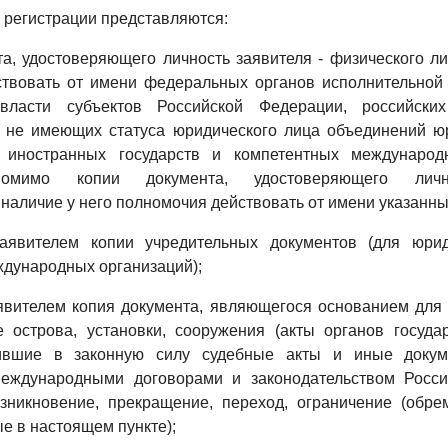
о регистрации представляются:
та, удостоверяющего личность заявителя - физического ли
ствовать от имени федеральных органов исполнительной 
 власти субъектов Российской Федерации, российски
, не имеющих статуса юридического лица объединений юр
 иностранных государств и компетентных международн
помимо копии документа, удостоверяющего лично
аличие у него полномочия действовать от имени указанны
аявителем копии учредительных документов (для юри
дународных организаций);
явителем копия документа, являющегося основанием для
 острова, установки, сооружения (акты органов госуда
пившие в законную силу судебные акты и иные докум
международными договорами и законодательством Росс
зникновение, прекращение, переход, ограничение (обре
е в настоящем пункте);