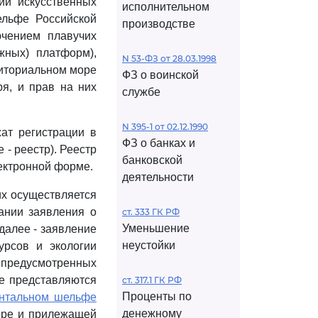
ии искусственных
исполнительном
ельфе Российской
производстве
ючением плавучих
жных) платформ),
N 53-ФЗ от 28.03.1998
риториальном море
ФЗ о воинской
ря, и прав на них
службе
N 395-1 от 02.12.1990
жат регистрации в
ФЗ о банках и
 - реестр). Реестр
банковской
ектронной форме.
деятельности
их осуществляется
ании заявления о
ст. 333 ГК РФ
Уменьшение
далее - заявление
неустойки
урсов и экологии
, предусмотренных
ые представляются
ст. 317.1 ГК РФ
Проценты по
ентальном шельфе
денежному
оре и прилежащей