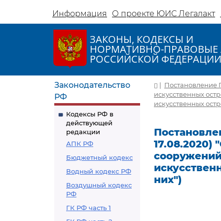
Информация
О проекте ЮИС Легалакт
ЗАКОНЫ, КОДЕКСЫ И
НОРМАТИВНО-ПРАВОВЫЕ 
РОССИЙСКОЙ ФЕДЕРАЦИ
Законодательство
|
Постановление Пр
искусственных остр
РФ
искусственных остр
Кодексы РФ в
действующей
Постановлен
редакции
17.08.2020)
АПК РФ
сооружений 
Бюджетный кодекс
искусственн
Водный кодекс РФ
них")
Воздушный кодекс
РФ
ГК РФ часть 1