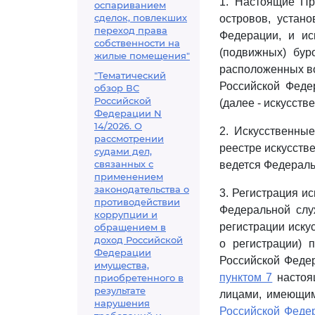
1. Настоящие Пр
оспариванием
сделок, повлекших
островов, устан
переход права
Федерации, и ис
собственности на
(подвижных) бур
жилые помещения"
расположенных во
"Тематический
Российской Федер
обзор ВС
Российской
(далее - искусств
Федерации N
14/2026. О
2. Искусственные
рассмотрении
реестре искусстве
судами дел,
связанных с
ведется Федераль
применением
законодательства о
3. Регистрация и
противодействии
Федеральной слу
коррупции и
регистрации искус
обращением в
доход Российской
о регистрации) 
Федерации
Российской Федер
имущества,
пунктом 7
настоящ
приобретенного в
результате
лицами, имеющим
нарушения
Российской Феде