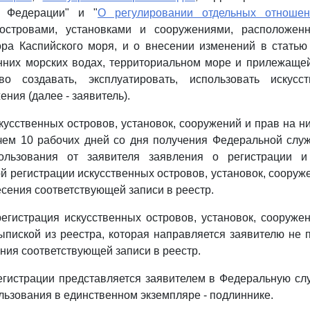
й Федерации" и "
О регулировании отдельных отношен
 островами, установками и сооружениями, расположен
ора Каспийского моря, и о внесении изменений в стать
нних морских водах, территориальном море и прилежаще
о создавать, эксплуатировать, использовать искусс
ения (далее - заявитель).
скусственных островов, установок, сооружений и прав на н
чем 10 рабочих дней со дня получения Федеральной слу
ользования от заявителя заявления о регистрации и
й регистрации искусственных островов, установок, сооруже
есения соответствующей записи в реестр.
егистрация искусственных островов, установок, сооруже
ыпиской из реестра, которая направляется заявителю не 
ения соответствующей записи в реестр.
егистрации представляется заявителем в Федеральную сл
ьзования в единственном экземпляре - подлиннике.