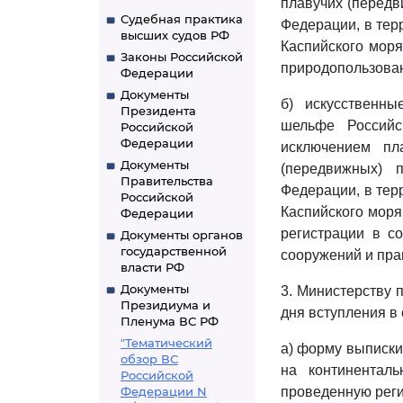
плавучих (передв
Судебная практика
Федерации, в тер
высших судов РФ
Каспийского моря
Законы Российской
природопользова
Федерации
Документы
б) искусственны
Президента
шельфе Российс
Российской
Федерации
исключением пл
Документы
(передвижных) 
Правительства
Федерации, в тер
Российской
Каспийского моря
Федерации
регистрации в с
Документы органов
государственной
сооружений и пра
власти РФ
Документы
3. Министерству 
Президиума и
дня вступления в
Пленума ВС РФ
"Тематический
а) форму выписки
обзор ВС
на континентал
Российской
Федерации N
проведенную реги