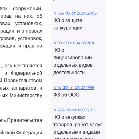
ок, сооружений,
N 135-ФЗ от 26.07.2006
прав на них, об
ФЗ о защите
вах, установках,
конкуренции
рации, и о правах
ровов, установок,
N 99-ФЗ от 04.05.2011
рации, и прав на
ФЗ о
лицензировании
отдельных видов
, осуществляется
деятельности
и и Федеральной
ой Правительством
ьных аппаратов и
N 14-ФЗ от 08.02.1998
ФЗ об ООО
нных Министерству
N 223-ФЗ от 18.07.2011
ФЗ о закупках
ль Правительства
товаров, работ, услуг
отдельными видами
ийской Федерации