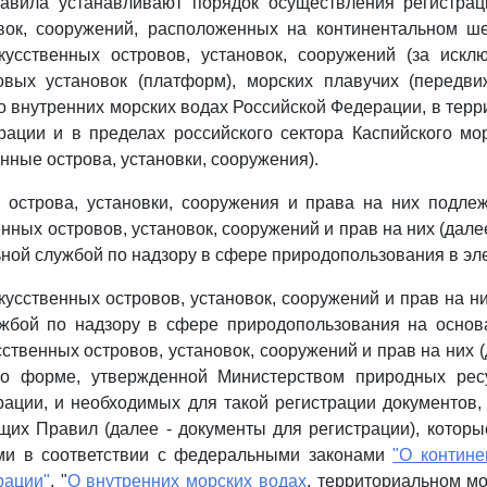
авила устанавливают порядок осуществления регистрац
овок, сооружений, расположенных на континентальном ш
кусственных островов, установок, сооружений (за искл
овых установок (платформ), морских плавучих (передви
 внутренних морских водах Российской Федерации, в тер
ации и в пределах российского сектора Каспийского мо
енные острова, установки, сооружения).
 острова, установки, сооружения и права на них подле
нных островов, установок, сооружений и прав на них (далее
ной службой по надзору в сфере природопользования в эл
скусственных островов, установок, сооружений и прав на н
жбой по надзору в сфере природопользования на основ
ственных островов, установок, сооружений и прав на них (
по форме, утвержденной Министерством природных рес
ации, и необходимых для такой регистрации документов
их Правил (далее - документы для регистрации), котор
и в соответствии с федеральными законами
"О контин
рации"
, "
О внутренних морских водах
, территориальном м