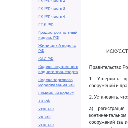
ГК РФ часть 2
ГК РФ часть 3
ГК РФ часть 4
ГПК РФ
Градостроительный
кодекс РФ
Жилищный кодекс
РФ
ИСКУССТ
КАС РФ
Кодекс внутреннего
Правительство Ро
водного транспорта
1. Утвердить 
Кодекс торгового
мореплавания РФ
сооружений и прав
Семейный кодекс
2. Установить, что
ТК РФ
а) регистрация
УИК РФ
континентальном
УК РФ
сооружений (за и
УПК РФ