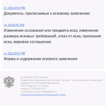
ст. 126 АПК РФ
Документы, прилагаемые к исковому заявлению
ст. 49 АПК РФ
Изменение основания или предмета иска, изменение
размера исковых требований, отказ от иска, признание
иска, мировое соглашение
ст. 125 АПК РФ
Форма и содержание искового заявления
(c) 2015-2026 ЮИС Легалакт
Юридическая информационная система "Легалакт - законы, кодексы и нормативно-
правовые акты Российской Федерации"
ООО "Инфра-Бит", г. Москва.
телефон +7 (910) 050-65-67
электронная почта: info@legalacts.ru
Политика по обработке персональных данных