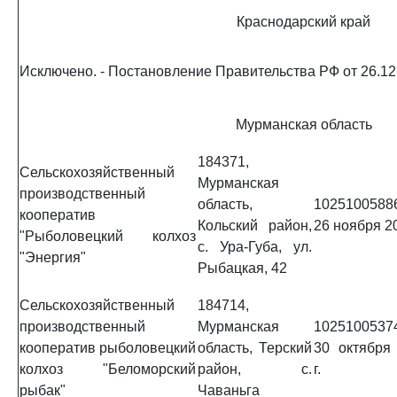
Краснодарский край
Исключено. - Постановление Правительства РФ от 26.12
Мурманская область
184371,
Сельскохозяйственный
Мурманская
производственный
область,
1025100588
кооператив
Кольский район,
26 ноября 20
"Рыболовецкий колхоз
с. Ура-Губа, ул.
"Энергия"
Рыбацкая, 42
Сельскохозяйственный
184714,
производственный
Мурманская
1025100537
кооператив рыболовецкий
область, Терский
30 октября
колхоз "Беломорский
район, с.
г.
рыбак"
Чаваньга