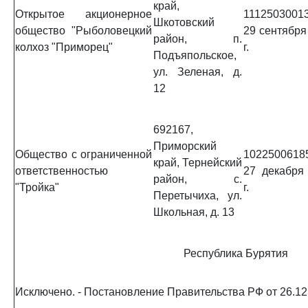
край,
Открытое акционерное
11125030013
Шкотовский
общество "Рыболовецкий
29 сентября
район, п.
колхоз "Приморец"
г.
Подъяпольское,
ул. Зеленая, д.
12
692167,
Приморский
Общество с ограниченной
1022500618
край, Тернейский
ответственностью
27 декабря
район, с.
"Тройка"
г.
Перетычиха, ул.
Школьная, д. 13
Республика Бурятия
Исключено. - Постановление Правительства РФ от 26.12