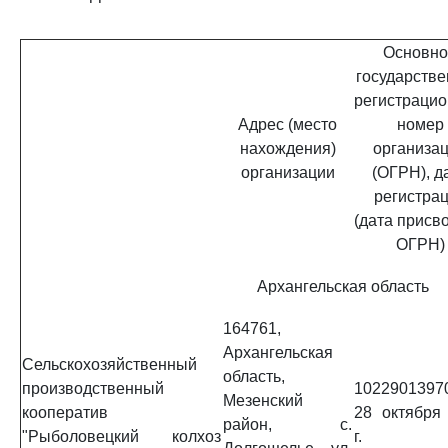
Основно
государств
регистраци
Адрес (место
номер
нахождения)
организа
организации
(ОГРН), д
регистра
(дата присв
ОГРН)
Архангельская область
164761,
Архангельская
Сельскохозяйственный
область,
производственный
1022901397
Мезенский
кооператив
28 октября
район, с.
"Рыболовецкий колхоз
г.