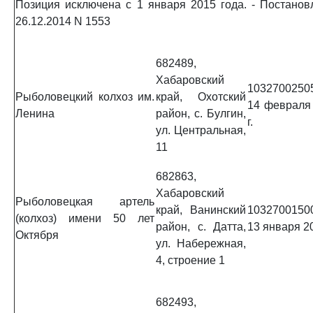
Позиция исключена с 1 января 2015 года. - Постано
26.12.2014 N 1553
682489,
Хабаровский
1032700250
Рыболовецкий колхоз им.
край, Охотский
14 февраля
Ленина
район, с. Булгин,
г.
ул. Центральная,
11
682863,
Хабаровский
Рыболовецкая артель
край, Ванинский
1032700150
(колхоз) имени 50 лет
район, с. Датта,
13 января 20
Октября
ул. Набережная,
4, строение 1
682493,