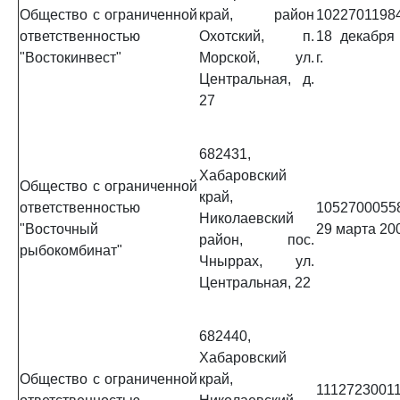
Общество с ограниченной
край, район
1022701198
ответственностью
Охотский, п.
18 декабря
"Востокинвест"
Морской, ул.
г.
Центральная, д.
27
682431,
Хабаровский
Общество с ограниченной
край,
ответственностью
1052700055
Николаевский
"Восточный
29 марта 200
район, пос.
рыбокомбинат"
Чныррах, ул.
Центральная, 22
682440,
Хабаровский
Общество с ограниченной
край,
11127230011