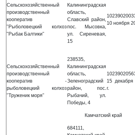
Сельскохозяйственный
Калининградская
производственный
область,
1023902003
кооператив
Славский район,
10 ноября 20
"Рыболовецкий колхоз
пос. Мысовка,
"Рыбак Балтики"
ул. Сиреневая,
15
238535,
Сельскохозяйственный
Калининградская
производственный
область,
1023902056
кооператив -
Зеленоградский
15 декабря
рыболовецкий колхоз
район, пос.
г.
"Труженик моря"
Рыбачий, ул.
Победы, 4
Камчатский край
684111,