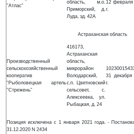
область, м.о.
12 февраля
"Атлас"
Приморский, д.
г.
Луда, зд. 42А
Астраханская область
416173,
Астраханская
Производственный
область,
сельскохозяйственный
микрорайон
1023001543
кооператив
Володарский,
31 декабря
"Рыболовецкая артель
с.п. Цветновский
г.
"Стрежень"
сельсовет, с.
Алексеевка, ул.
Рыбацкая, д. 24
Позиция исключена с 1 января 2021 года. - Постано
31.12.2020 N 2434