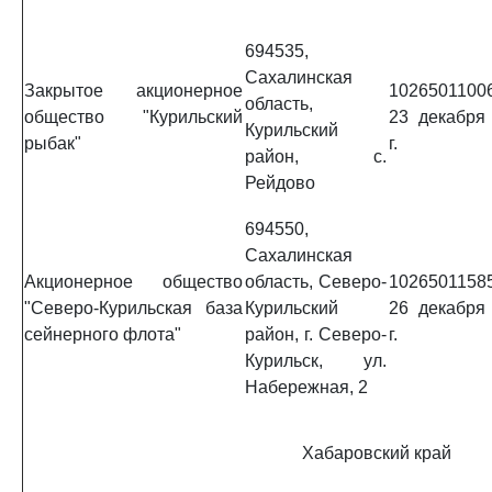
694535,
Сахалинская
Закрытое акционерное
1026501100
область,
общество "Курильский
23 декабря
Курильский
рыбак"
г.
район, с.
Рейдово
694550,
Сахалинская
Акционерное общество
область, Северо-
1026501158
"Северо-Курильская база
Курильский
26 декабря
сейнерного флота"
район, г. Северо-
г.
Курильск, ул.
Набережная, 2
Хабаровский край