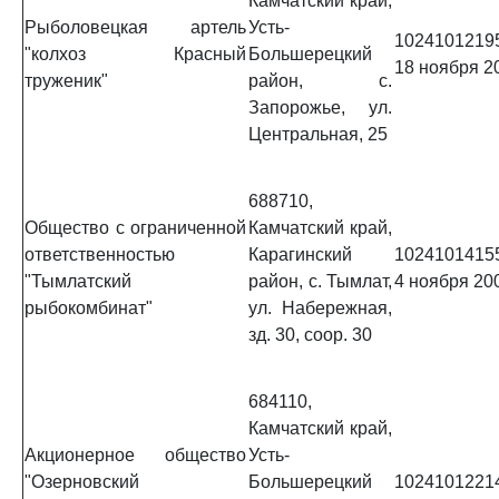
Камчатский край,
Рыболовецкая артель
Усть-
1024101219
"колхоз Красный
Большерецкий
18 ноября 20
труженик"
район, с.
Запорожье, ул.
Центральная, 25
688710,
Общество с ограниченной
Камчатский край,
ответственностью
Карагинский
1024101415
"Тымлатский
район, с. Тымлат,
4 ноября 200
рыбокомбинат"
ул. Набережная,
зд. 30, соор. 30
684110,
Камчатский край,
Акционерное общество
Усть-
"Озерновский
Большерецкий
1024101221