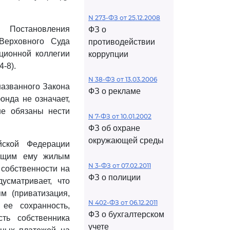
N 273-ФЗ от 25.12.2008
 Постановления
ФЗ о
Верховного Суда
противодействии
ционной коллегии
коррупции
-8).
N 38-ФЗ от 13.03.2006
азванного Закона
ФЗ о рекламе
онда не означает,
не обязаны нести
N 7-ФЗ от 10.01.2002
ФЗ об охране
окружающей среды
йской Федерации
жащим ему жилым
N 3-ФЗ от 07.02.2011
собственности на
ФЗ о полиции
усматривает, что
м (приватизация,
N 402-ФЗ от 06.12.2011
 ее сохранность,
ФЗ о бухгалтерском
ть собственника
учете