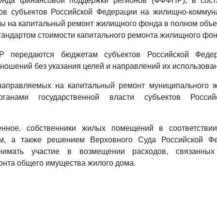
онда финансовой поддержки регионов (ФФФПР), в сост
ов субъектов Российской Федерации на жилищно-коммуна
ды на капитальный ремонт жилищного фонда в полном объе
андартом стоимости капитального ремонта жилищного фон
 передаются бюджетам субъектов Российской Феде
ошений без указания целей и направлений их использован
направляемых на капитальный ремонт муниципального 
рганами государственной власти субъектов Росси
енное, собственники жилых помещений в соответстви
вом, а также решением Верховного Суда Российской Ф
нимать участие в возмещении расходов, связанны
онта общего имущества жилого дома.