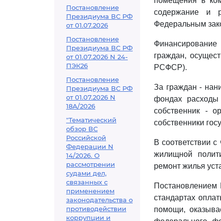
помещения в ком
Постановление
содержание и р
Президиума ВС РФ
Федеральным зак
от 01.07.2026
Постановление
Финансирование 
Президиума ВС РФ
граждан, осущест
от 01.07.2026 N 24-
ПЭК26
РСФСР).
Постановление
За граждан - на
Президиума ВС РФ
от 01.07.2026 N
фондах расходы
18А/2026
собственник - о
"Тематический
собственники гос
обзор ВС
Российской
В соответствии с
Федерации N
жилищной полити
14/2026. О
рассмотрении
ремонт жилья уст
судами дел,
связанных с
Постановлением 
применением
стандартах оплат
законодательства о
противодействии
помощи, оказыва
коррупции и