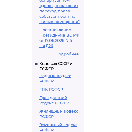
оспариванием
сделок, повлекших
переход права
собственности на
жилые помещения"
Постановление
Президиума ВС РФ
от 17.06.2026 N 5-
НАД26
Подробнее...
Кодексы СССР и
РСФСР
Водный кодекс
РСФСР
ГПК РСФСР
Гражданский
кодекс РСФСР
Жилищный кодекс
РСФСР
Земельный кодекс
РСФСР