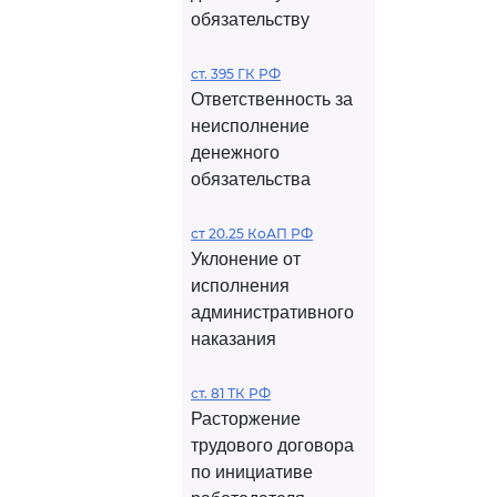
обязательству
ст. 395 ГК РФ
Ответственность за
неисполнение
денежного
обязательства
ст 20.25 КоАП РФ
Уклонение от
исполнения
административного
наказания
ст. 81 ТК РФ
Расторжение
трудового договора
по инициативе