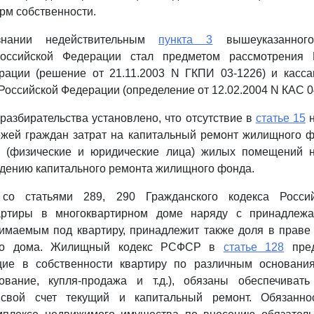
рм собственности.
нании недействительным
пункта 3
вышеуказанного
Российской Федерации стал предметом рассмотрения 
рации (решение от 21.11.2003 N ГКПИ 03-1226) и касса
Российской Федерации (определение от 12.02.2004 N КАС 04
 разбирательства установлено, что отсутствие в
статье 15
н
ежей граждан затрат на капитальный ремонт жилищного ф
и (физические и юридические лица) жилых помещений 
дению капитального ремонта жилищного фонда.
 со статьями 289, 290 Гражданского кодекса Росси
вартиры в многоквартирном доме наряду с принадле
имаемым под квартиру, принадлежит также доля в праве 
во дома. Жилищный кодекс РСФСР в
статье 128
пред
ие в собственности квартиру по различным основания
ование, купля-продажа и т.д.), обязаны обеспечивать
 свой счет текущий и капитальный ремонт. Обязаннос