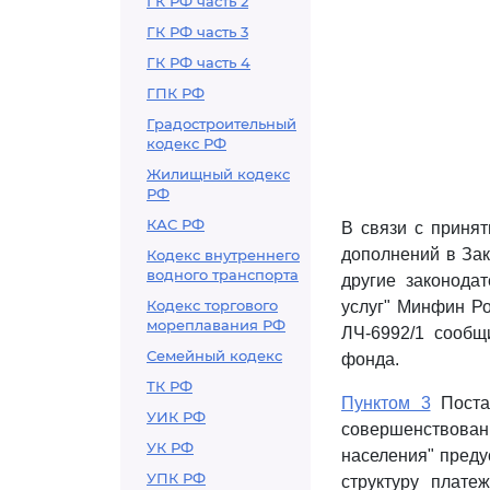
ГК РФ часть 2
ГК РФ часть 3
ГК РФ часть 4
ГПК РФ
Градостроительный
кодекс РФ
Жилищный кодекс
РФ
КАС РФ
В связи с приня
дополнений в За
Кодекс внутреннего
водного транспорта
другие законода
Кодекс торгового
услуг" Минфин Ро
мореплавания РФ
ЛЧ-6992/1 сообщ
Семейный кодекс
фонда.
ТК РФ
Пунктом 3
Постан
УИК РФ
совершенствовани
УК РФ
населения" преду
УПК РФ
структуру плат