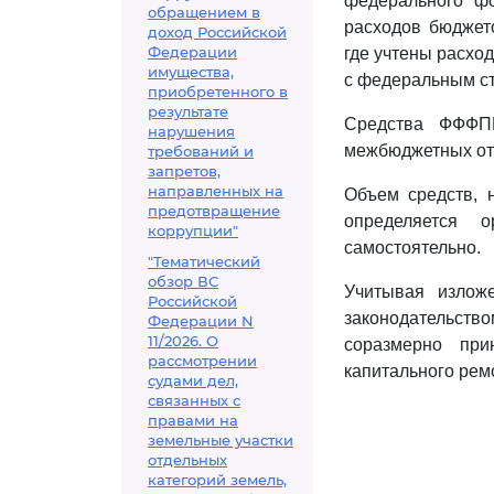
федерального ф
обращением в
расходов бюджет
доход Российской
Федерации
где учтены расхо
имущества,
с федеральным ст
приобретенного в
результате
Средства ФФФПР
нарушения
межбюджетных отн
требований и
запретов,
направленных на
Объем средств, 
предотвращение
определяется о
коррупции"
самостоятельно.
"Тематический
обзор ВС
Учитывая излож
Российской
законодательст
Федерации N
11/2026. О
соразмерно при
рассмотрении
капитального рем
судами дел,
связанных с
правами на
земельные участки
отдельных
категорий земель,