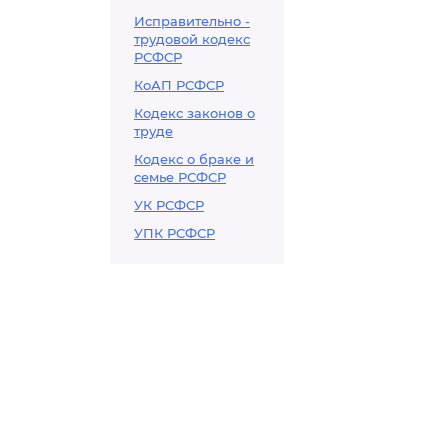
Исправительно -
трудовой кодекс
РСФСР
КоАП РСФСР
Кодекс законов о
труде
Кодекс о браке и
семье РСФСР
УК РСФСР
УПК РСФСР