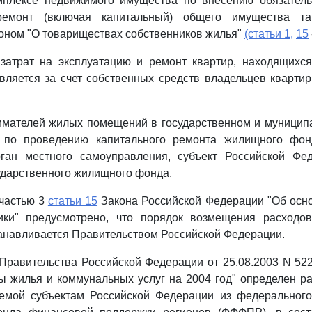
плексе недвижимого имущества по внесению обязател
емонт (включая капитальный) общего имущества та
оном "О товариществах собственников жилья"
(статьи 1,
15
затрат на эксплуатацию и ремонт квартир, находящихся
вляется за счет собственных средств владельцев кварти
нимателей жилых помещений в государственном и муници
 по проведению капитального ремонта жилищного фон
рган местного самоуправления, субъект Российской Фе
ударственного жилищного фонда.
 частью 3
статьи 15
Закона Российской Федерации "Об осн
ки" предусмотрено, что порядок возмещения расходо
анавливается Правительством Российской Федерации.
Правительства Российской Федерации от 25.08.2003 N 52
ы жилья и коммунальных услуг на 2004 год" определен 
емой субъектам Российской Федерации из федерального