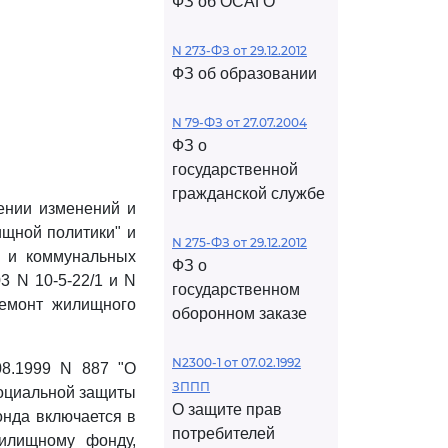
ФЗ об ОСАГО
N 273-ФЗ от 29.12.2012
ФЗ об образовании
N 79-ФЗ от 27.07.2004
ФЗ о
государственной
гражданской службе
ении изменений и
щной политики" и
N 275-ФЗ от 29.12.2012
я и коммунальных
ФЗ о
3 N 10-5-22/1 и N
государственном
ремонт жилищного
оборонном заказе
N2300-1 от 07.02.1992
08.1999 N 887 "О
ЗППП
социальной защиты
О защите прав
онда включается в
потребителей
илищному фонду,