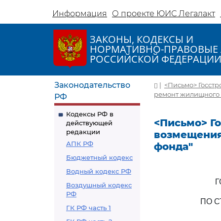
Информация
О проекте ЮИС Легалакт
ЗАКОНЫ, КОДЕКСЫ И
НОРМАТИВНО-ПРАВОВЫЕ 
РОССИЙСКОЙ ФЕДЕРАЦИ
Законодательство
|
<Письмо> Госстр
ремонт жилищного 
РФ
Кодексы РФ в
<Письмо> Го
действующей
редакции
возмещения
АПК РФ
фонда"
Бюджетный кодекс
Водный кодекс РФ
Г
Воздушный кодекс
РФ
ПО 
ГК РФ часть 1