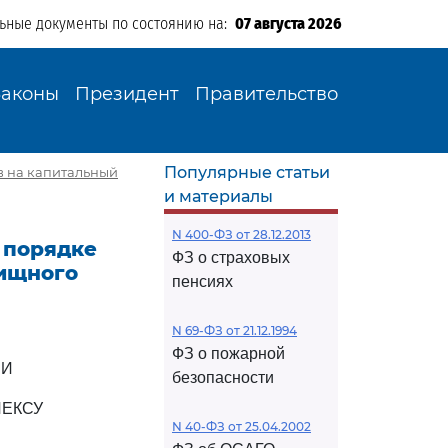
льные документы по состоянию на:
07 августа 2026
Законы
Президент
Правительство
Популярные статьи
ов на капитальный
и материалы
N 400-ФЗ от 28.12.2013
О порядке
ФЗ о страховых
лищного
пенсиях
N 69-ФЗ от 21.12.1994
ФЗ о пожарной
ИИ
безопасности
ЕКСУ
N 40-ФЗ от 25.04.2002