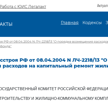
Актуа
Работа с ЮИС Легалакт
Главная
Кодексы
АКТЫ
И
оя РФ от 08.04.2004 N ЛЧ-2218/13 "О порядке возмещения расход
фонда"
сстроя РФ от 08.04.2004 N ЛЧ-2218/13 "
 расходов на капитальный ремонт жи
ОСУДАРСТВЕННЫЙ КОМИТЕТ РОССИЙСКОЙ ФЕДЕРАЦ
СТРОИТЕЛЬСТВУ И ЖИЛИЩНО-КОММУНАЛЬНОМУ КОМПЛ