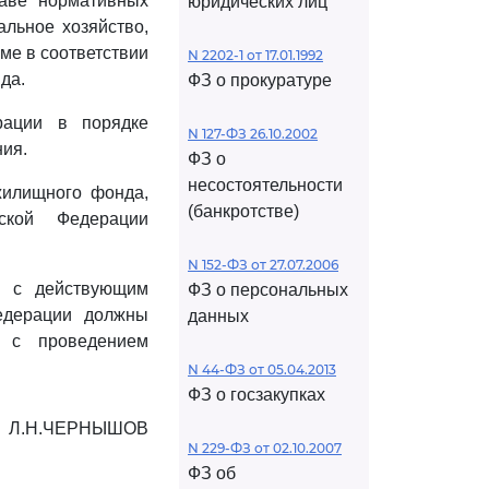
аве нормативных
юридических лиц
льное хозяйство,
ме в соответствии
N 2202-1 от 17.01.1992
да.
ФЗ о прокуратуре
рации в порядке
N 127-ФЗ 26.10.2002
ия.
ФЗ о
несостоятельности
жилищного фонда,
(банкротстве)
йской Федерации
N 152-ФЗ от 27.07.2006
и с действующим
ФЗ о персональных
едерации должны
данных
х с проведением
N 44-ФЗ от 05.04.2013
ФЗ о госзакупках
Л.Н.ЧЕРНЫШОВ
N 229-ФЗ от 02.10.2007
ФЗ об