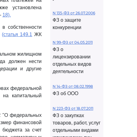
ьных платежей на
кже установлена
N 135-ФЗ от 26.07.2006
-
18).
ФЗ о защите
 в собственности
конкуренции
р
(статья 149.1
ЖК
N 99-ФЗ от 04.05.2011
ФЗ о
пальном жилищном
лицензировании
да должен нести
отдельных видов
дерации и другие
деятельности
N 14-ФЗ от 08.02.1998
овах федеральной
ФЗ об ООО
в на капитальный
N 223-ФЗ от 18.07.2011
2 "О федеральных
ФЗ о закупках
размер финансовой
товаров, работ, услуг
 бюджета за счет
отдельными видами