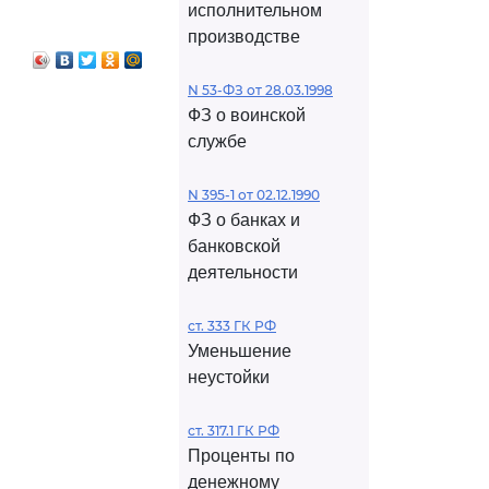
исполнительном
производстве
N 53-ФЗ от 28.03.1998
ФЗ о воинской
службе
N 395-1 от 02.12.1990
ФЗ о банках и
банковской
деятельности
ст. 333 ГК РФ
Уменьшение
неустойки
ст. 317.1 ГК РФ
Проценты по
денежному