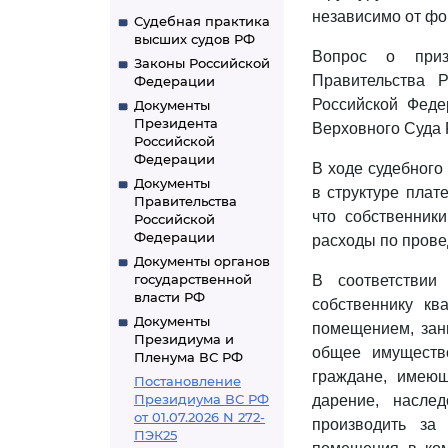
независимо от фо
Судебная практика
высших судов РФ
Вопрос о приз
Законы Российской
Правительства 
Федерации
Российской Феде
Документы
Президента
Верховного Суда 
Российской
Федерации
В ходе судебного
Документы
в структуре плат
Правительства
что собственник
Российской
Федерации
расходы по прове
Документы органов
государственной
В соответствии
власти РФ
собственнику к
Документы
помещением, зан
Президиума и
общее имущест
Пленума ВС РФ
граждане, имеющ
Постановление
Президиума ВС РФ
дарение, наслед
от 01.07.2026 N 272-
производить за
ПЭК25