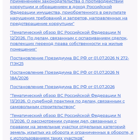
применением законодательства о противодействии
коррупции и обращением в доход Российской
Федерации имущества, приобретенного в результате
нарушения требований и запретов, направленных на
предотвращение коррупции"
"Тематический обзор ВС Российской Федерации N
12/2026. По делам, связанным с оспариванием сделок,
повлекших переход права собственности на жилые
помещения"
Постановление Президиума ВС РФ от 01.07.2026 N 272-
ПЭК25
Постановление Президиума ВС РФ от 01.07.2026 N
18А/2026
Постановление Президиума ВС РФ от 01.07.2026
"Тематический обзор ВС Российской Федерации N
13/2026. О судебной практике по делам, связанным с
самовольным строительством"
"Тематический обзор ВС Российской Федерации N
11/2026. О рассмотрении судами дел, связанных с
правами на земельные участки отдельных категорий
земель, изъятых из оборота и ограниченных в обороте, и
с использованием таких участков"