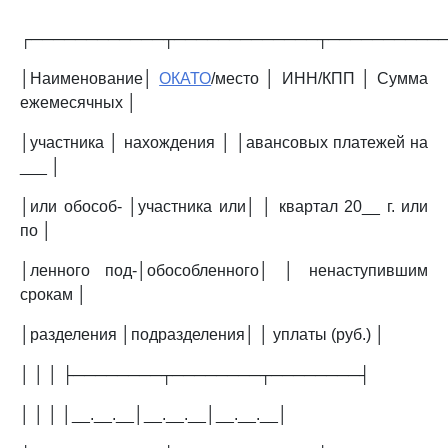
┌────────────┬─────────────┬──────────
│Наименование│
ОКАТО
/место │ ИНН/КПП │ Сумма
ежемесячных │
│участника │ нахождения │ │авансовых платежей на
___ │
│или обособ- │участника или│ │ квартал 20__ г. или
по │
│ленного под-│обособленного│ │ ненаступившим
срокам │
│разделения │подразделения│ │ уплаты (руб.) │
│ │ │ ├────────┬────────┬────────┤
│ │ │ │__.__.__│__.__.__│__.__.__│