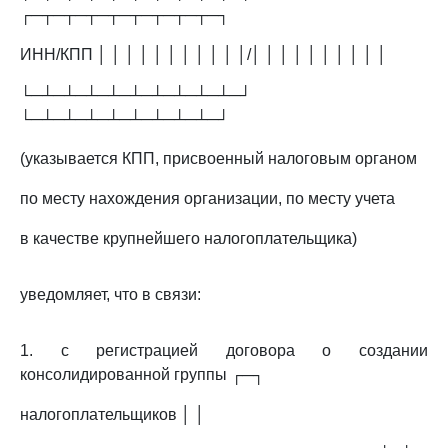
┌─┬─┬─┬─┬─┬─┬─┬─┬─┐
ИНН/КПП │ │ │ │ │ │ │ │ │ │ │/│ │ │ │ │ │ │ │ │ │
└─┴─┴─┴─┴─┴─┴─┴─┴─┴─┘
└─┴─┴─┴─┴─┴─┴─┴─┴─┘
(указывается КПП, присвоенный налоговым органом
по месту нахождения организации, по месту учета
в качестве крупнейшего налогоплательщика)
уведомляет, что в связи:
1. с регистрацией договора о создании
консолидированной группы ┌─┐
налогоплательщиков │ │