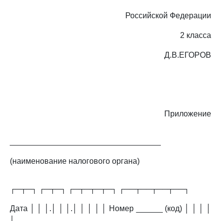
Российской Федерации
2 класса
Д.В.ЕГОРОВ
Приложение
__________________________________
(наименование налогового органа)
┌─┬─┐ ┌─┬─┐ ┌─┬─┬─┬─┐ ┌──┬──┬──┬──┐
Дата │ │ │.│ │ │.│ │ │ │ │ Номер ______ (код) │ │ │ │
│