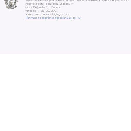
Юридическая информационная система "Легалакт - законы, кодексы и нормативно-
правовые акты Российской Федерации"
ООО "Инфра-Бит", г. Москва.
телефон +7 (910) 050-65-67
электронная почта: info@legalacts.ru
Политика по обработке персональных данных