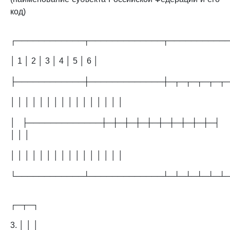
код)
┌────────────┬─────────────┬──────────
│ 1 │ 2 │ 3 │ 4 │ 5 │ 6 │
├────────────┼─────────────┼─┬─┬─┬─┬─┬
│ │ │ │ │ │ │ │ │ │ │ │ │ │ │ │
│ ├─────────────┼─┼─┼─┼─┼─┼─┼─┼─┼─┼─┤
│ │ │
│ │ │ │ │ │ │ │ │ │ │ │ │ │ │ │
└────────────┴─────────────┴─┴─┴─┴─┴─┴
┌─┬─┐
3. │ │ │