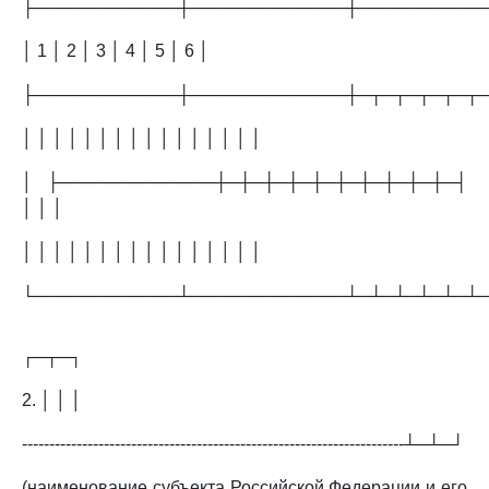
├────────────┼─────────────┼──────────
│ 1 │ 2 │ 3 │ 4 │ 5 │ 6 │
├────────────┼─────────────┼─┬─┬─┬─┬─┬
│ │ │ │ │ │ │ │ │ │ │ │ │ │ │ │
│ ├─────────────┼─┼─┼─┼─┼─┼─┼─┼─┼─┼─┤
│ │ │
│ │ │ │ │ │ │ │ │ │ │ │ │ │ │ │
└────────────┴─────────────┴─┴─┴─┴─┴─┴
┌─┬─┐
2. │ │ │
----------------------------------------------------------------------┴─┴─┘
(наименование субъекта Российской Федерации и его