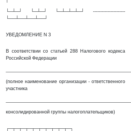
└─┴─┘ └─┴─┘ └─┴─┴─┴─┘ ----------------------
└──┴──┴──┴──┘
УВЕДОМЛЕНИЕ N 3
В соответствии со статьей 288 Налогового кодекса
Российской Федерации
_______________________________________________
(полное наименование организации - ответственного
участника
_______________________________________________
консолидированной группы налогоплательщиков)
┌─┬─┬─┬─┬─┬─┬─┬─┬─┬─┐