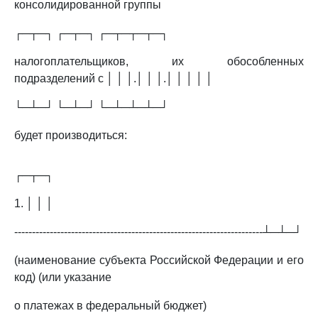
консолидированной группы
┌─┬─┐ ┌─┬─┐ ┌─┬─┬─┬─┐
налогоплательщиков, их обособленных
подразделений с │ │ │.│ │ │.│ │ │ │ │
└─┴─┘ └─┴─┘ └─┴─┴─┴─┘
будет производиться:
┌─┬─┐
1. │ │ │
----------------------------------------------------------------------┴─┴─┘
(наименование субъекта Российской Федерации и его
код) (или указание
о платежах в федеральный бюджет)