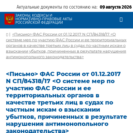
Актуальные документы по состоянию на:
09 августа 2026
ЗАКОНЫ, КОДЕКСЫ И
НОРМАТИВНО-ПРАВОВЫЕ АКТЫ
РОССИЙСКОЙ ФЕДЕРАЦИИ
|
<Письмо> ФАС России от 01.12.2017 N СП/84318/17 <О
системе мер по участию ФАС России и ее территориальных
органов в качестве третьих лиц в судах по частным искам о
взыскании убытков, причиненных в результате нарушения
антимонопольного законодательства>
<Письмо> ФАС России от 01.12.2017
N СП/84318/17 <О системе мер по
участию ФАС России и ее
территориальных органов в
качестве третьих лиц в судах по
частным искам о взыскании
убытков, причиненных в результате
нарушения антимонопольного
законодательства>