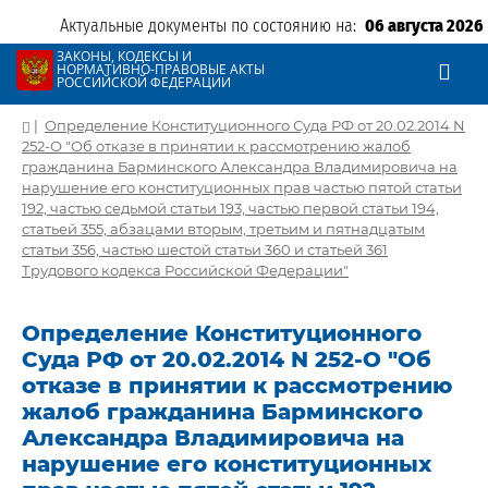
Актуальные документы по состоянию на:
06 августа 2026
ЗАКОНЫ, КОДЕКСЫ И
НОРМАТИВНО-ПРАВОВЫЕ АКТЫ
РОССИЙСКОЙ ФЕДЕРАЦИИ
|
Определение Конституционного Суда РФ от 20.02.2014 N
252-О "Об отказе в принятии к рассмотрению жалоб
гражданина Барминского Александра Владимировича на
нарушение его конституционных прав частью пятой статьи
192, частью седьмой статьи 193, частью первой статьи 194,
статьей 355, абзацами вторым, третьим и пятнадцатым
статьи 356, частью шестой статьи 360 и статьей 361
Трудового кодекса Российской Федерации"
Определение Конституционного
Суда РФ от 20.02.2014 N 252-О "Об
отказе в принятии к рассмотрению
жалоб гражданина Барминского
Александра Владимировича на
нарушение его конституционных