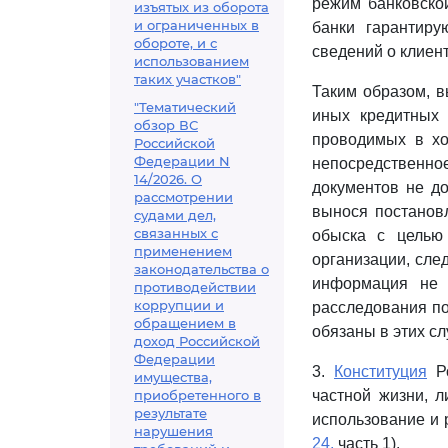
режим банковско
изъятых из оборота
и ограниченных в
банки гарантиру
обороте, и с
сведений о клиент
использованием
таких участков"
Таким образом, в
"Тематический
иных кредитных 
обзор ВС
проводимых в хо
Российской
Федерации N
непосредственно
14/2026. О
документов не д
рассмотрении
вынося постанов
судами дел,
связанных с
обыска с целью
применением
организации, сле
законодательства о
информация не 
противодействии
коррупции и
расследования по
обращением в
обязаны в этих с
доход Российской
Федерации
3.
Конституция
Ро
имущества,
приобретенного в
частной жизни, 
результате
использование и 
нарушения
24,
часть 1).