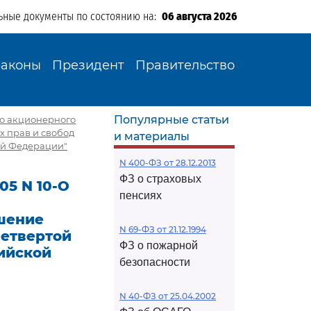
ьные документы по состоянию на:
06 августа 2026
Законы
Президент
Правительство
Популярные статьи
го акционерного
 прав и свобод
и материалы
кой Федерации"
N 400-ФЗ от 28.12.2013
ФЗ о страховых
05 N 10-О
пенсиях
шение
N 69-ФЗ от 21.12.1994
четвертой
ФЗ о пожарной
сийской
безопасности
N 40-ФЗ от 25.04.2002