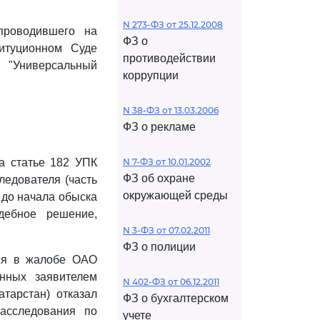
N 273-ФЗ от 25.12.2008
проводившего на
ФЗ о
титуционном Суде
противодействии
"Универсальный
коррупции
N 38-ФЗ от 13.03.2006
ФЗ о рекламе
а статье 182 УПК
N 7-ФЗ от 10.01.2002
ФЗ об охране
ледователя (часть
окружающей среды
; до начала обыска
дебное решение,
N 3-ФЗ от 07.02.2011
ФЗ о полиции
тся в жалобе ОАО
енных заявителем
N 402-ФЗ от 06.12.2011
атарстан) отказал
ФЗ о бухгалтерском
асследования по
учете