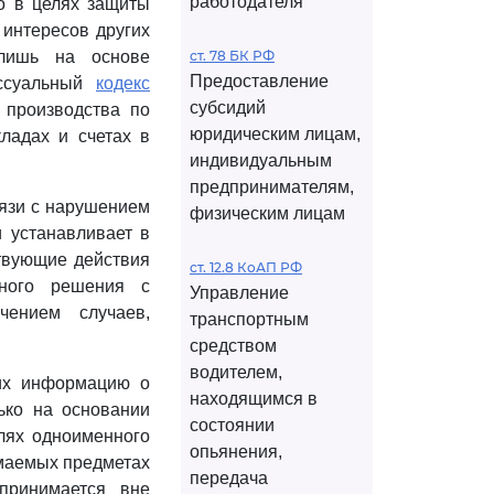
работодателя
мо в целях защиты
 интересов других
 лишь на основе
ст. 78 БК РФ
Предоставление
ессуальный
кодекс
субсидий
 производства по
юридическим лицам,
ладах и счетах в
индивидуальным
предпринимателям,
вязи с нарушением
физическим лицам
 устанавливает в
ствующие действия
ст. 12.8 КоАП РФ
бного решения с
Управление
чением случаев,
транспортным
средством
водителем,
щих информацию о
находящимся в
ько на основании
состоянии
лях одноименного
опьянения,
ымаемых предметах
передача
принимается вне