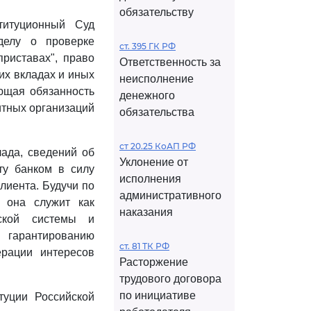
обязательству
титуционный Суд
делу о проверке
ст. 395 ГК РФ
приставах", право
Ответственность за
их вкладах и иных
неисполнение
ующая обязанность
денежного
итных организаций
обязательства
ст 20.25 КоАП РФ
лада, сведений об
Уклонение от
ту банком в силу
исполнения
лиента. Будучи по
административного
 она служит как
наказания
ской системы и
и гарантированию
ст. 81 ТК РФ
рации интересов
Расторжение
трудового договора
по инициативе
туции Российской