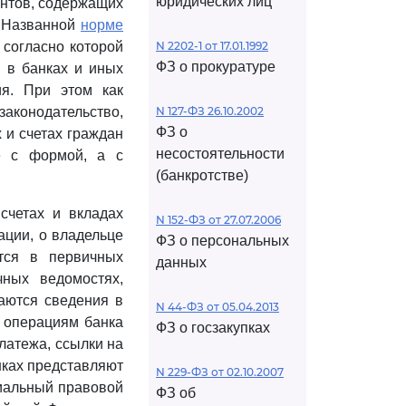
юридических лиц
ентов, содержащих
. Названной
норме
 согласно которой
N 2202-1 от 17.01.1992
ФЗ о прокуратуре
 в банках и иных
ия. При этом как
законодательство,
N 127-ФЗ 26.10.2002
ФЗ о
 и счетах граждан
несостоятельности
е с формой, а с
(банкротстве)
счетах и вкладах
N 152-ФЗ от 27.07.2006
ации, о владельце
ФЗ о персональных
атся в первичных
данных
чных ведомостях,
жаются сведения в
N 44-ФЗ от 05.04.2013
 операциям банка
ФЗ о госзакупках
латежа, ссылки на
нках представляют
N 229-ФЗ от 02.10.2007
циальный правовой
ФЗ об