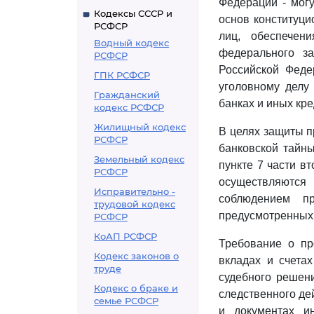
Федерации - могу
Кодексы СССР и
основ конституци
РСФСР
лиц, обеспечен
Водный кодекс
федерального за
РСФСР
Российской Феде
ГПК РСФСР
уголовному делу
Гражданский
банках и иных кр
кодекс РСФСР
Жилищный кодекс
В целях защиты п
РСФСР
банковской тайн
Земельный кодекс
пункте 7 части в
РСФСР
осуществляются
Исправительно -
соблюдением пр
трудовой кодекс
предусмотренных в
РСФСР
КоАП РСФСР
Требование о пр
Кодекс законов о
вкладах и счета
труде
судебного решен
Кодекс о браке и
следственного де
семье РСФСР
и документах и