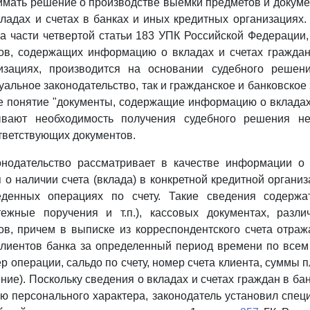
мать решение о производстве выемки предметов и докум
ладах и счетах в банках и иных кредитных организациях
а части четвертой статьи 183 УПК Российской Федерации,
ов, содержащих информацию о вкладах и счетах граждан
изациях, производится на основании судебного решен
альное законодательство, так и гражданское и банковское 
 понятие "документы, содержащие информацию о вкладах
зывают необходимость получения судебного решения н
тветствующих документов.
онодательство рассматривает в качестве информации о 
 о наличии счета (вклада) в конкретной кредитной организ
еденных операциях по счету. Такие сведения содерж
тежные поручения и т.п.), кассовых документах, разли
ов, причем в выписке из корреспондентского счета отра
клиентов банка за определенный период времени по всем
 операции, сальдо по счету, номер счета клиента, суммы п
ние). Поскольку сведения о вкладах и счетах граждан в ба
 персонального характера, законодатель установил спе