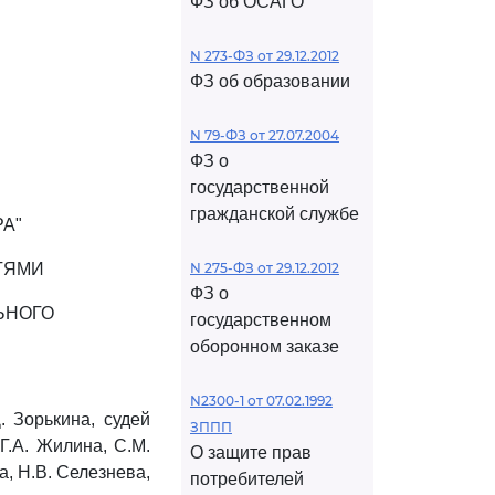
ФЗ об ОСАГО
N 273-ФЗ от 29.12.2012
ФЗ об образовании
N 79-ФЗ от 27.07.2004
ФЗ о
государственной
гражданской службе
А"
ТЯМИ
N 275-ФЗ от 29.12.2012
ФЗ о
ЬНОГО
государственном
оборонном заказе
N2300-1 от 07.02.1992
 Зорькина, судей
ЗППП
Г.А. Жилина, С.М.
О защите прав
а, Н.В. Селезнева,
потребителей