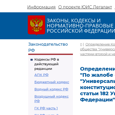
Информация
О проекте ЮИС Легалакт
ЗАКОНЫ, КОДЕКСЫ И
НОРМАТИВНО-ПРАВОВЫЕ 
РОССИЙСКОЙ ФЕДЕРАЦИ
Законодательство
|
Определение Кон
общества "Универс
РФ
частями второй и ч
Кодексы РФ в
действующей
Определение
редакции
"По жалобе
АПК РФ
"Универсал
Бюджетный кодекс
конституцио
Водный кодекс РФ
статьи 182 
Воздушный кодекс
Федерации"
РФ
ГК РФ часть 1