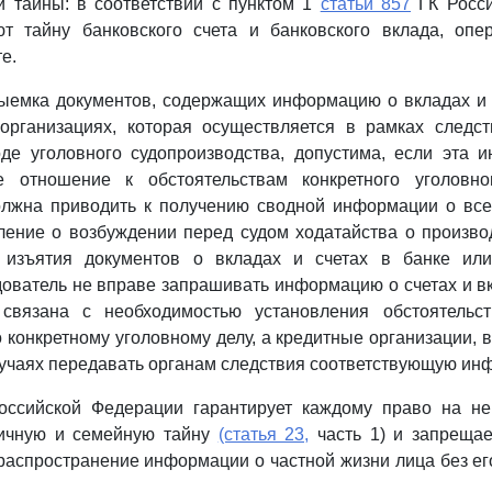
й тайны: в соответствии с пунктом 1
статьи 857
ГК Росси
ют тайну банковского счета и банковского вклада, опе
е.
ыемка документов, содержащих информацию о вкладах и 
организациях, которая осуществляется в рамках следст
де уголовного судопроизводства, допустима, если эта 
е отношение к обстоятельствам конкретного уголовн
олжна приводить к получению сводной информации о всех
ление о возбуждении перед судом ходатайства о произво
 изъятия документов о вкладах и счетах в банке или
дователь не вправе запрашивать информацию о счетах и вк
связана с необходимостью установления обстоятельст
 конкретному уголовному делу, а кредитные организации, в
лучаях передавать органам следствия соответствующую ин
ссийской Федерации гарантирует каждому право на не
личную и семейную тайну
(статья 23,
часть 1) и запрещае
распространение информации о частной жизни лица без ег