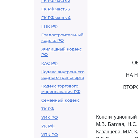
ГК РФ часть 2
ГК РФ часть 3
ГК РФ часть 4
ГПК РФ
Градостроительный
кодекс РФ
Жилищный кодекс
РФ
О
КАС РФ
Кодекс внутреннего
НА 
водного транспорта
Кодекс торгового
ВТОР
мореплавания РФ
Семейный кодекс
ТК РФ
Конституционный
УИК РФ
М.В. Баглая, Н.С
УК РФ
Казанцева, М.И. К
УПК РФ