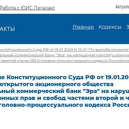
Актуал
Работа с ЮИС Легалакт
Главная
Кодексы
АКТЫ
И
ституционного Суда РФ от 19.01.2005 N 10-О "По жалобе открыто
альный коммерческий банк "Эра" на нарушение конституционных
етвертой статьи 182 Уголовно-процессуального кодекса Российс
 Конституционного Суда РФ от 19.01.20
 открытого акционерного общества
ьный коммерческий банк "Эра" на нару
нных прав и свобод частями второй и 
Уголовно-процессуального кодекса Рос