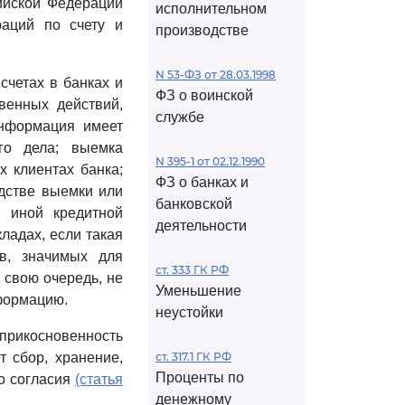
йской Федерации
исполнительном
раций по счету и
производстве
N 53-ФЗ от 28.03.1998
счетах в банках и
ФЗ о воинской
венных действий,
службе
информация имеет
ого дела; выемка
N 395-1 от 02.12.1990
 клиентах банка;
ФЗ о банках и
дстве выемки или
банковской
 иной кредитной
деятельности
ладах, если такая
в, значимых для
ст. 333 ГК РФ
 свою очередь, не
Уменьшение
формацию.
неустойки
прикосновенность
т сбор, хранение,
ст. 317.1 ГК РФ
Проценты по
о согласия
(статья
денежному