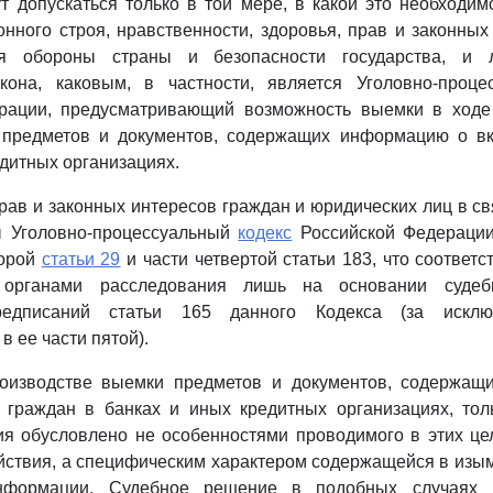
т допускаться только в той мере, в какой это необходи
онного строя, нравственности, здоровья, прав и законных
ия обороны страны и безопасности государства, и
кона, каковым, в частности, является Уголовно-проц
рации, предусматривающий возможность выемки в ходе
 предметов и документов, содержащих информацию о вк
едитных организациях.
рав и законных интересов граждан и юридических лиц в с
ы Уголовно-процессуальный
кодекс
Российской Федерации
торой
статьи 29
и части четвертой статьи 183, что соответ
 органами расследования лишь на основании суде
едписаний статьи 165 данного Кодекса (за исклю
 ее части пятой).
оизводстве выемки предметов и документов, содержа
х граждан в банках и иных кредитных организациях, тол
ия обусловлено не особенностями проводимого в этих це
йствия, а специфическим характером содержащейся в из
нформации. Судебное решение в подобных случаях 