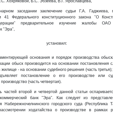
О.С. Хохряковой, Б.С. Эбзеева, В.Г. Ярославцева,
нарном заседании заключение судьи Г.А. Гаджиева, 
и 41 Федерального конституционного закона "О Конс
дерации" предварительное изучение жалобы ОАО 
к "Эра",
установил:
ламентирующей основания и порядок производства обыск
ации обыск производится на основании постановления с
в жилище - на основании судебного решения (часть третья)
едъявляет постановление о его производстве или су
производство (часть четвертая).
ть частей второй и четвертой данной статьи оспаривае
коммерческий банк "Эра". Как следует из представл
я Набережночелнинского городского суда (Республика Т
рассмотрении ходатайства о производстве в рамках р