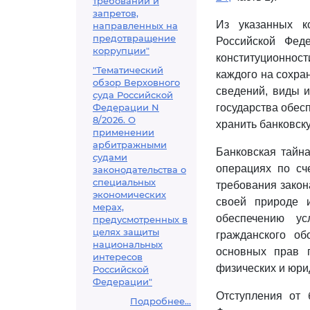
требований и
запретов,
Из указанных к
направленных на
предотвращение
Российской Фед
коррупции"
конституционност
"Тематический
каждого на сохран
обзор Верховного
сведений, виды и
суда Российской
Федерации N
государства обесп
8/2026. О
хранить банковску
применении
арбитражными
Банковская тайна
судами
операциях по сч
законодательства о
специальных
требования закон
экономических
своей природе 
мерах,
обеспечению у
предусмотренных в
целях защиты
гражданского об
национальных
основных прав
интересов
физических и юри
Российской
Федерации"
Отступления от
Подробнее...