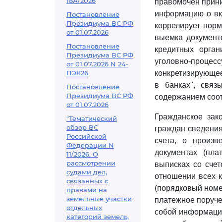
18А/2026
правомочен прини
информацию о вк
Постановление
Президиума ВС РФ
коррелирует норм
от 01.07.2026
выемка документ
Постановление
кредитных орган
Президиума ВС РФ
уголовно-процессу
от 01.07.2026 N 24-
ПЭК26
конкретизирующее
в банках", свя
Постановление
Президиума ВС РФ
содержанием соо
от 01.07.2026
Гражданское зак
"Тематический
обзор ВС
граждан сведения
Российской
счета, о произв
Федерации N
документах (пла
11/2026. О
рассмотрении
выписках со счет
судами дел,
отношении всех 
связанных с
(порядковый номер
правами на
земельные участки
платежное поруче
отдельных
собой информацию
категорий земель,