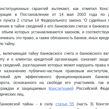
онституционных гарантий вытекают, как отметил Конс
ерации в Постановлении от 14 мая 2003 года по 
и пункта 2 статьи 14 Федерального закона "О судебных 
ение в тайне сведений о его банковских счетах и банковск
 объем которых устанавливаются законом, и соответств
ечивать это право, а также обязанность банков, иных кред
ю тайну.
, включающая тайну банковского счета и банковского вк
ету и о клиентах кредитной организации, означает защи
а сведений, разглашение которых может нарушить права к
и назначению публично-частным правовым институтом,
словий для эффективного функционирования банков
орота, основанного на свободе его участников, так 
 граждан и защищаемых
Конституцией
Российской Феде
дических лиц.
 банковской тайны - в силу
статьи 55
(часть 3) Консти