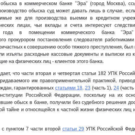
обыска в коммерческом банке "Эра" (город Москва), сс
оизводство обыска суд может давать лишь в случае, есл
димые же для производства выемки в кредитном учре
ческих лицах, чьи вклады и счета интересуют следствие
 года в помещении коммерческого банка "Эра"
ого прокурором постановления следователя работниками
ричастных к совершению особо тяжкого преступления, был 
ли изъяты расходные кассовые документы и выписки из 
ие на физических лиц - клиентов этого банка.
дает, что части вторая и четвертая статьи 182 УПК Росси
придаваемого им правоприменительной практикой, привод
аждан, гарантированных
статьями 18,
23
(часть 1),
24
(часть
ституции Российской Федерации, поскольку на их осн
вшие обыск в банке, получили без судебного решения до
ой тайне и относящейся к частной жизни физических лиц
и с пунктом 7 части второй
статьи 29
УПК Российской Феде