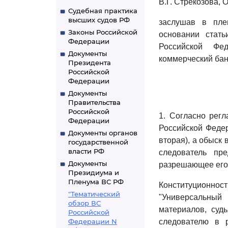
В.Г. Стрекозова, 
Судебная практика
высших судов РФ
заслушав в пле
Законы Российской
основании стать
Федерации
Российской Фе
Документы
коммерческий бан
Президента
Российской
Федерации
Документы
Правительства
Российской
1. Согласно рег
Федерации
Российской Федер
Документы органов
вторая), а обыск 
государственной
власти РФ
следователь пр
Документы
разрешающее его 
Президиума и
Пленума ВС РФ
Конституционнос
"Тематический
"Универсальный 
обзор ВС
материалов, судь
Российской
Федерации N
следователю в 