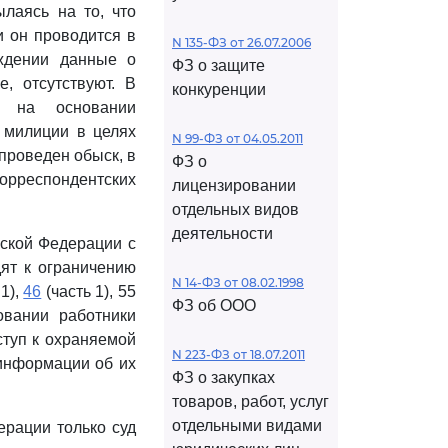
ылаясь на то, что
и он проводится в
N 135-ФЗ от 26.07.2006
ждении данные о
ФЗ о защите
, отсутствуют. В
конкуренции
 на основании
 милиции в целях
N 99-ФЗ от 04.05.2011
проведен обыск, в
ФЗ о
корреспондентских
лицензировании
отдельных видов
деятельности
йской Федерации с
ят к ограничению
N 14-ФЗ от 08.02.1998
 1),
46
(часть 1), 55
ФЗ об ООО
овании работники
ступ к охраняемой
N 223-ФЗ от 18.07.2011
 информации об их
ФЗ о закупках
товаров, работ, услуг
отдельными видами
рации только суд