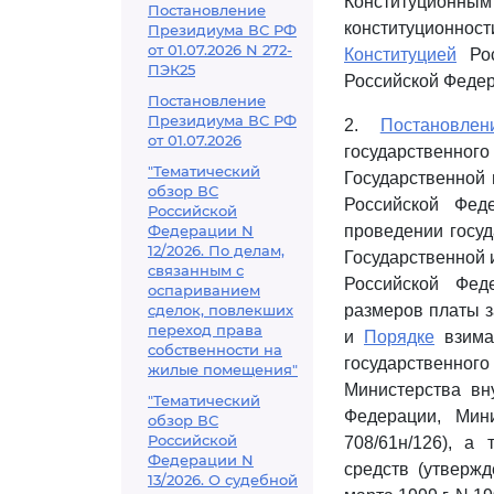
Конституционн
Постановление
конституционно
Президиума ВС РФ
от 01.07.2026 N 272-
Конституцией
Рос
ПЭК25
Российской Федер
Постановление
Президиума ВС РФ
2.
Постановлен
от 01.07.2026
государственног
"Тематический
Государственной 
обзор ВС
Российской Фед
Российской
Федерации N
проведении госуд
12/2026. По делам,
Государственной 
связанным с
Российской Фед
оспариванием
сделок, повлекших
размеров платы з
переход права
и
Порядке
взиман
собственности на
государственно
жилые помещения"
Министерства вн
"Тематический
Федерации, Мин
обзор ВС
Российской
708/61н/126), а
Федерации N
средств (утверж
13/2026. О судебной