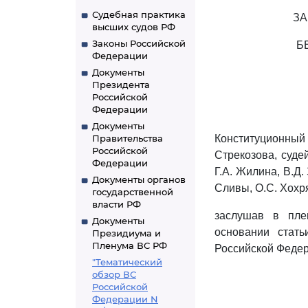
Судебная практика
ЗА
высших судов РФ
Законы Российской
Б
Федерации
Документы
Президента
Российской
Федерации
Документы
Правительства
Конституционный
Российской
Стрекозова, судей
Федерации
Г.А. Жилина, В.Д.
Документы органов
Сливы, О.С. Хохря
государственной
власти РФ
заслушав в пле
Документы
основании стать
Президиума и
Пленума ВС РФ
Российской Федер
"Тематический
обзор ВС
Российской
Федерации N