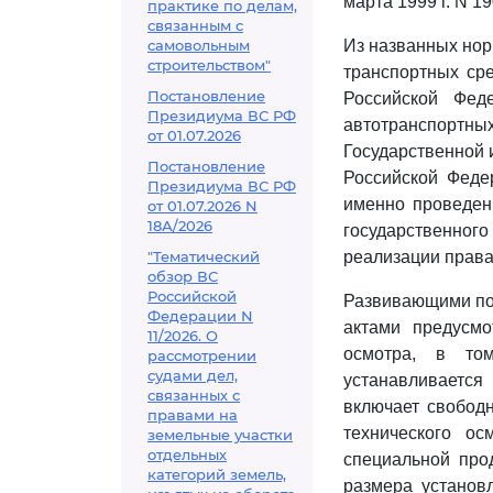
марта 1999 г. N 19
практике по делам,
связанным с
самовольным
Из названных норм
строительством"
транспортных ср
Постановление
Российской Фед
Президиума ВС РФ
автотранспортны
от 01.07.2026
Государственной 
Постановление
Российской Феде
Президиума ВС РФ
именно проведен
от 01.07.2026 N
18А/2026
государственног
"Тематический
реализации права
обзор ВС
Российской
Развивающими пол
Федерации N
актами предусмо
11/2026. О
осмотра, в том
рассмотрении
судами дел,
устанавливаетс
связанных с
включает свободн
правами на
технического о
земельные участки
отдельных
специальной про
категорий земель,
размера установ