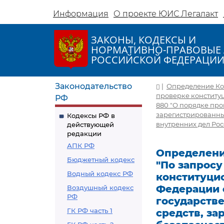
Информация
О проекте ЮИС Легалакт
ЗАКОНЫ, КОДЕКСЫ И
НОРМАТИВНО-ПРАВОВЫЕ 
РОССИЙСКОЙ ФЕДЕРАЦИ
Законодательство
|
Определение Кон
проверке конституц
РФ
880 "О порядке про
зарегистрированны
Кодексы РФ в
внутренних дел Рос
действующей
редакции
АПК РФ
Определение
Бюджетный кодекс
"По запрос
Водный кодекс РФ
конституци
Федерации о
Воздушный кодекс
РФ
государств
ГК РФ часть 1
средств, за