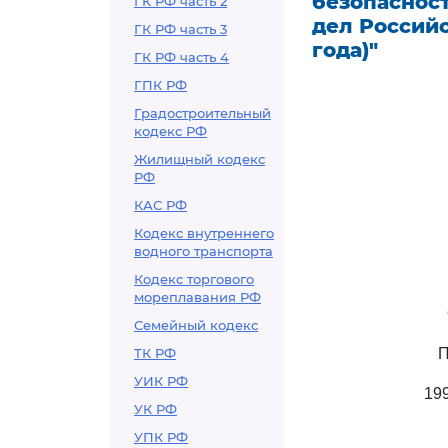
безопаснос
ГК РФ часть 2
дел Российс
ГК РФ часть 3
года)"
ГК РФ часть 4
ГПК РФ
Градостроительный
кодекс РФ
Жилищный кодекс
РФ
КАС РФ
Кодекс внутреннего
водного транспорта
Кодекс торгового
мореплавания РФ
Семейный кодекс
ТК РФ
П
УИК РФ
19
УК РФ
УПК РФ