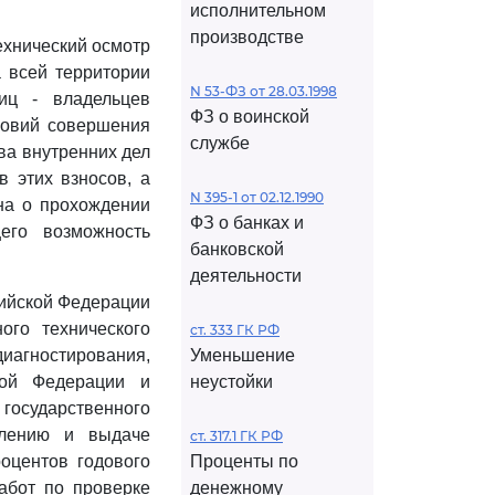
исполнительном
производстве
ехнический осмотр
 всей территории
N 53-ФЗ от 28.03.1998
иц - владельцев
ФЗ о воинской
ловий совершения
службе
ва внутренних дел
 этих взносов, а
N 395-1 от 02.12.1990
на о прохождении
ФЗ о банках и
щего возможность
банковской
деятельности
сийской Федерации
ого технического
ст. 333 ГК РФ
агностирования,
Уменьшение
кой Федерации и
неустойки
 государственного
млению и выдаче
ст. 317.1 ГК РФ
оцентов годового
Проценты по
абот по проверке
денежному