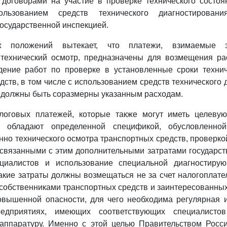
 договорами на участие в проверке технического состо
льзованием средств технического диагностирован
осударственной инспекцией.
х положений вытекает, что платежи, взимаемые з
 технический осмотр, предназначены для возмещения ра
дение работ по проверке в установленные сроки технич
дств, в том числе с использованием средств технического 
, должны быть соразмерны указанным расходам.
логовых платежей, которые также могут иметь целевую
 обладают определенной спецификой, обусловленно
но технического осмотра транспортных средств, проверкой
связанными с этим дополнительными затратами государств
циалистов и использование специальной диагностиру
акие затраты должны возмещаться не за счет налогоплател
собственниками транспортных средств и заинтересованных
овышенной опасности, для чего необходима регулярная 
едприятиях, имеющих соответствующих специалист
 аппаратуру. Именно с этой целью Правительством Росс