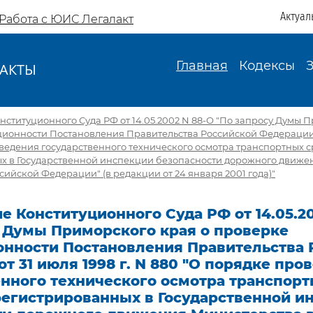
Актуал
Работа с ЮИС Легалакт
Главная
Кодексы
АКТЫ
И
ституционного Суда РФ от 14.05.2002 N 88-О "По запросу Думы 
ионности Постановления Правительства Российской Федерации от
ведения государственного технического осмотра транспортных с
х в Государственной инспекции безопасности дорожного движе
сийской Федерации" (в редакции от 24 января 2001 года)"
 Конституционного Суда РФ от 14.05.20
у Думы Приморского края о проверке
онности Постановления Правительства 
т 31 июля 1998 г. N 880 "О порядке про
енного технического осмотра транспор
регистрированных в Государственной и