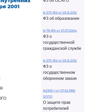
внутренних
ФЗ об ОСАГО
ря 2001
N 273-ФЗ от 29.12.2012
ФЗ об образовании
N 79-ФЗ от 27.07.2004
ФЗ о
государственной
гражданской службе
N 275-ФЗ от 29.12.2012
ФЗ о
государственном
Я
оборонном заказе
ЛЯ
N2300-1 от 07.02.1992
ЗППП
ОГО
О защите прав
потребителей