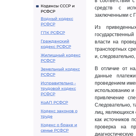
в соответствии с
Кодексы СССР и
средств с испо
РСФСР
заключенными с Г
Водный кодекс
РСФСР
Из приведенны
ГПК РСФСР
государственный
Гражданский
власти на прове
кодекс РСФСР
транспортных сре
Жилищный кодекс
и, следовательно
РСФСР
В отличие от на
Земельный кодекс
РСФСР
данные платежи
Исправительно -
проведением имен
трудовой кодекс
использованию и 
РСФСР
привлечение спе
КоАП РСФСР
Следовательно, т
Кодекс законов о
лиц, являющихся 
труде
как источников п
Кодекс о браке и
проверка на пр
семье РСФСР
диагностическую