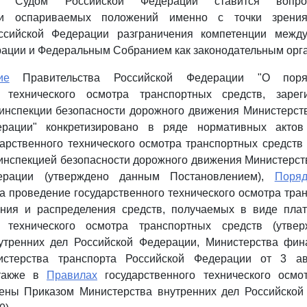
ым Судом Российской Федерации ставится воп
сти оспариваемых положений именно с точки зрения
сийской Федерации разграничения компетенции между
ации и Федеральным Собранием как законодательным орг
ие
Правительства Российской Федерации "О поря
о технического осмотра транспортных средств, заре
инспекции безопасности дорожного движения Министерст
ерации" конкретизировано в ряде нормативных акто
арственного технического осмотра транспортных средств
инспекцией безопасности дорожного движения Министерст
ерации (утверждено данным Постановлением),
Поряд
а проведение государственного технического осмотра тра
ия и распределения средств, получаемых в виде пла
го технического осмотра транспортных средств (утве
утренних дел Российской Федерации, Министерства фин
истерства транспорта Российской Федерации от 3 ав
 также в
Правилах
государственного технического осмо
дены Приказом Министерства внутренних дел Российской