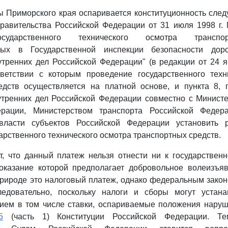
ы Приморского края оспаривается конституционность сл
равительства Российской Федерации от 31 июля 1998 г. 
сударственного технического осмотра транспо
нных в Государственной инспекции безопасности дор
тренних дел Российской Федерации" (в редакции от 24 я
тветствии с которым проведение государственного техн
едств осуществляется на платной основе, и пункта 8,
утренних дел Российской Федерации совместно с Минист
ерации, Министерством транспорта Российской Федер
 власти субъектов Российской Федерации установить 
арственного технического осмотра транспортных средств.
т, что данный платеж нельзя отнести ни к государствен
 оказание которой предполагает добровольное волеизъя
рироде это налоговый платеж, однако федеральным закон
ледовательно, поскольку налоги и сборы могут устана
анием в том числе ставки, оспариваемые положения нар
5
(часть 1) Конституции Российской Федерации. Т