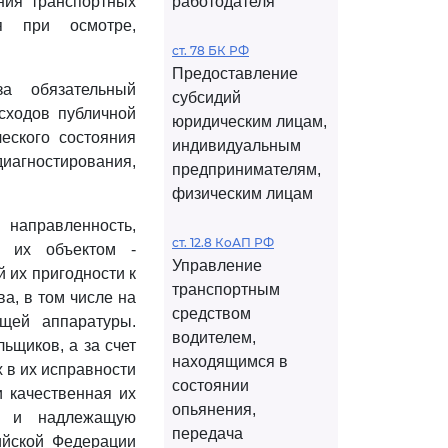
яния транспортных
работодателя
ия при осмотре,
ст. 78 БК РФ
Предоставление
а обязательный
субсидий
сходов публичной
юридическим лицам,
еского состояния
индивидуальным
диагностирования,
предпринимателям,
физическим лицам
 направленность,
ст. 12.8 КоАП РФ
й их объектом -
Управление
 их пригодности к
транспортным
а, в том числе на
средством
ющей аппаратуры.
водителем,
ьщиков, а за счет
находящимся в
 в их исправности
состоянии
и качественная их
опьянения,
ов и надлежащую
передача
ийской Федерации