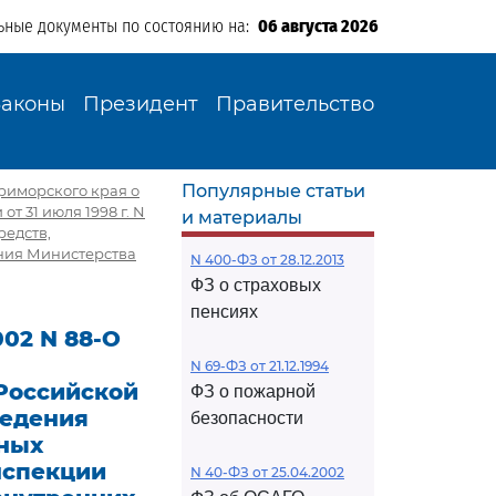
ьные документы по состоянию на:
06 августа 2026
Законы
Президент
Правительство
Популярные статьи
Приморского края о
 31 июля 1998 г. N
и материалы
редств,
ния Министерства
N 400-ФЗ от 28.12.2013
ФЗ о страховых
пенсиях
02 N 88-О
N 69-ФЗ от 21.12.1994
Российской
ФЗ о пожарной
ведения
безопасности
тных
нспекции
N 40-ФЗ от 25.04.2002