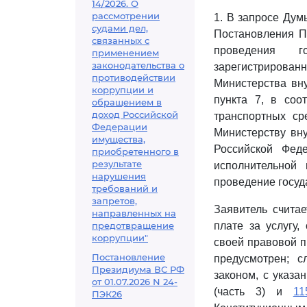
14/2026. О
рассмотрении
1. В запросе Дум
судами дел,
Постановления П
связанных с
проведения го
применением
законодательства о
зарегистрирова
противодействии
Министерства вну
коррупции и
пункта 7, в соо
обращением в
доход Российской
транспортных ср
Федерации
Министерству вн
имущества,
Российской Фед
приобретенного в
результате
исполнительной
нарушения
проведение госуд
требований и
запретов,
Заявитель считае
направленных на
предотвращение
плате за услугу,
коррупции"
своей правовой п
Постановление
предусмотрен; с
Президиума ВС РФ
законом, с указ
от 01.07.2026 N 24-
(часть 3) и
11
ПЭК26