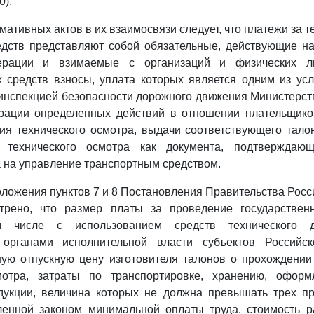
0).
ативных актов в их взаимосвязи следует, что платежи за т
едств представляют собой обязательные, действующие на
ерации и взимаемые с организаций и физических л
х средств взносы, уплата которых является одним из ус
инспекцией безопасности дорожного движения Министерст
рации определенных действий в отношении плательщиков
ия технического осмотра, выдачи соответствующего тало
о технического осмотра как документа, подтверждаю
 на управление транспортным средством.
ожения пунктов 7 и 8 Постановления Правительства Рос
трено, что размер платы за проведение государственн
 числе с использованием средств технического ди
я органами исполнительной власти субъектов Российс
ую отпускную цену изготовителя талонов о прохождении
смотра, затраты по транспортировке, хранению, офор
дукции, величина которых не должна превышать трех пр
ленной законом минимальной оплаты труда, стоимость р