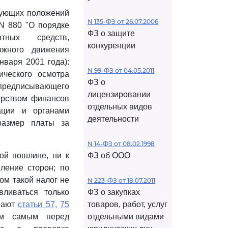
едующих положений
N 135-ФЗ от 26.07.2006
N 880 "О порядке
ФЗ о защите
ртных средств,
конкуренции
ожного движения
нваря 2001 года):
N 99-ФЗ от 04.05.2011
ического осмотра
ФЗ о
 предписывающего
лицензировании
ерством финансов
отдельных видов
ации и органами
деятельности
размер платы за
N 14-ФЗ от 08.02.1998
ной пошлине, ни к
ФЗ об ООО
вление сторон; по
ом такой налог не
N 223-ФЗ от 18.07.2011
вливаться только
ФЗ о закупках
ушают
статьи 57,
75
товаров, работ, услуг
ем самым перед
отдельными видами