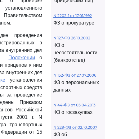
рос о проверке
юридических лиц
 установленного
 Правительством
N 2202-1 от 17.01.1992
аном.
ФЗ о прокуратуре
дке проведения
N 127-ФЗ 26.10.2002
гистрированных в
ФЗ о
ва внутренних дел
несостоятельности
в -
Положении
о
(банкротстве)
 и прицепов к ним
ва внутренних дел
N 152-ФЗ от 27.07.2006
ке
установления
ФЗ о персональных
нспортных средств
данных
ты за проведение
рждены Приказом
N 44-ФЗ от 05.04.2013
ансов Российской
ФЗ о госзакупках
густа 2001 г. N
тра транспортных
N 229-ФЗ от 02.10.2007
 Федерации от 15
ФЗ об