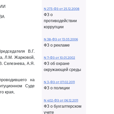
ЦИИ
N 273-ФЗ от 25.12.2008
ФЗ о
ВА
противодействии
коррупции
N 38-ФЗ от 13.03.2006
ФЗ о рекламе
редседателя В.Г.
а, Л.М. Жарковой,
N 7-ФЗ от 10.01.2002
В. Селезнева, А.Я.
ФЗ об охране
окружающей среды
проводившего на
N 3-ФЗ от 07.02.2011
титуционном Суде
ФЗ о полиции
о края,
N 402-ФЗ от 06.12.2011
ФЗ о бухгалтерском
учете