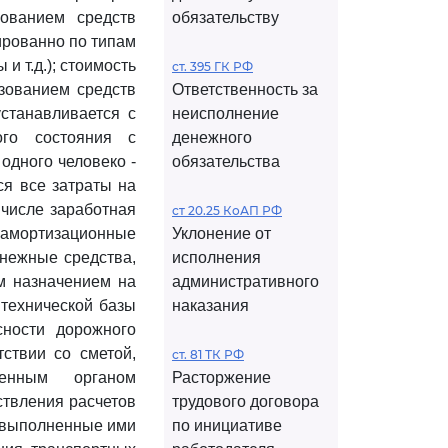
зованием средств
обязательству
ированно по типам
и т.д.); стоимость
ст. 395 ГК РФ
ьзованием средств
Ответственность за
устанавливается с
неисполнение
ого состояния с
денежного
одного человеко -
обязательства
ся все затраты на
 числе заработная
ст 20.25 КоАП РФ
амортизационные
Уклонение от
енежные средства,
исполнения
м назначением на
административного
 технической базы
наказания
сности дорожного
ствии со сметой,
ст. 81 ТК РФ
ченным органом
Расторжение
ствления расчетов
трудового договора
 выполненные ими
по инициативе