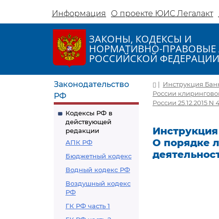
Информация
О проекте ЮИС Легалакт
ЗАКОНЫ, КОДЕКСЫ И
НОРМАТИВНО-ПРАВОВЫЕ 
РОССИЙСКОЙ ФЕДЕРАЦИ
Законодательство
|
Инструкция Банка
России клирингово
РФ
России 25.12.2015 N 
Кодексы РФ в
действующей
Инструкция Б
редакции
О порядке 
АПК РФ
деятельнос
Бюджетный кодекс
Водный кодекс РФ
Воздушный кодекс
РФ
ГК РФ часть 1