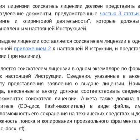
ния лицензии соискатель лицензии должен представить 
разделение документы, предусмотренные
частью 3 статьи
инге и клиринговой деятельности", которые должны 
ановленным настоящей Инструкцией.
 выдаче лицензии составляется соискателем лицензии в од
енной
приложением 2
к настоящей Инструкции, и предста
ии (при наличии).
авляется соискателем лицензии в одном экземпляре по фор
 настоящей Инструкции. Сведения, указанные в анке
ту представления заявления о выдаче лицензии. Наи
ца, внесенные в анкету, должны соответствовать сведен
окументах соискателя лицензии. Анкета также должна п
сителе (CD-диск, flash-накопитель) в виде файла, и
озможность его сохранения на технических средствах и 
жность поиска и копирования произвольного фрагмента 
 docx, rtf).