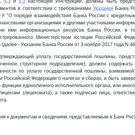
,
4.3
и
5.3
настоящей Инструкции, должны быть предс
ументов в соответствии с требованиями
Указания
Банка Ро
-У "О порядке взаимодействия Банка России с кредитны
нансовыми организациями и другими участниками информ
нии ими информационных ресурсов Банка России, в то
гистрированного Министерством юстиции Российской Фед
 (далее - Указание Банка России от 3 ноября 2017 года N 46
подтверждающий уплату государственной пошлины, предс
оченное структурное подразделение), должен содержать 
анности по уплате государственной пошлины, взимаемой 
м Российской Федерации о налогах и сборах, и быть завер
функции единоличного исполнительного органа, или иног
лицензии (лицензиата), а также подписью лица, ответств
ета.
ния к документам и сведениям, представляемым в Банк Рос