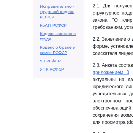
2.1. Для получе
Исправительно -
трудовой кодекс
структурное под
РСФСР
закона "О клир
КоАП РСФСР
требованиям, уст
Кодекс законов о
труде
2.2. Заявление о
форме, установл
Кодекс о браке и
семье РСФСР
соискателя лиценз
УК РСФСР
2.3. Анкета сост
УПК РСФСР
приложением 3
к
актуальны на да
юридического ли
учредительных д
электронном но
обеспечивающий в
сохранения возмо
для просмотра (doc,