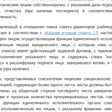
зическим лицом собственноручно, с указанием даты подп
, отчества (при наличии последнего) в соответстви
личность.
авленный в отношении члена совета директоров (наблюд
нзии в соответствии с
абзацем вторым пункта 2.5
насто
рен лицом, осуществляющим функции единоличного испол
ченным лицом) юридического лица, с которым член со
 совета) имеет действующий трудовой договор, с прило
полномочия указанного лица, и содержать слова "коп
сь и расшифровку подписи лица, заверившего копию, и 
 (при наличии).
х, представляемых соискателем лицензии (лицензиатом)
кцией, содержащих более одного листа, листы должны бы
лены на оборотной стороне последнего листа заверите
ми и прописью количества пронумерованных листов, со
 функции единоличного исполнительного органа соис
и уполномоченным им лицом, с указанием фамилии, имен