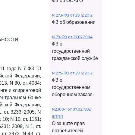
ФЗ об ОСАГО
N 273-ФЗ от 29.12.2012
ФЗ об образовании
N 79-ФЗ от 27.07.2004
ЬНОСТИ
ФЗ о
государственной
гражданской службе
11 года N 7-ФЗ "О
N 275-ФЗ от 29.12.2012
ийской Федерации,
ФЗ о
013, N 30, ст. 4084;
государственном
ринге и клиринговой
оборонном заказе
ентральном банке
ийской Федерации,
N2300-1 от 07.02.1992
1, ст. 3233; 2005, N
ЗППП
. 10; N 10, ст. 1151;
О защите прав
6231; 2009, N 1, ст.
потребителей
 ст. 3873; N 43, ст.