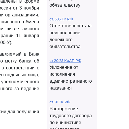
тавлены в форме
обязательству
ссии от 3 ноября
ми организациями,
ст. 395 ГК РФ
ационного обмена
Ответственность за
м числе личного
неисполнение
ерации 11 января
денежного
00-У).
обязательства
тавляемый в Банк
отметку банка об
ст 20.25 КоАП РФ
Уклонение от
в соответствии с
исполнения
ен подписью лица,
административного
о уполномоченного
наказания
енного за ведение
ст. 81 ТК РФ
Расторжение
сии для получения
трудового договора
по инициативе