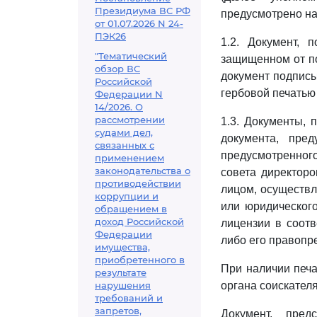
Президиума ВС РФ
предусмотрено на
от 01.07.2026 N 24-
ПЭК26
1.2. Документ, 
"Тематический
защищенном от п
обзор ВС
документ подписы
Российской
гербовой печатью
Федерации N
14/2026. О
рассмотрении
1.3. Документы, 
судами дел,
документа, пре
связанных с
предусмотренно
применением
законодательства о
совета директоро
противодействии
лицом, осуществл
коррупции и
или юридического
обращением в
доход Российской
лицензии в соот
Федерации
либо его правопре
имущества,
приобретенного в
При наличии печа
результате
нарушения
органа соискателя
требований и
запретов,
Документ, пре