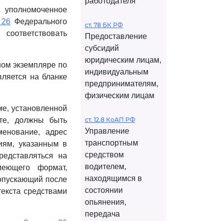
работодателя
в уполномоченное
 26
Федерального
ст. 78 БК РФ
соответствовать
Предоставление
субсидий
юридическим лицам,
ном экземпляре по
индивидуальным
вляется на бланке
предпринимателям,
физическим лицам
ме, установленной
те, должны быть
ст. 12.8 КоАП РФ
Управление
менование, адрес
транспортным
иям, указанным в
средством
редставляться на
водителем,
меющего формат,
находящимся в
допускающий после
состоянии
текста средствами
опьянения,
передача