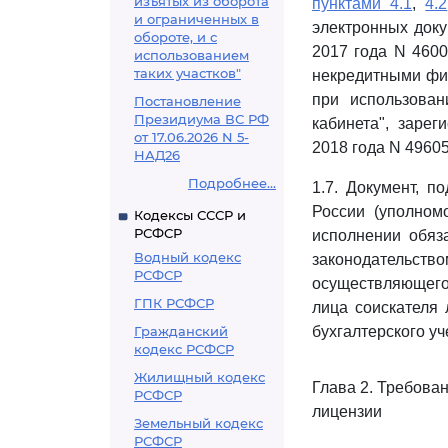
изъятых из оборота
пунктами 4.1
,
4.2
и ограниченных в
электронных док
обороте, и с
2017 года N 4600
использованием
таких участков"
некредитными фи
при использова
Постановление
Президиума ВС РФ
кабинета", заре
от 17.06.2026 N 5-
2018 года N 49605
НАД26
Подробнее...
1.7. Документ, 
России (уполном
Кодексы СССР и
РСФСР
исполнении обяз
Водный кодекс
законодательство
РСФСР
осуществляющего 
ГПК РСФСР
лица соискателя 
Гражданский
бухгалтерского уч
кодекс РСФСР
Жилищный кодекс
Глава 2. Требова
РСФСР
лицензии
Земельный кодекс
РСФСР