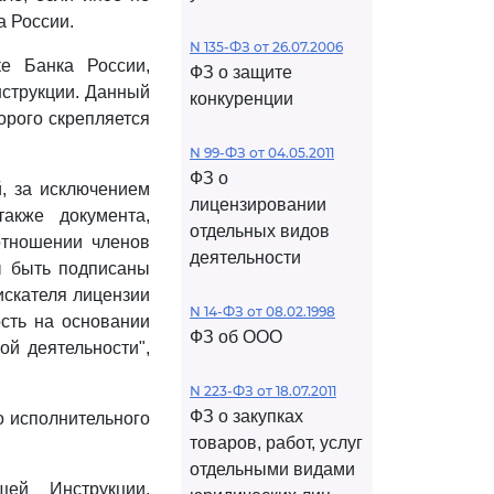
 России.
N 135-ФЗ от 26.07.2006
ке Банка России,
ФЗ о защите
струкции. Данный
конкуренции
орого скрепляется
N 99-ФЗ от 04.05.2011
ФЗ о
й, за исключением
лицензировании
акже документа,
отдельных видов
тношении членов
деятельности
ны быть подписаны
искателя лицензии
N 14-ФЗ от 08.02.1998
ость на основании
ФЗ об ООО
ой деятельности",
N 223-ФЗ от 18.07.2011
ФЗ о закупках
о исполнительного
товаров, работ, услуг
отдельными видами
ей Инструкции,