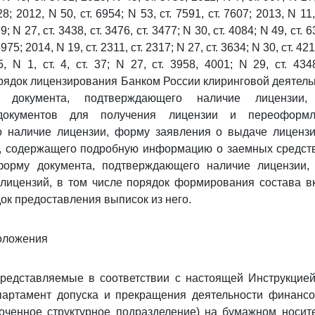
8; 2012, N 50, ст. 6954; N 53, ст. 7591, ст. 7607; 2013, N 11,
9; N 27, ст. 3438, ст. 3476, ст. 3477; N 30, ст. 4084; N 49, ст. 6
6975; 2014, N 19, ст. 2311, ст. 2317; N 27, ст. 3634; N 30, ст. 42
5, N 1, ст. 4, ст. 37; N 27, ст. 3958, 4001; N 29, ст. 434
рядок лицензирования Банком России клиринговой деятельн
я документа, подтверждающего наличие лицензии
документов для получения лицензии и переоформл
 наличие лицензии, форму заявления о выдаче лицензи
, содержащего подробную информацию о заемных средств
форму документа, подтверждающего наличие лицензии,
 лицензий, в том числе порядок формирования состава в
ок предоставления выписок из него.
оложения
представляемые в соответствии с настоящей Инструкцие
партамент допуска и прекращения деятельности финансо
оченное структурное подразделение) на бумажном носит