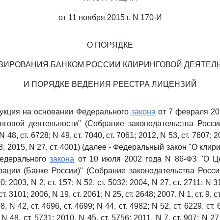
от 11 ноября 2015 г. N 170-И
О ПОРЯДКЕ
ЗИРОВАНИЯ БАНКОМ РОССИИ КЛИРИНГОВОЙ ДЕЯТЕЛ
И ПОРЯДКЕ ВЕДЕНИЯ РЕЕСТРА ЛИЦЕНЗИЙ
укция на основании Федерального
закона
от 7 февраля 20
нговой деятельности" (Собрание законодательства Росс
 N 48, ст. 6728; N 49, ст. 7040, ст. 7061; 2012, N 53, ст. 7607; 2
98; 2015, N 27, ст. 4001) (далее - Федеральный закон "О кли
Федерального
закона
от 10 июля 2002 года N 86-ФЗ "О Ц
ации (Банке России)" (Собрание законодательства Росс
0; 2003, N 2, ст. 157; N 52, ст. 5032; 2004, N 27, ст. 2711; N 3
ст. 3101; 2006, N 19, ст. 2061; N 25, ст. 2648; 2007, N 1, ст. 9, ст
8, N 42, ст. 4696, ст. 4699; N 44, ст. 4982; N 52, ст. 6229, ст. 
 N 48, ст. 5731; 2010, N 45, ст. 5756; 2011, N 7, ст. 907; N 27,