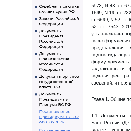
5973; N 48, ст. 672
Судебная практика
высших судов РФ
1649; N 19, ст. 232
Законы Российской
ст. 6699; N 52, ст. 
Федерации
52, ст. 7543; 201
Документы
устанавливает по
Президента
переоформлени
Российской
Федерации
представления 
Документы
подтверждающего
Правительства
форму документа
Российской
задолженности, 
Федерации
ведения реестра
Документы органов
государственной
сведений, и поряд
власти РФ
Документы
Президиума и
Глава 1. Общие п
Пленума ВС РФ
Постановление
1.1. Документы, 
Президиума ВС РФ
от 01.07.2026
Банк России (Де
(далее - уполном
Постановление