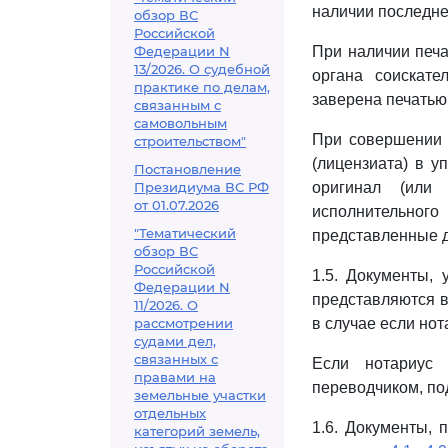
наличии последне
обзор ВС
Российской
Федерации N
При наличии печа
13/2026. О судебной
органа соискате
практике по делам,
заверена печатью
связанным с
самовольным
При совершении 
строительством"
(лицензиата) в у
Постановление
Президиума ВС РФ
оригинал (или
от 01.07.2026
исполнительного
"Тематический
представленные 
обзор ВС
Российской
1.5. Документы,
Федерации N
представляются в
11/2026. О
рассмотрении
в случае если но
судами дел,
связанных с
Если нотариус
правами на
переводчиком, по
земельные участки
отдельных
1.6. Документы, 
категорий земель,