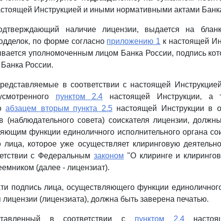
стоящей Инструкцией и иными нормативными актами Банка
подтверждающий наличие лицензии, выдается на блан
одделок, по форме согласно
приложению 1
к настоящей Ин
вается уполномоченным лицом Банка России, подпись кот
 Банка России.
представляемые в соответствии с настоящей Инструкцие
дусмотренного
пунктом 2.4
настоящей Инструкции, а т
го
абзацем вторым пункта 2.5
настоящей Инструкции в о
в (наблюдательного совета) соискателя лицензии, долж
яющим функции единоличного исполнительного органа со
 лица, которое уже осуществляет клиринговую деятельн
ветствии с Федеральным
законом
"О клиринге и клирингов
емником (далее - лицензиат).
ти подпись лица, осуществляющего функции единоличног
 лицензии (лицензиата), должна быть заверена печатью.
дставленный в соответствии с
пунктом 2.4
настоящ