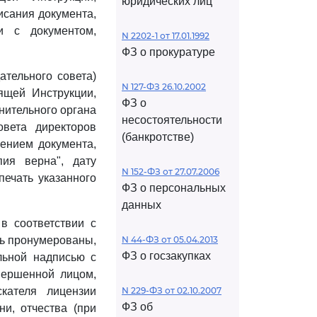
юридических лиц
исания документа,
и с документом,
N 2202-1 от 17.01.1992
ФЗ о прокуратуре
ательного совета)
N 127-ФЗ 26.10.2002
ящей Инструкции,
ФЗ о
нительного органа
несостоятельности
вета директоров
(банкротстве)
жением документа,
ия верна", дату
N 152-ФЗ от 27.07.2006
печать указанного
ФЗ о персональных
данных
 в соответствии с
ть пронумерованы,
N 44-ФЗ от 05.04.2013
ФЗ о госзакупках
льной надписью с
вершенной лицом,
кателя лицензии
N 229-ФЗ от 02.10.2007
ФЗ об
и, отчества (при