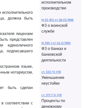
исполнительном
производстве
о исполнительного
ица, должна быть
N 53-ФЗ от 28.03.1998
ФЗ о воинской
службе
скателя лицензии
 быть представлен
N 395-1 от 02.12.1990
и единоличного
ФЗ о банках и
ца, подписавшего
банковской
деятельности
остранном языке,
енным нотариусом,
ст. 333 ГК РФ
Уменьшение
неустойки
ет быть сделан
ст. 317.1 ГК РФ
Проценты по
 в соответствии с
денежному