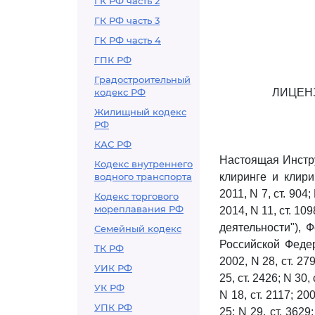
ГК РФ часть 2
ГК РФ часть 3
ГК РФ часть 4
ГПК РФ
Градостроительный
кодекс РФ
ЛИЦЕН
Жилищный кодекс
РФ
КАС РФ
Настоящая Инстр
Кодекс внутреннего
водного транспорта
клиринге и клири
2011, N 7, ст. 904;
Кодекс торгового
мореплавания РФ
2014, N 11, ст. 10
деятельности"), 
Семейный кодекс
Российской Федер
ТК РФ
2002, N 28, ст. 279
УИК РФ
25, ст. 2426; N 30, 
УК РФ
N 18, ст. 2117; 200
УПК РФ
25; N 29, ст. 3629;