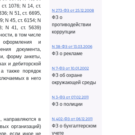
 ст. 1076; N 14, ст.
N 273-ФЗ от 25.12.2008
336; N 51, ст. 6695,
ФЗ о
19; N 45, ст. 6154; N
противодействии
8; N 41, ст. 5639)
коррупции
ости, в том числе
, оформления и
N 38-ФЗ от 13.03.2006
ения документа,
ФЗ о рекламе
и, форму анкеты,
ах и дебиторской
N 7-ФЗ от 10.01.2002
 а также порядок
ФЗ об охране
ключаемых в него
окружающей среды
N 3-ФЗ от 07.02.2011
ФЗ о полиции
й, направляются в
N 402-ФЗ от 06.12.2011
ФЗ о бухгалтерском
вых организаций)
учете
еле, если иное не