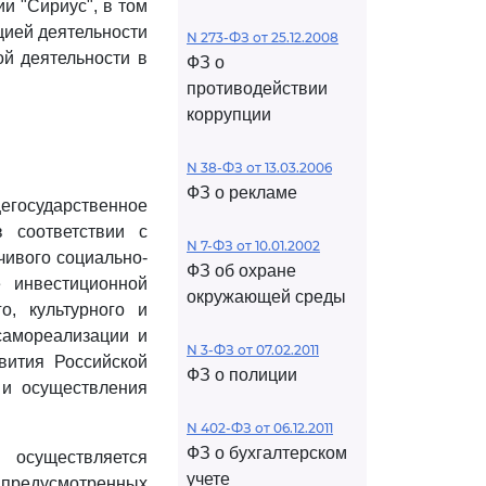
и "Сириус", в том
цией деятельности
N 273-ФЗ от 25.12.2008
ой деятельности в
ФЗ о
противодействии
коррупции
N 38-ФЗ от 13.03.2006
ФЗ о рекламе
осударственное
в соответствии с
N 7-ФЗ от 10.01.2002
чивого социально-
ФЗ об охране
е инвестиционной
окружающей среды
о, культурного и
самореализации и
N 3-ФЗ от 07.02.2011
звития Российской
ФЗ о полиции
 и осуществления
N 402-ФЗ от 06.12.2011
ФЗ о бухгалтерском
осуществляется
учете
 предусмотренных