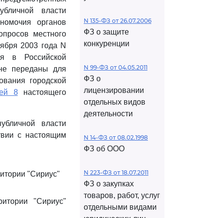
убличной власти
N 135-ФЗ от 26.07.2006
номочия органов
ФЗ о защите
опросов местного
конкуренции
тября 2003 года N
ия в Российской
N 99-ФЗ от 04.05.2011
 не переданы для
ФЗ о
ования городской
лицензировании
ьей 8
настоящего
отдельных видов
деятельности
убличной власти
твии с настоящим
N 14-ФЗ от 08.02.1998
ФЗ об ООО
N 223-ФЗ от 18.07.2011
итории "Сириус"
ФЗ о закупках
товаров, работ, услуг
итории "Сириус"
отдельными видами