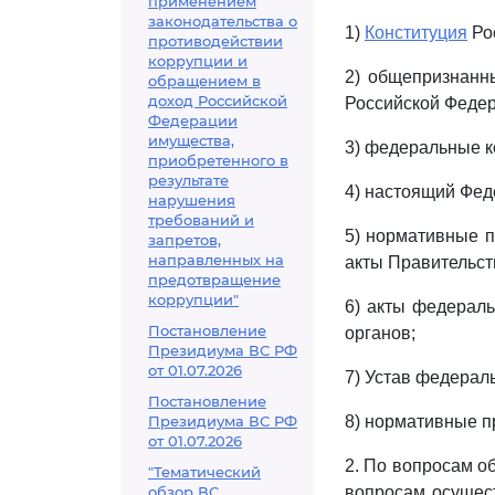
применением
законодательства о
1)
Конституция
Ро
противодействии
коррупции и
2) общепризнанн
обращением в
доход Российской
Российской Федер
Федерации
имущества,
3) федеральные к
приобретенного в
результате
4) настоящий Фед
нарушения
требований и
5) нормативные 
запретов,
направленных на
акты Правительст
предотвращение
коррупции"
6) акты федерал
Постановление
органов;
Президиума ВС РФ
от 01.07.2026
7) Устав федерал
Постановление
Президиума ВС РФ
8) нормативные п
от 01.07.2026
2. По вопросам о
"Тематический
обзор ВС
вопросам осущест