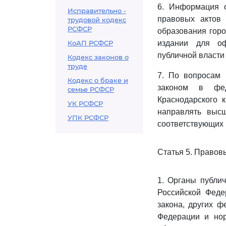
6. Информация 
Исправительно -
правовых актов 
трудовой кодекс
РСФСР
образования горо
КоАП РСФСР
издании для оф
публичной власти
Кодекс законов о
труде
7. По вопросам 
Кодекс о браке и
законом в фед
семье РСФСР
Краснодарского 
УК РСФСР
направлять выс
УПК РСФСР
соответствующих 
Статья 5. Правов
1. Органы публи
Российской Феде
закона, других 
Федерации и нор