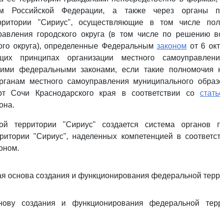
вом Российской Федерации, а также через органы п
рритории "Сириус", осуществляющие в том числе пол
равления городского округа (в том числе по решению в
кого округа), определенные Федеральным
законом
от 6 ок
их принципах организации местного самоуправлен
гими федеральными законами, если такие полномочия
рганам местного самоуправления муниципального образ
орт Сочи Краснодарского края в соответствии со
стат
она.
ой территории "Сириус" создается система органов п
ритории "Сириус", наделенных компетенцией в соответс
оном.
ая основа создания и функционирования федеральной терр
нову создания и функционирования федеральной терр