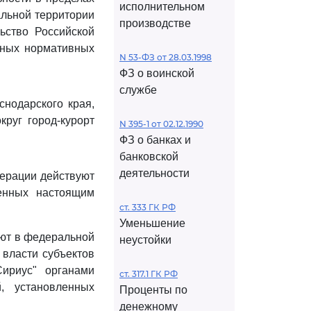
исполнительном
альной территории
производстве
ьство Российской
иных нормативных
N 53-ФЗ от 28.03.1998
ФЗ о воинской
службе
снодарского края,
руг город-курорт
N 395-1 от 02.12.1990
ФЗ о банках и
банковской
деятельности
ерации действуют
ленных настоящим
ст. 333 ГК РФ
Уменьшение
уют в федеральной
неустойки
 власти субъектов
ириус" органами
ст. 317.1 ГК РФ
й, установленных
Проценты по
денежному