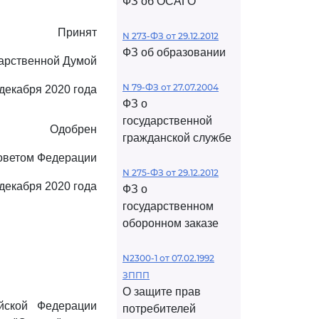
ФЗ об ОСАГО
Принят
N 273-ФЗ от 29.12.2012
ФЗ об образовании
арственной Думой
N 79-ФЗ от 27.07.2004
 декабря 2020 года
ФЗ о
государственной
Одобрен
гражданской службе
оветом Федерации
N 275-ФЗ от 29.12.2012
декабря 2020 года
ФЗ о
государственном
оборонном заказе
N2300-1 от 07.02.1992
ЗППП
О защите прав
ской Федерации
потребителей