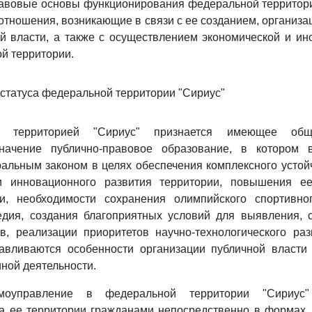
авовые основы функционирования федеральной территори
 отношения, возникающие в связи с ее созданием, организа
й власти, а также с осуществлением экономической и ин
ой территории.
 статуса федеральной территории "Сириус"
й территорией "Сириус" признается имеющее общег
значение публично-правовое образование, в котором 
льным законом в целях обеспечения комплексного устой
и инновационного развития территории, повышения е
ти, необходимости сохранения олимпийского спортивног
едия, создания благоприятных условий для выявления, 
в, реализации приоритетов научно-технологического ра
авливаются особенности организации публичной власти
иной деятельности.
моуправление в федеральной территории "Сириус" 
 ее территории гражданами непосредственно в формах,