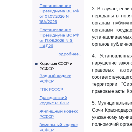
Постановление
3. В случае, есл
Президиума ВС РФ
переданы в поря
от 01.07.2026 N
18А/2026
органам публичн
Постановление
органами государ
Президиума ВС РФ
устанавливаемы
от 17.06.2026 N 5-
органов публично
НАД26
Подробнее...
4. Установленна
нарушение закон
Кодексы СССР и
РСФСР
правовых акто
Водный кодекс
соответствующе
РСФСР
территории "Си
ГПК РСФСР
правовые акты Кр
Гражданский
кодекс РСФСР
5. Муниципальные
Сочи Краснодарск
Жилищный кодекс
РСФСР
указанному муни
полномочий орган
Земельный кодекс
РСФСР