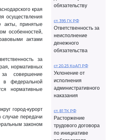
обязательству
аснодарского края
ля осуществления
ст. 395 ГК РФ
е акты, принятые
Ответственность за
том особенностей,
неисполнение
равовыми актами
денежного
обязательства
ветственность за
ст 20.25 КоАП РФ
рая, нормативных
Уклонение от
 за совершение
исполнения
и в федеральной
административного
тся нормативные
наказания
круг город-курорт
ст. 81 ТК РФ
в случае передачи
Расторжение
еральным законом
трудового договора
по инициативе