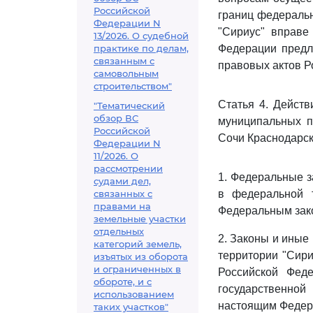
Российской
границ федеральн
Федерации N
"Сириус" вправе
13/2026. О судебной
практике по делам,
Федерации предл
связанным с
правовых актов Р
самовольным
строительством"
Статья 4. Действ
"Тематический
обзор ВС
муниципальных п
Российской
Сочи Краснодарск
Федерации N
11/2026. О
рассмотрении
1. Федеральные 
судами дел,
связанных с
в федеральной т
правами на
Федеральным зак
земельные участки
отдельных
2. Законы и иные
категорий земель,
территории "Сири
изъятых из оборота
и ограниченных в
Российской Фед
обороте, и с
государственной
использованием
настоящим Федер
таких участков"