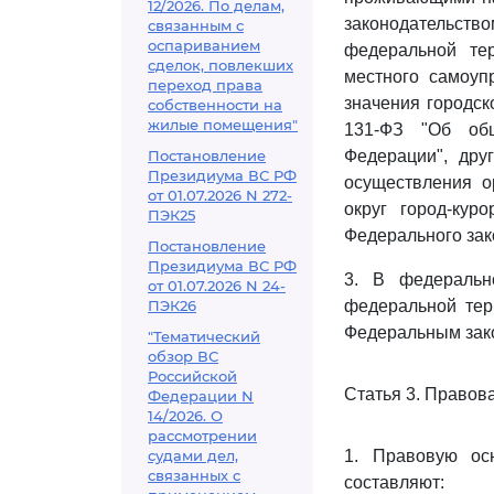
12/2026. По делам,
законодательст
связанным с
оспариванием
федеральной те
сделок, повлекших
местного самоуп
переход права
значения городс
собственности на
жилые помещения"
131-ФЗ "Об общ
Постановление
Федерации", дру
Президиума ВС РФ
осуществления о
от 01.07.2026 N 272-
округ город-кур
ПЭК25
Федерального зак
Постановление
Президиума ВС РФ
3. В федеральн
от 01.07.2026 N 24-
ПЭК26
федеральной тер
Федеральным зак
"Тематический
обзор ВС
Российской
Статья 3. Правов
Федерации N
14/2026. О
рассмотрении
судами дел,
1. Правовую ос
связанных с
составляют: