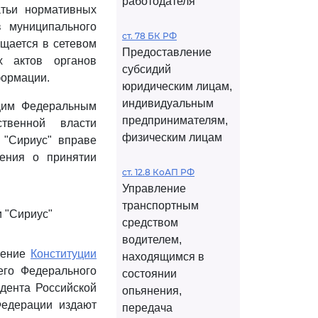
работодателя
тьи нормативных
в муниципального
ст. 78 БК РФ
ещается в сетевом
Предоставление
х актов органов
субсидий
формации.
юридическим лицам,
индивидуальным
ящим Федеральным
предпринимателям,
твенной власти
физическим лицам
 "Сириус" вправе
ения о принятии
ст. 12.8 КоАП РФ
Управление
транспортным
 "Сириус"
средством
водителем,
нение
Конституции
находящимся в
его Федерального
состоянии
дента Российской
опьянения,
Федерации издают
передача