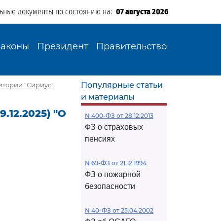
льные документы по состоянию на:
07 августа 2026
Законы
Президент
Правительство
Популярные статьи
ритории "Сириус"
и материалы
.12.2025) "О
N 400-ФЗ от 28.12.2013
ФЗ о страховых
пенсиях
N 69-ФЗ от 21.12.1994
ФЗ о пожарной
безопасности
N 40-ФЗ от 25.04.2002