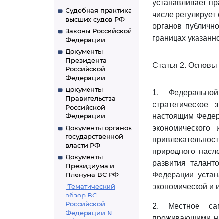
устанавливает пр
Судебная практика
числе регулирует
высших судов РФ
органов публично
Законы Российской
границах указанн
Федерации
Документы
Президента
Статья 2. Основы
Российской
Федерации
Документы
1. Федерально
Правительства
стратегическое 
Российской
Федерации
настоящим Федера
Документы органов
экономического 
государственной
привлекательнос
власти РФ
природного насл
Документы
развития таланто
Президиума и
Пленума ВС РФ
Федерации устан
"Тематический
экономической и 
обзор ВС
Российской
2. Местное са
Федерации N
проживающими на