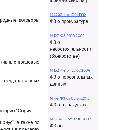
юридических лиц
N 2202-1 от 17.01.1992
ародные договоры
ФЗ о прокуратуре
N 127-ФЗ 26.10.2002
ФЗ о
несостоятельности
(банкротстве)
ативные правовые
N 152-ФЗ от 27.07.2006
ФЗ о персональных
 государственных
данных
N 44-ФЗ от 05.04.2013
ФЗ о госзакупках
итории "Сириус".
N 229-ФЗ от 02.10.2007
риус", а также по
ФЗ об
ьности в пределах