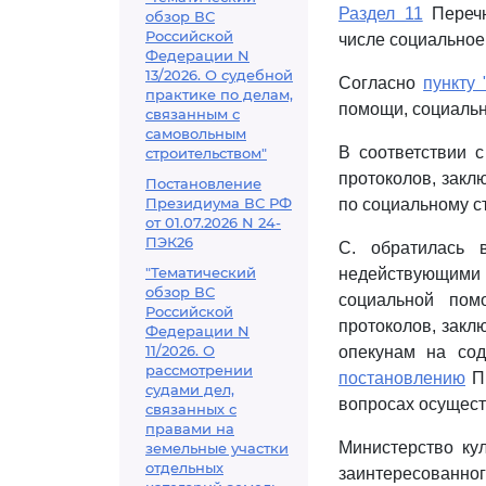
Раздел 11
Перечн
обзор ВС
Российской
числе социальное
Федерации N
13/2026. О судебной
Согласно
пункту 
практике по делам,
помощи, социально
связанным с
самовольным
В соответствии 
строительством"
протоколов, закл
Постановление
Президиума ВС РФ
по социальному с
от 01.07.2026 N 24-
ПЭК26
С. обратилась 
"Тематический
недействующим
обзор ВС
социальной пом
Российской
протоколов, закл
Федерации N
11/2026. О
опекунам на сод
рассмотрении
постановлению
Пр
судами дел,
вопросах осущест
связанных с
правами на
Министерство ку
земельные участки
отдельных
заинтересованно