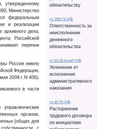
, утвержденному
обязательству
590, Министерство
тся федеральным
ст. 395 ГК РФ
ке и реализации
Ответственность за
е архивного дела,
неисполнение
ента Российской
денежного
инимает перечни
обязательства
ст 20.25 КоАП РФ
уры России имело
Уклонение от
ийской Федерации,
исполнения
я 2008 г. N 406).
административного
наказания
иваемого в части
ст. 81 ТК РФ
 управленческие
Расторжение
твенных органов,
трудового договора
типных (общих для
по инициативе
собственности, с