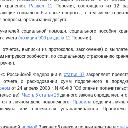
ов хранения.
Раздел 11
Перечня, состоящего из 12 раз
жающие социально-бытовые вопросы, в том числе социаль
вопросы, организацию досуга.
учателей социальной помощи, социального пособия хран
 с учета (
позиция 900 раздела 11
Перечня).
 отчетов, выписки из протоколов, заключения) о выплате
ам нетрудоспособности, по социальному страхованию хранят
речня).
екс Российской Федерации в
статье 37
закрепляет предст
м отчета о расходовании сумм подопечного в порядке
коном
от 24 апреля 2008 г. N 48-ФЗ "Об опеке и попечительст
тельстве).
Часть 5 статьи 25
данного закона определяет, что
тся в личном деле подопечного.
Правила
ведения личных
пекуна или попечителя устанавливаются Правительс
 указанной
нормой
Закона об опеке и попечительстве и
стат