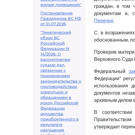
жилые помещения"
граждан, в том 
Постановление
документам и, 
Президиума ВС РФ
Перечня
.
от 01.07.2026
"Тематический
С. в возражениях
обзор ВС
обоснованным, по
Российской
Федерации N
Проверив матери
14/2026. О
Верховного Суда 
рассмотрении
судами дел,
связанных с
Федеральный
за
применением
Федерации" регул
законодательства о
использования 
противодействии
коррупции и
документов неза
обращением в
архивным делом в
доход Российской
Федерации
В соответстви
имущества,
приобретенного в
Правительством
результате
утверждает переч
нарушения