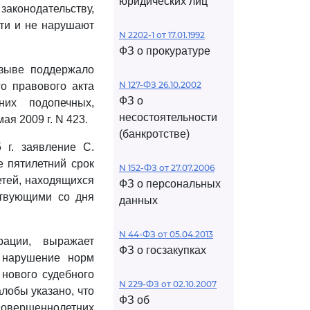
юридических лиц
аконодательству,
ти и не нарушают
N 2202-1 от 17.01.1992
ФЗ о прокуратуре
тзыве поддержало
N 127-ФЗ 26.10.2002
о правового акта
ФЗ о
их подопечных,
несостоятельности
я 2009 г. N 423.
(банкротстве)
г. заявление С.
 пятилетний срок
N 152-ФЗ от 27.07.2006
етей, находящихся
ФЗ о персональных
ствующими со дня
данных
N 44-ФЗ от 05.04.2013
рации, выражает
ФЗ о госзакупках
 нарушение норм
 нового судебного
N 229-ФЗ от 02.10.2007
лобы указано, что
ФЗ об
совершеннолетних