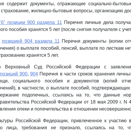
я содержит документы, отражающие социально-бытовы
 страхование, жилищно-бытовые вопросы, организацию дос
"б" позиции 900 раздела 11
Перечня личные дела получа
го пособия хранятся 5 лет (после снятия получателя с учет
с
позицией 904 раздела 11
Перечня документы (копии отч
ючения) о выплате пособий, пенсий, выплате по листкам не
трахованию хранятся 5 лет.
в Верховный Суд Российской Федерации с заявлен
и
позиций 900
,
904
Перечня в части сроков хранения личны
ощи, социального пособия и документов (копий отче
ючений), в частности, о выплате пособий, подтверждающи
ержание подопечных, ссылаясь на то, что данные но
авительства Российской Федерации от 18 мая 2009 г. N 
вления опеки и попечительства в отношении несовершенно
льтуры Российской Федерации, привлеченное к участию в
го лица, требования не признало, ссылаясь на то, 