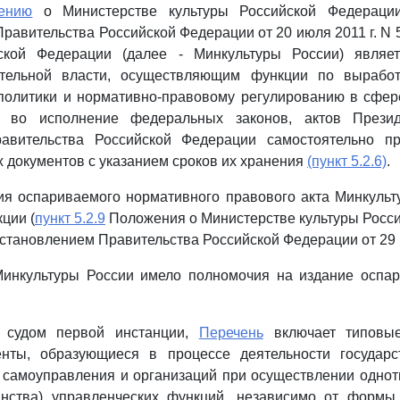
ению
о Министерстве культуры Российской Федерации
равительства Российской Федерации от 20 июля 2011 г. N 
йской Федерации (далее - Минкультуры России) являе
ительной власти, осуществляющим функции по выработ
политики и нормативно-правовому регулированию в сфер
 во исполнение федеральных законов, актов Презид
авительства Российской Федерации самостоятельно пр
 документов с указанием сроков их хранения
(пункт 5.2.6)
.
ия оспариваемого нормативного правового акта Минкульт
ции (
пункт 5.2.9
Положения о Министерстве культуры Росс
становлением Правительства Российской Федерации от 29 ма
Минкультуры России имело полномочия на издание оспар
о судом первой инстанции,
Перечень
включает типовые
нты, образующиеся в процессе деятельности государс
 самоуправления и организаций при осуществлении одно
нства) управленческих функций, независимо от формы 