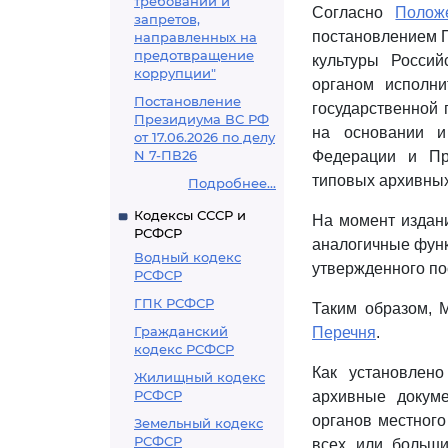
требований и
Согласно
Полож
запретов,
постановлением П
направленных на
предотвращение
культуры Росси
коррупции"
органом исполн
Постановление
государственной 
Президиума ВС РФ
на основании и
от 17.06.2026 по делу
N 7-ПВ26
Федерации и Пр
типовых архивных
Подробнее...
Кодексы СССР и
На момент издан
РСФСР
аналогичные функ
Водный кодекс
утвержденного по
РСФСР
ГПК РСФСР
Таким образом, 
Гражданский
Перечня
.
кодекс РСФСР
Как установлен
Жилищный кодекс
РСФСР
архивные докуме
органов местного
Земельный кодекс
РСФСР
всех или больши