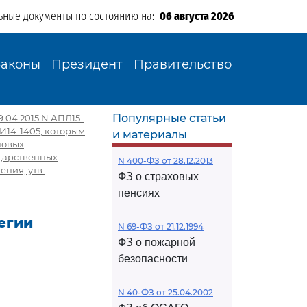
ьные документы по состоянию на:
06 августа 2026
Законы
Президент
Правительство
Популярные статьи
.04.2015 N АПЛ15-
И14-1405, которым
и материалы
повых
ударственных
N 400-ФЗ от 28.12.2013
ния, утв.
ФЗ о страховых
пенсиях
егии
N 69-ФЗ от 21.12.1994
ФЗ о пожарной
безопасности
N 40-ФЗ от 25.04.2002