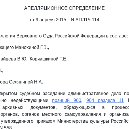
АПЕЛЛЯЦИОННОЕ ОПРЕДЕЛЕНИЕ
от 9 апреля 2015 г. N АПЛ15-114
ллегия Верховного Суда Российской Федерации в составе:
ющего Манохиной Г.В.,
айцева В.Ю., Корчашкиной Т.Е.,
.,
рора Селяниной Н.А.
ткрытом судебном заседании административное дело п
ично недействующими
позиций 900
,
904 раздела 11
П
х архивных документов, образующихся в процесс
 органов, органов местного самоуправления и организа
 утвержденного приказом Министерства культуры Россий
 N 558,