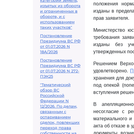
категорий земель,
положения норма
изъятых из оборота
изданы в предел
и ограниченных в
обороте, и с
прав заявителя.
использованием
таких участков"
Министерство юс
Постановление
требования заяв
Президиума ВС РФ
изданы без у
от 01.07.2026 N
утвержденных пос
18А/2026
Постановление
Решением Верхо
Президиума ВС РФ
удовлетворено.
П
от 01.07.2026 N 272-
ПЭК25
хранения для док
"Тематический
под опекой (поп
обзор ВС
вступления решен
Российской
Федерации N
В апелляционно
12/2026. По делам,
несогласие с р
связанным с
оспариванием
материального и 
сделок, повлекших
акта об отказе в
переход права
документы, возн
собственности на