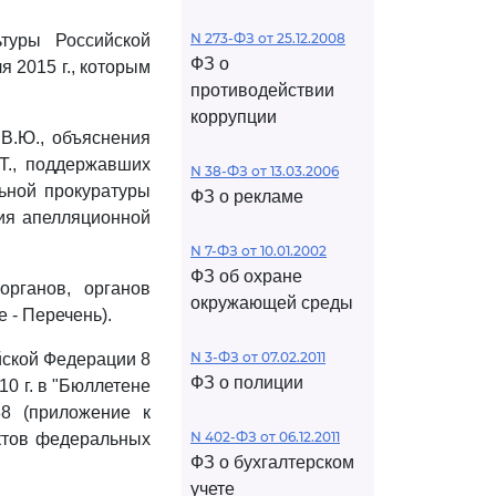
N 273-ФЗ от 25.12.2008
туры Российской
ФЗ о
 2015 г., которым
противодействии
коррупции
В.Ю., объяснения
 Т., поддержавших
N 38-ФЗ от 13.03.2006
ьной прокуратуры
ФЗ о рекламе
ия апелляционной
N 7-ФЗ от 10.01.2002
ФЗ об охране
органов, органов
окружающей среды
 - Перечень).
N 3-ФЗ от 07.02.2011
йской Федерации 8
ФЗ о полиции
10 г. в "Бюллетене
38 (приложение к
N 402-ФЗ от 06.12.2011
актов федеральных
ФЗ о бухгалтерском
учете