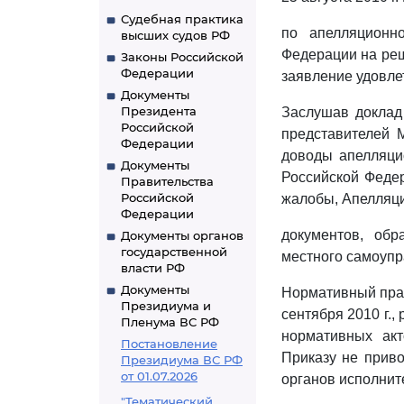
Судебная практика
по апелляционн
высших судов РФ
Федерации на реш
Законы Российской
Федерации
заявление удовле
Документы
Президента
Заслушав доклад
Российской
представителей М
Федерации
доводы апелляци
Документы
Российской Феде
Правительства
Российской
жалобы, Апелляци
Федерации
документов, обр
Документы органов
государственной
местного самоупра
власти РФ
Документы
Нормативный пр
Президиума и
сентября 2010 г.,
Пленума ВС РФ
нормативных акт
Постановление
Приказу не приво
Президиума ВС РФ
от 01.07.2026
органов исполните
"Тематический