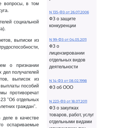
е вопросы, в том
уга.
N 135-ФЗ от 26.07.2006
ФЗ о защите
телей социальной
конкуренции
а).
N 99-ФЗ от 04.05.2011
етов, выписки из
ФЗ о
трудоспособности,
лицензировании
отдельных видов
ием о признании
деятельности
х дел получателей
тов, выписок из
N 14-ФЗ от 08.02.1998
х выплаты пособий
ФЗ об ООО
рмы противоречат
423 "Об отдельных
N 223-ФЗ от 18.07.2011
летних граждан".
ФЗ о закупках
товаров, работ, услуг
 деле в качестве
отдельными видами
что оспариваемые