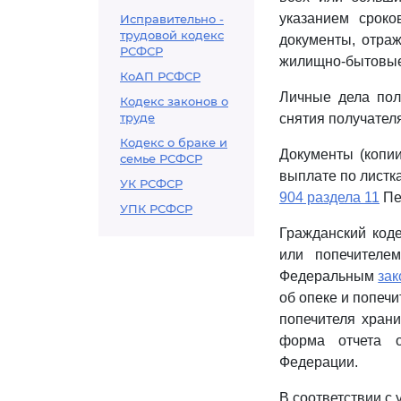
указанием срок
Исправительно -
трудовой кодекс
документы, отра
РСФСР
жилищно-бытовые 
КоАП РСФСР
Личные дела пол
Кодекс законов о
труде
снятия получателя
Кодекс о браке и
Документы (копии
семье РСФСР
выплате по листк
УК РСФСР
904 раздела 11
Пе
УПК РСФСР
Гражданский код
или попечителе
Федеральным
за
об опеке и попечи
попечителя храни
форма отчета о
Федерации.
В соответствии с