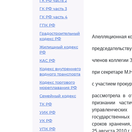
ГК РФ часть 2
ГК РФ часть 3
ГК РФ часть 4
ГПК РФ
Градостроительный
Апелляционная ко
кодекс РФ
Жилищный кодекс
председательству
РФ
членов коллегии З
КАС РФ
Кодекс внутреннего
при секретаре М.Н
водного транспорта
Кодекс торгового
с участием проку
мореплавания РФ
рассмотрела в о
Семейный кодекс
признании част
ТК РФ
управленчески
УИК РФ
государственных
УК РФ
сроков хранения,
УПК РФ
25 августа 2010 г.