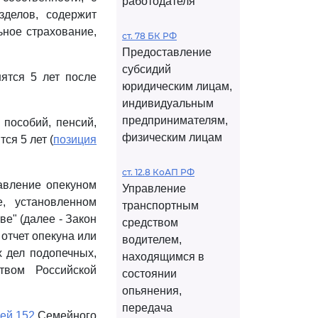
работодателя
делов, содержит
ное страхование,
ст. 78 БК РФ
Предоставление
субсидий
ятся 5 лет после
юридическим лицам,
индивидуальным
предпринимателям,
 пособий, пенсий,
физическим лицам
ся 5 лет (
позиция
ст. 12.8 КоАП РФ
авление опекуном
Управление
, установленном
транспортным
ве" (далее - Закон
средством
 отчет опекуна или
водителем,
 дел подопечных,
находящимся в
твом Российской
состоянии
опьянения,
передача
ьей 152
Семейного