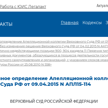
Актуал
Работа с ЮИС Легалакт
Главная
Кодексы
АКТЫ
И
пределение Апелляционной коллегии Верховного Суда РФ от 09
 без изменения решения Верховного Суда РФ от 04.02.2015 N АКП
тично недействующими позиции 900, 904 раздела 11 Перечня ти
хивных документов, образующихся в процессе деятельности гос
естного самоуправления и организаций, с указанием сроков хране
ры России от 25.08.2010 N 558>
ное определение Апелляционной колл
Суда РФ от 09.04.2015 N АПЛ15-114
ВЕРХОВНЫЙ СУД РОССИЙСКОЙ ФЕДЕРАЦИИ