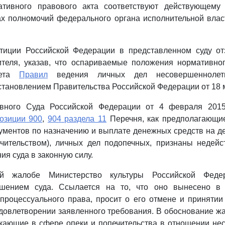
тивного правового акта соответствуют действующему з
ах полномочий федерального органа исполнительной влас
тиции Российской Федерации в представленном суду о
ителя, указав, что оспариваемые положения нормативног
чета
Правил
ведения личных дел несовершеннолетн
тановлением Правительства Российской Федерации от 18 ма
вного Суда Российской Федерации от 4 февраля 2015 
озиции 900
,
904 раздела 11
Перечня, как предполагающие
ументов по назначению и выплате денежных средств на д
ечительством), личных дел подопечных, признаны недей
ия суда в законную силу.
й жалобе Министерство культуры Российской Феде
ешением суда. Ссылается на то, что оно вынесено в
процессуального права, просит о его отмене и принятии
 удовлетворении заявленного требования. В обоснование жа
икающие в сфере опеки и попечительства в отношении не