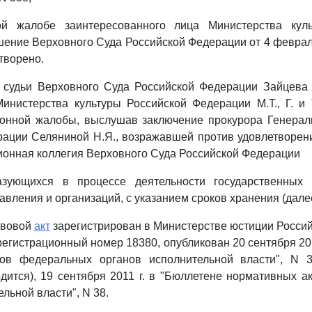
ой жалобе заинтересованного лица Министерства куль
ение Верховного Суда Российской Федерации от 4 февраля
творено.
 судьи Верховного Суда Российской Федерации Зайцева 
инистерства культуры Российской Федерации М.Т., Г. и
онной жалобы, выслушав заключение прокурора Генерал
рации Селяниной Н.Я., возражавшей против удовлетворен
онная коллегия Верховного Суда Российской Федерации
азующихся в процессе деятельности государственных 
вления и организаций, с указанием сроков хранения (далее
авовой
акт
зарегистрирован в Министерстве юстиции Росси
 регистрационный номер 18380, опубликован 20 сентября 20
ов федеральных органов исполнительной власти", N 
дится), 19 сентября 2011 г. в "Бюллетене нормативных 
льной власти", N 38.