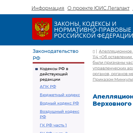
Информация
О проекте ЮИС Легалакт
ЗАКОНЫ, КОДЕКСЫ И
НОРМАТИВНО-ПРАВОВЫЕ 
РОССИЙСКОЙ ФЕДЕРАЦИ
Законодательство
|
Апелляционное о
114 <Об оставлении
РФ
были признаны час
управленческих ар
Кодексы РФ в
органов, органов м
действующей
редакции
Приказом Минкульту
АПК РФ
Бюджетный кодекс
Апелляцион
Верховного 
Водный кодекс РФ
Воздушный кодекс
РФ
ГК РФ часть 1