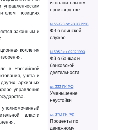
исполнительном
м управленческим
производстве
ителем позициях
N 53-ФЗ от 28.03.1998
ФЗ о воинской
ляется законным и
службе
.
ционная коллегия
N 395-1 от 02.12.1990
етворения.
ФЗ о банках и
банковской
ле в Российской
деятельности
ктования, учета и
других архивных
ст. 333 ГК РФ
сфере управления
Уменьшение
осударства.
неустойки
уполномоченный
ст. 317.1 ГК РФ
ительной власти
Проценты по
анения.
денежному