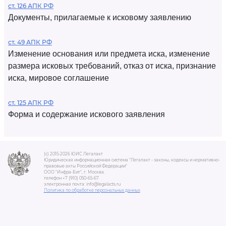
ст. 126 АПК РФ
Документы, прилагаемые к исковому заявлению
ст. 49 АПК РФ
Изменение основания или предмета иска, изменение
размера исковых требований, отказ от иска, признание
иска, мировое соглашение
ст. 125 АПК РФ
Форма и содержание искового заявления
(c) 2015-2026 ЮИС Легалакт
Юридическая информационная система "Легалакт - законы, кодексы и нормативно-
правовые акты Российской Федерации"
ООО "Инфра-Бит", г. Москва.
телефон +7 (910) 050-65-67
электронная почта: info@legalacts.ru
Политика по обработке персональных данных