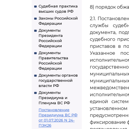
Судебная практика
8) порядок обж
высших судов РФ
Законы Российской
2.1. Постановл
Федерации
службы судеб
Документы
документа, по
Президента
судебного при
Российской
Федерации
приставов в п
Документы
Указанное по
Правительства
исполнительн
Российской
государственн
Федерации
муниципальных
Документы органов
государственной
муниципальн
власти РФ
межведомстве
Документы
исполнительно
Президиума и
единой систем
Пленума ВС РФ
установленном
Постановление
Президиума ВС РФ
предусмотренн
от 01.07.2026 N 24-
фиксирование ф
ПЭК26