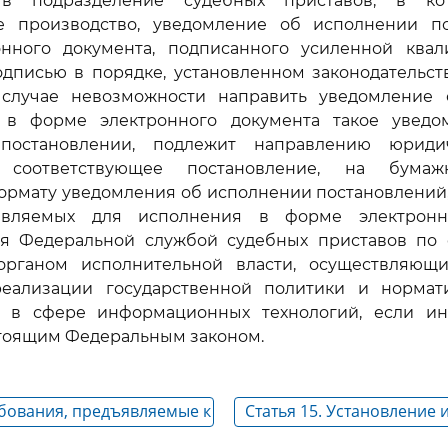
 в подразделение судебных приставов, в ко
е производство, уведомление об исполнении п
нного документа, подписанного усиленной ква
одписью в порядке, установленном законодательст
случае невозможности направить уведомление
 в форме электронного документа такое уведо
постановлении, подлежит направлению юриди
соответствующее постановление, на бумаж
ормату уведомления об исполнении постановлений
авляемых для исполнения в форме электронно
ся Федеральной службой судебных приставов по 
органом исполнительной власти, осуществляющ
еализации государственной политики и нормат
 в сфере информационных технологий, если и
стоящим Федеральным законом.
ебования, предъявляемые к
Статья 15. Установление 
ым документам
сроков в исполнительно