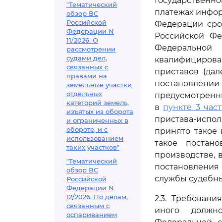
Государственн
"Тематический
платежах инфор
обзор ВС
Российской
Федерации сро
Федерации N
Российской Фе
11/2026. О
Федеральной
рассмотрении
судами дел,
квалифициров
связанных с
приставов (да
правами на
постановлении
земельные участки
отдельных
предусмотрен
категорий земель,
в
пункте 3 част
изъятых из оборота
пристава-испо
и ограниченных в
обороте, и с
принято такое 
использованием
такое постан
таких участков"
производстве,
"Тематический
постановления
обзор ВС
службы судебны
Российской
Федерации N
12/2026. По делам,
2.3. Требован
связанным с
иного должно
оспариванием