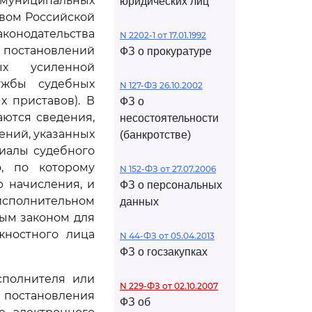
 муниципальных
юридических лиц
твом Российской
конодательства
N 2202-1 от 17.01.1992
 постановлений
ФЗ о прокуратуре
ых усиленной
ужбы судебных
N 127-ФЗ 26.10.2002
 приставов). В
ФЗ о
ются сведения,
несостоятельности
ений, указанных
(банкротстве)
иалы судебного
о, по которому
N 152-ФЗ от 27.07.2006
р начисления, и
ФЗ о персональных
сполнительном
данных
ым законом для
жностного лица
N 44-ФЗ от 05.04.2013
ФЗ о госзакупках
сполнителя или
N 229-ФЗ от 02.10.2007
постановления
ФЗ об