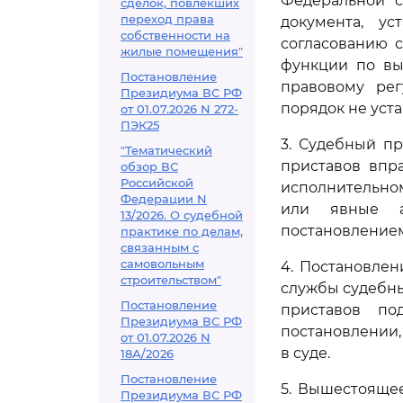
Федеральной с
сделок, повлекших
переход права
документа, у
собственности на
согласованию 
жилые помещения"
функции по вы
Постановление
правовому ре
Президиума ВС РФ
порядок не уст
от 01.07.2026 N 272-
ПЭК25
3. Судебный п
"Тематический
приставов впр
обзор ВС
Российской
исполнительном
Федерации N
или явные а
13/2026. О судебной
постановлением
практике по делам,
связанным с
самовольным
4. Постановлен
строительством"
службы судебны
Постановление
приставов по
Президиума ВС РФ
постановлении,
от 01.07.2026 N
в суде.
18А/2026
Постановление
5. Вышестояще
Президиума ВС РФ