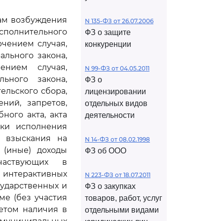
ам возбуждения
N 135-ФЗ от 26.07.2006
полнительного
ФЗ о защите
ючением случая,
конкуренции
льного закона,
ением случая,
N 99-ФЗ от 04.05.2011
ьного закона,
ФЗ о
ельского сбора,
лицензировании
ний, запретов,
отдельных видов
ного акта, акта
деятельности
чки исполнения
ы взыскания на
N 14-ФЗ от 08.02.1998
 (иные) доходы
ФЗ об ООО
частвующих в
 интерактивных
N 223-ФЗ от 18.07.2011
сударственных и
ФЗ о закупках
ме (без участия
товаров, работ, услуг
етом наличия в
отдельными видами