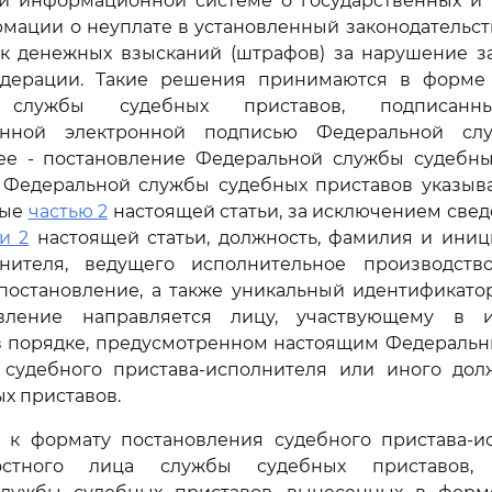
ой информационной системе о государственных и
мации о неуплате в установленный законодательс
к денежных взысканий (штрафов) за нарушение за
дерации. Такие решения принимаются в форме
 службы судебных приставов, подписанн
анной электронной подписью Федеральной сл
лее - постановление Федеральной службы судебных
 Федеральной службы судебных приставов указыва
ные
частью 2
настоящей статьи, за исключением свед
и 2
настоящей статьи, должность, фамилия и иниц
лнителя, ведущего исполнительное производств
постановление, а также уникальный идентификато
овление направляется лицу, участвующему в и
 в порядке, предусмотренном настоящим Федеральн
 судебного пристава-исполнителя или иного дол
х приставов.
ия к формату постановления судебного пристава-и
стного лица службы судебных приставов, 