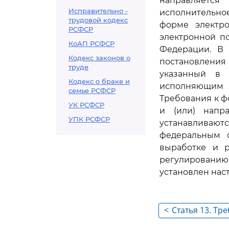
направляется
Исправительно -
исполнительно
трудовой кодекс
форме электро
РСФСР
электронной п
КоАП РСФСР
Федерации. В 
Кодекс законов о
постановления
труде
указанный в 
Кодекс о браке и
исполняющим 
семье РСФСР
Требования к ф
УК РСФСР
и (или) напр
УПК РСФСР
устанавливают
федеральным 
выработке и р
регулированию
установлен на
<
Статья 13. Тр
исполнительн