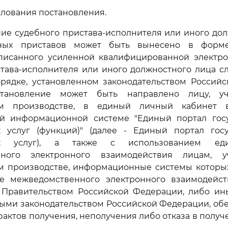
алования постановления.
ение судебного пристава-исполнителя или иного до
ных приставов может быть вынесено в форме
дписанного усиленной квалифицированной электр
става-исполнителя или иного должностного лица с
орядке, установленном законодательством Российс
становление может быть направлено лицу, у
ом производстве, в единый личный кабинет 
ой информационной системе "Единый портал гос
 услуг (функций)" (далее - Единый портал гос
ых услуг), а также с использованием ед
нного электронного взаимодействия лицам, 
м производстве, информационные системы которы
е межведомственного электронного взаимодейст
 Правительством Российской Федерации, либо ин
ыми законодательством Российской Федерации, о
актов получения, неполучения либо отказа в получ