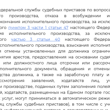
Федеральной службы судебных приставов по вопрос
ого производства, отказа в возбуждении ис
окончания исполнительного производства, за искл
ного
пунктом 3 части 1 статьи 47
настоящего Федера
ния исполнительного производства, за исключ
ного
частью 3 статьи 40
настоящего Федерал
полнительного производства, взыскания исполнит
и отмены установленных для должника ограниче
ятия арестов, предоставления на основании судеб
а или должностного лица отсрочки или рассро
полнительного документа, обращения и отмен
ства должника, а также на заработную плату и
ассмотрения заявлений, ходатайств лиц, у
м производстве, поданных путем заполнения полей
, ходатайств, размещенных на Едином портале го
услуг, могут приниматься в автоматическом режи
иц службы судебных приставов), в том числе с уч