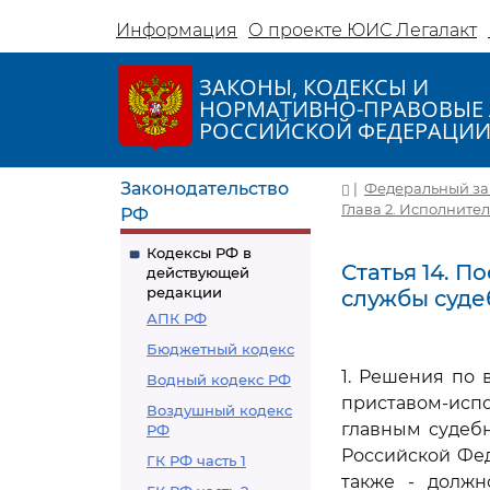
Информация
О проекте ЮИС Легалакт
ЗАКОНЫ, КОДЕКСЫ И
НОРМАТИВНО-ПРАВОВЫЕ 
РОССИЙСКОЙ ФЕДЕРАЦИ
Законодательство
|
Федеральный зако
Глава 2. Исполните
РФ
Кодексы РФ в
Статья 14. 
действующей
редакции
службы суде
АПК РФ
Бюджетный кодекс
1. Решения по
Водный кодекс РФ
приставом-исп
Воздушный кодекс
главным судеб
РФ
Российской Фе
ГК РФ часть 1
также - должн