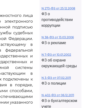
N 273-ФЗ от 25.12.2008
ФЗ о
лжностного лица
противодействии
 электронного
коррупции
онной подписью
лужбы судебных
N 38-ФЗ от 13.03.2006
кой Федерации.
ФЗ о рекламе
частвующему в
в федеральной
N 7-ФЗ от 10.01.2002
ударственных и
ФЗ об охране
ударственных и
окружающей среды
иной системы
участвующим в
N 3-ФЗ от 07.02.2011
х подключены к
ФЗ о полиции
вия в порядке,
ыми способами,
N 402-ФЗ от 06.12.2011
беспечивающими
ФЗ о бухгалтерском
ении указанного
учете