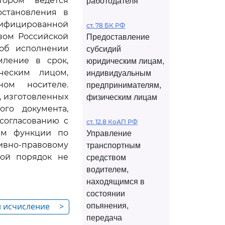
тором ведется
работодателя
остановления в
лифицированной
ст. 78 БК РФ
вом Российской
Предоставление
 об исполнении
субсидий
мление в срок,
юридическим лицам,
ческим лицом,
индивидуальным
ном носителе.
предпринимателям,
, изготовленных
физическим лицам
го документа,
согласованию с
ст. 12.8 КоАП РФ
им функции по
Управление
ивно-правовому
транспортным
ной порядок не
средством
водителем,
находящимся в
состоянии
и исчисление
>
опьянения,
передача
м