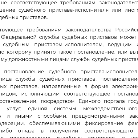
не соответствующее требованиям законодательс
ение судебного пристава-исполнителя или иног
дебных приставов.
ствующее требованиям законодательства Россий
 Федеральной службы судебных приставов может
 судебным приставом-исполнителем, ведущим и
 по которому принято такое постановление, или в
му должностными лицами службы судебных пристав
 постановление судебного пристава-исполните
лица службы судебных приставов, постановлен
ых приставов, направленные в форме электронн
ицом, исполняющим соответствующее постанов
остановлении, посредством Единого портала гос
х услуг, единой системы межведомственного
ия и иными способами, предусмотренными зако
едерации, обеспечивающими фиксирование факт
либо отказа в получении соответствующего п