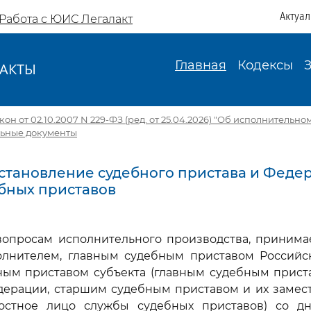
Актуа
Работа с ЮИС Легалакт
Главная
Кодексы
АКТЫ
И
н от 02.10.2007 N 229-ФЗ (ред. от 25.04.2026) "Об исполнительно
льные документы
Постановление судебного пристава и Феде
бных приставов
 вопросам исполнительного производства, приним
олнителем, главным судебным приставом Российс
ным приставом субъекта (главным судебным приста
дерации, старшим судебным приставом и их замест
остное лицо службы судебных приставов) со д