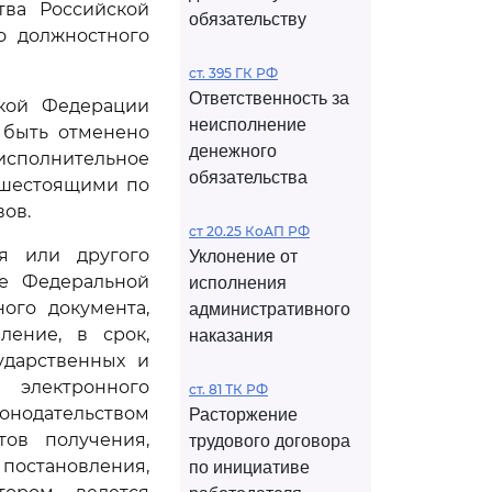
тва Российской
обязательству
о должностного
ст. 395 ГК РФ
Ответственность за
ской Федерации
неисполнение
 быть отменено
денежного
сполнительное
обязательства
ышестоящими по
ов.
ст 20.25 КоАП РФ
ля или другого
Уклонение от
ие Федеральной
исполнения
ого документа,
административного
ление, в срок,
наказания
ударственных и
 электронного
ст. 81 ТК РФ
нодательством
Расторжение
ов получения,
трудового договора
остановления,
по инициативе