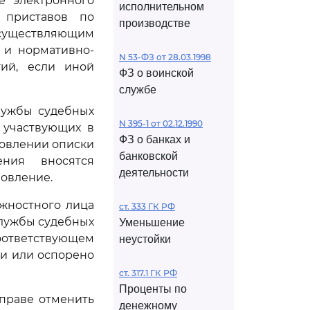
е электронного
исполнительном
 приставов по
производстве
осуществляющим
 и нормативно-
N 53-ФЗ от 28.03.1998
ий, если иной
ФЗ о воинской
службе
лужбы судебных
N 395-1 от 02.12.1990
 участвующих в
ФЗ о банках и
новлении описки
банковской
ния вносятся
деятельности
овление.
лжностного лица
ст. 333 ГК РФ
службы судебных
Уменьшение
ответствующем
неустойки
и или оспорено
ст. 317.1 ГК РФ
Проценты по
праве отменить
денежному