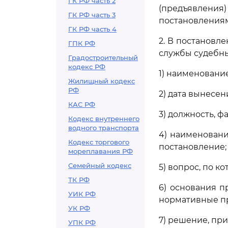
ГК РФ часть 2
(предъявлени
ГК РФ часть 3
постановлениям
ГК РФ часть 4
2. В постановл
ГПК РФ
службы судебны
Градостроительный
кодекс РФ
1) наименовани
Жилищный кодекс
РФ
2) дата вынесен
КАС РФ
3) должность, 
Кодекс внутреннего
водного транспорта
4) наименовани
Кодекс торгового
постановление;
мореплавания РФ
Семейный кодекс
5) вопрос, по к
ТК РФ
6) основания 
УИК РФ
нормативные пр
УК РФ
7) решение, пр
УПК РФ