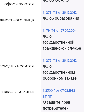
ФЗ об ОСАГО
, оформляются
N 273-ФЗ от 29.12.2012
ФЗ об образовании
лжностного лица
N 79-ФЗ от 27.07.2004
ФЗ о
государственной
гражданской службе
N 275-ФЗ от 29.12.2012
орому выносится
ФЗ о
государственном
оборонном заказе
N2300-1 от 07.02.1992
 законы и иные
ЗППП
О защите прав
потребителей