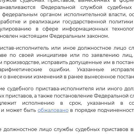
лужбы судебных приставов, вынесенных в форм
станавливаются Федеральной службой судебных
с федеральным органом исполнительной власти, 
работке и реализации государственной политики
гулированию в сфере информационных технолог
ановлен настоящим Федеральным законом.
ристав-исполнитель или иное должностное лицо с
аве по своей инициативе или по заявлению лиц,
 производстве, исправить допущенные им в поста
рифметические ошибки. Указанные исправле
 о внесении изменений в ранее вынесенное постан
ие судебного пристава-исполнителя или иного до
х приставов, а также постановление Федеральной 
длежит исполнению в срок, указанный в со
 и может быть
обжаловано
в порядке подчиненност
е должностное лицо службы судебных приставов в