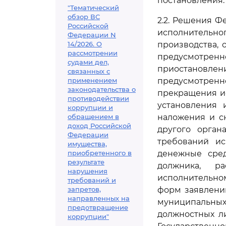
постановления.
"Тематический
обзор ВС
2.2. Решения 
Российской
исполнительн
Федерации N
14/2026. О
производства, 
рассмотрении
предусмотрен
судами дел,
приостановле
связанных с
применением
предусмотрен
законодательства о
прекращения ис
противодействии
установления 
коррупции и
обращением в
наложения и сн
доход Российской
другого орган
Федерации
требований ис
имущества,
приобретенного в
денежные сред
результате
должника, р
нарушения
исполнительно
требований и
запретов,
форм заявлений
направленных на
муниципальных 
предотвращение
должностных л
коррупции"