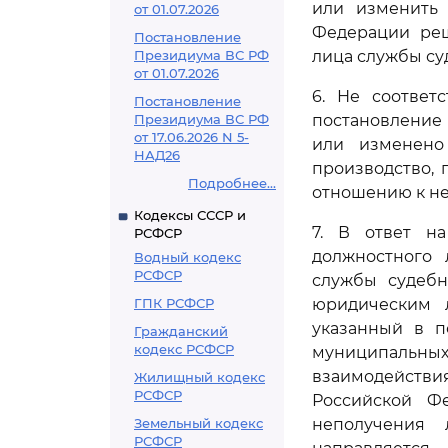
или изменить 
от 01.07.2026
Федерации реш
Постановление
Президиума ВС РФ
лица службы су
от 01.07.2026
6. Не соответ
Постановление
Президиума ВС РФ
постановление
от 17.06.2026 N 5-
или изменено
НАД26
производство,
Подробнее...
отношению к не
Кодексы СССР и
7. В ответ на
РСФСР
должностного 
Водный кодекс
РСФСР
службы судебн
ГПК РСФСР
юридическим л
указанный в п
Гражданский
кодекс РСФСР
муниципальны
взаимодейств
Жилищный кодекс
РСФСР
Российской Ф
Земельный кодекс
неполучения 
РСФСР