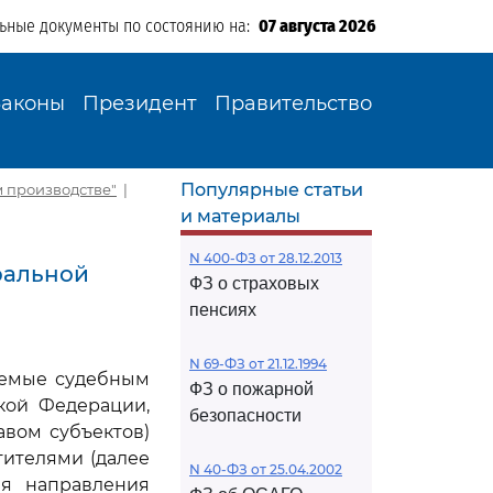
льные документы по состоянию на:
07 августа 2026
Законы
Президент
Правительство
Популярные статьи
м производстве"
|
и материалы
N 400-ФЗ от 28.12.2013
ральной
ФЗ о страховых
пенсиях
N 69-ФЗ от 21.12.1994
аемые судебным
ФЗ о пожарной
кой Федерации,
безопасности
вом субъектов)
ителями (далее
N 40-ФЗ от 25.04.2002
ня направления