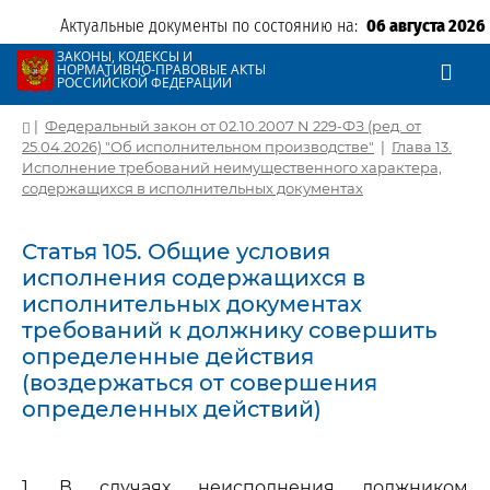
Актуальные документы по состоянию на:
06 августа 2026
ЗАКОНЫ, КОДЕКСЫ И
НОРМАТИВНО-ПРАВОВЫЕ АКТЫ
РОССИЙСКОЙ ФЕДЕРАЦИИ
|
Федеральный закон от 02.10.2007 N 229-ФЗ (ред. от
25.04.2026) "Об исполнительном производстве"
|
Глава 13.
Исполнение требований неимущественного характера,
содержащихся в исполнительных документах
Статья 105. Общие условия
исполнения содержащихся в
исполнительных документах
требований к должнику совершить
определенные действия
(воздержаться от совершения
определенных действий)
1. В случаях неисполнения должником