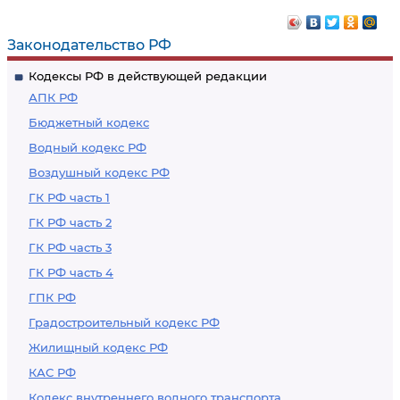
окончание
исполнительном
исполнительного
документе
Законодательство РФ
производства в
требования о
Кодексы РФ в действующей редакции
отношении
восстановлении на
АПК РФ
иностранного
работе и
Бюджетный кодекс
государства и его
последствия его
Водный кодекс РФ
имущества
неисполнения
Воздушный кодекс РФ
ГК РФ часть 1
ГК РФ часть 2
ГК РФ часть 3
ГК РФ часть 4
ГПК РФ
Градостроительный кодекс РФ
Жилищный кодекс РФ
КАС РФ
Кодекс внутреннего водного транспорта