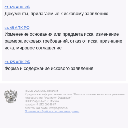
ст. 126 АПК РФ
Документы, прилагаемые к исковому заявлению
ст. 49 АПК РФ
Изменение основания или предмета иска, изменение
размера исковых требований, отказ от иска, признание
иска, мировое соглашение
ст. 125 АПК РФ
Форма и содержание искового заявления
(c) 2015-2026 ЮИС Легалакт
Юридическая информационная система "Легалакт - законы, кодексы и нормативно-
правовые акты Российской Федерации"
ООО "Инфра-Бит", г. Москва.
телефон +7 (910) 050-65-67
электронная почта: info@legalacts.ru
Политика по обработке персональных данных