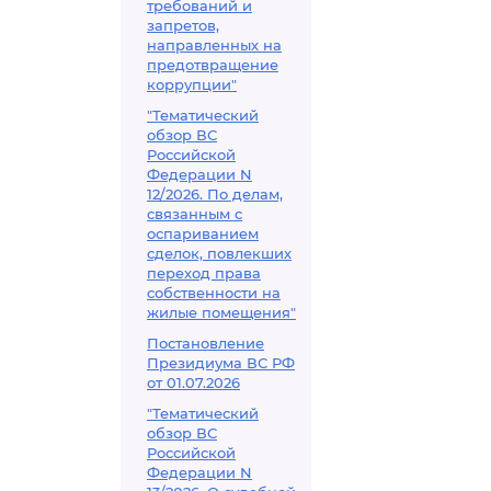
требований и
запретов,
направленных на
предотвращение
коррупции"
"Тематический
обзор ВС
Российской
Федерации N
12/2026. По делам,
связанным с
оспариванием
сделок, повлекших
переход права
собственности на
жилые помещения"
Постановление
Президиума ВС РФ
от 01.07.2026
"Тематический
обзор ВС
Российской
Федерации N