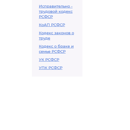
Исправительно -
трудовой кодекс
РСФСР
КоАП РСФСР
Кодекс законов о
труде
Кодекс о браке и
семье РСФСР
УК РСФСР
УПК РСФСР