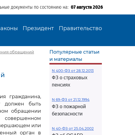
льные документы по состоянию на:
07 августа 2026
Законы
Президент
Правительство
Популярные статьи
трения обращений
и материалы
N 400-ФЗ от 28.12.2013
ий
ФЗ о страховых
пенсиях
ия гражданина,
N 69-ФЗ от 21.12.1994
у должен быть
ФЗ о пожарной
нном обращении
безопасности
и совершенном
совершающем или
N 40-ФЗ от 25.04.2002
венный орган в