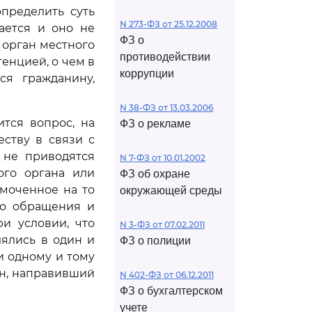
определить суть
N 273-ФЗ от 25.12.2008
ается и оно не
ФЗ о
 орган местного
противодействии
енцией, о чем в
коррупции
ся гражданину,
N 38-ФЗ от 13.03.2006
тся вопрос, на
ФЗ о рекламе
ству в связи с
 не приводятся
N 7-ФЗ от 10.01.2002
ого органа или
ФЗ об охране
моченное на то
окружающей среды
го обращения и
и условии, что
N 3-ФЗ от 07.02.2011
ялись в один и
ФЗ о полиции
и одному и тому
н, направивший
N 402-ФЗ от 06.12.2011
ФЗ о бухгалтерском
учете