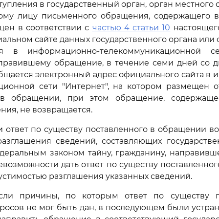
оступления в государственный орган, орган местног
ому лицу письменного обращения, содержащего во
щен в соответствии с
частью 4 статьи 10
настоящег
иальном сайте данных государственного органа или 
ия в информационно-телекоммуникационной сет
аправившему обращение, в течение семи дней со д
бщается электронный адрес официального сайта в 
ционной сети "Интернет", на котором размещен от
 в обращении, при этом обращение, содержаще
ния, не возвращается.
сли ответ по существу поставленного в обращении в
разглашения сведений, составляющих государств
деральным законом тайну, гражданину, направивш
евозможности дать ответ по существу поставленног
пустимостью разглашения указанных сведений.
если причины, по которым ответ по существу 
осов не мог быть дан, в последующем были устра