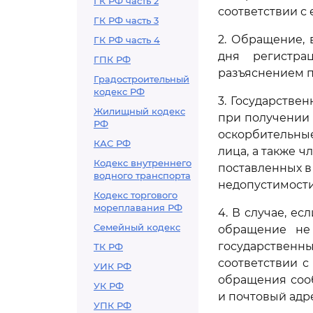
ГК РФ часть 2
соответствии с
ГК РФ часть 3
2. Обращение, 
ГК РФ часть 4
дня регистра
ГПК РФ
разъяснением п
Градостроительный
кодекс РФ
3. Государстве
Жилищный кодекс
при получении
РФ
оскорбительны
КАС РФ
лица, а также ч
Кодекс внутреннего
поставленных в
водного транспорта
недопустимости
Кодекс торгового
мореплавания РФ
4. В случае, е
Семейный кодекс
обращение не
государственны
ТК РФ
соответствии с
УИК РФ
обращения соо
УК РФ
и почтовый адр
УПК РФ