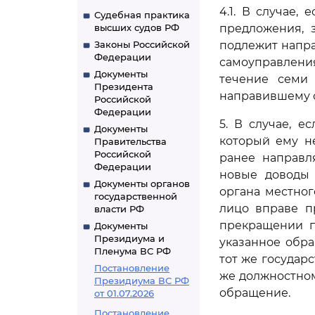
4.1. В случае,
Судебная практика
высших судов РФ
предложения, 
Законы Российской
подлежит напра
Федерации
самоуправления
Документы
течение семи 
Президента
направившему 
Российской
Федерации
5. В случае, 
Документы
который ему н
Правительства
Российской
ранее направл
Федерации
новые доводы 
Документы органов
органа местно
государственной
лицо вправе п
власти РФ
прекращении п
Документы
Президиума и
указанное обр
Пленума ВС РФ
тот же государ
Постановление
же должностно
Президиума ВС РФ
обращение.
от 01.07.2026
Постановление