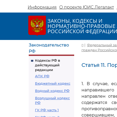
Информация
О проекте ЮИС Легалакт
ЗАКОНЫ, КОДЕКСЫ И
НОРМАТИВНО-ПРАВОВЫЕ 
РОССИЙСКОЙ ФЕДЕРАЦИ
Законодательство
|
Федеральный зак
граждан Российско
РФ
Кодексы РФ в
Статья 11. 
действующей
редакции
АПК РФ
Бюджетный кодекс
1. В случае, 
направившего
Водный кодекс РФ
направлен отв
Воздушный кодекс
содержатся с
РФ
противоправном
ГК РФ часть 1
совершившем, 