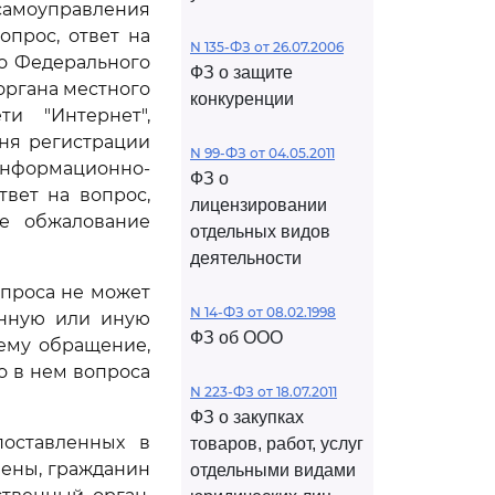
о самоуправления
прос, ответ на
N 135-ФЗ от 26.07.2006
о Федерального
ФЗ о защите
органа местного
конкуренции
и "Интернет",
ня регистрации
N 99-ФЗ от 04.05.2011
информационно-
ФЗ о
вет на вопрос,
лицензировании
е обжалование
отдельных видов
деятельности
опроса не может
N 14-ФЗ от 08.02.1998
енную или иную
ФЗ об ООО
ему обращение,
о в нем вопроса
N 223-ФЗ от 18.07.2011
ФЗ о закупках
поставленных в
товаров, работ, услуг
нены, гражданин
отдельными видами