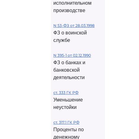
исполнительном
производстве
N 53-ФЗ от 28.03.1998
ФЗ о воинской
службе
N 395-1 от 02.12.1990
ФЗ о банках и
банковской
деятельности
ст. 333 ГК РФ
Уменьшение
неустойки
ст. 317.1 ГК РФ
Проценты по
денежному