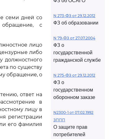
ФЗ об ОСАГО
N 273-ФЗ от 29.12.2012
ие семи дней со
ФЗ об образовании
 обращение, с
N 79-ФЗ от 27.07.2004
олжностное лицо
ФЗ о
цензурные либо
государственной
у должностного
гражданской службе
вета по существу
му обращение, о
N 275-ФЗ от 29.12.2012
ФЗ о
государственном
тению, ответ на
оборонном заказе
ассмотрение в
ностному лицу в
N2300-1 от 07.02.1992
дня регистрации
ЗППП
ли его фамилия
О защите прав
потребителей