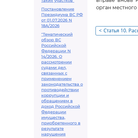
вправе вновь 
таких участков"
орган местного
Постановление
Президиума ВС РФ
от 01.07.2026 N
18А/2026
<
Статья 10. Р
"Тематический
обзор ВС
Российской
Федерации N
14/2026. О
рассмотрении
судами дел,
связанных с
применением
законодательства о
противодействии
коррупции и
обращением в
доход Российской
Федерации
имущества,
приобретенного в
результате
нарушения