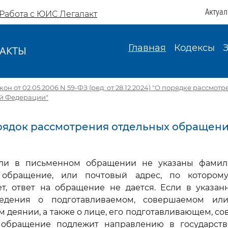
Актуа
Работа с ЮИС Легалакт
Главная
Кодексы
АКТЫ
И
он от 02.05.2006 N 59-ФЗ (ред. от 28.12.2024) "О порядке рассмо
й Федерации"
Порядок рассмотрения отдельных обращен
если в письменном обращении не указаны фамил
 обращение, или почтовый адрес, по котором
ет, ответ на обращение не дается. Если в указа
ведения о подготавливаемом, совершаемом ил
 деянии, а также о лице, его подготавливающем, 
обращение подлежит направлению в государст