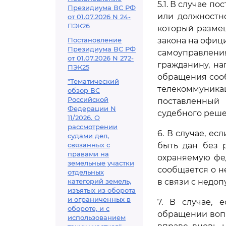
5.1. В случае п
Президиума ВС РФ
или должностн
от 01.07.2026 N 24-
ПЭК26
который разме
Постановление
закона на офиц
Президиума ВС РФ
самоуправлен
от 01.07.2026 N 272-
гражданину, н
ПЭК25
обращения соо
"Тематический
телекоммуника
обзор ВС
Российской
поставленный
Федерации N
судебного реше
11/2026. О
рассмотрении
6. В случае, е
судами дел,
связанных с
быть дан без 
правами на
охраняемую фе
земельные участки
сообщается о н
отдельных
категорий земель,
в связи с недо
изъятых из оборота
и ограниченных в
7. В случае, 
обороте, и с
обращении вопр
использованием