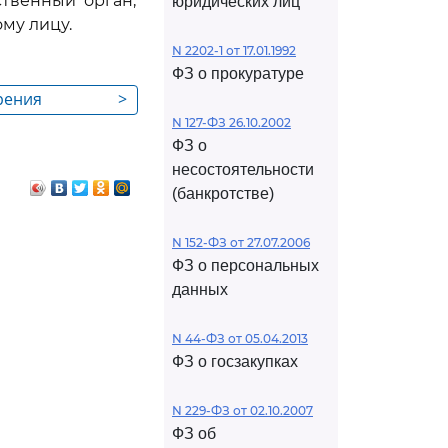
твенный орган,
юридических лиц
му лицу.
N 2202-1 от 17.01.1992
ФЗ о прокуратуре
рения
>
N 127-ФЗ 26.10.2002
ФЗ о
несостоятельности
(банкротстве)
N 152-ФЗ от 27.07.2006
ФЗ о персональных
данных
N 44-ФЗ от 05.04.2013
ФЗ о госзакупках
N 229-ФЗ от 02.10.2007
ФЗ об