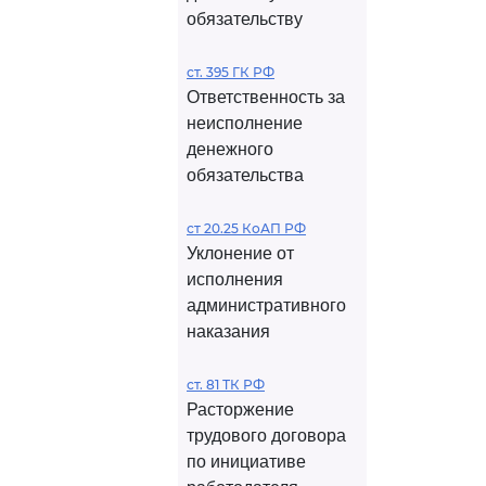
обязательству
ст. 395 ГК РФ
Ответственность за
неисполнение
денежного
обязательства
ст 20.25 КоАП РФ
Уклонение от
исполнения
административного
наказания
ст. 81 ТК РФ
Расторжение
трудового договора
по инициативе