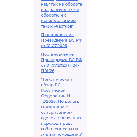
изъятых из оборота
и ограниченных в
обороте, и с
использованием
таких участков"
Постановление
Президиума ВС РФ
от 01.07.2026
Постановление
Президиума ВС РФ
от 01.07.2026 N 24-
ПЭК26
"Тематический
обзор ВС
Российской
Федерации N
12/2026. По делам,
связанным с
оспариванием
сделок, повлекших
переход права
собственности на
жилые помещения"