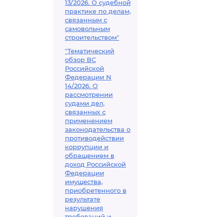
13/2026. О судебной
практике по делам,
связанным с
самовольным
строительством"
"Тематический
обзор ВС
Российской
Федерации N
14/2026. О
рассмотрении
судами дел,
связанных с
применением
законодательства о
противодействии
коррупции и
обращением в
доход Российской
Федерации
имущества,
приобретенного в
результате
нарушения
требований и