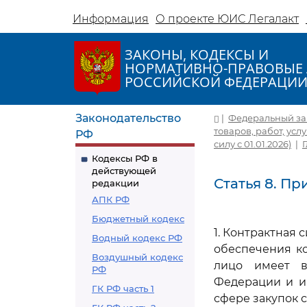
Информация
О проекте ЮИС Легалакт
ЗАКОНЫ, КОДЕКСЫ И
НОРМАТИВНО-ПРАВОВЫЕ 
РОССИЙСКОЙ ФЕДЕРАЦИ
Законодательство
|
Федеральный зако
товаров, работ, усл
РФ
силу с 01.01.2026)
|
Кодексы РФ в
действующей
Статья 8. П
редакции
АПК РФ
Бюджетный кодекс
1. Контрактная 
Водный кодекс РФ
обеспечения к
Воздушный кодекс
лицо имеет в
РФ
Федерации и и
ГК РФ часть 1
сфере закупок 