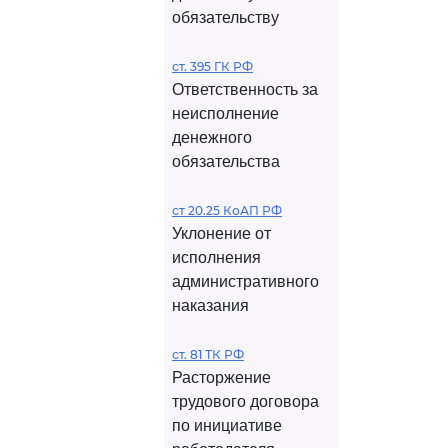
обязательству
ст. 395 ГК РФ
Ответственность за
неисполнение
денежного
обязательства
ст 20.25 КоАП РФ
Уклонение от
исполнения
административного
наказания
ст. 81 ТК РФ
Расторжение
трудового договора
по инициативе