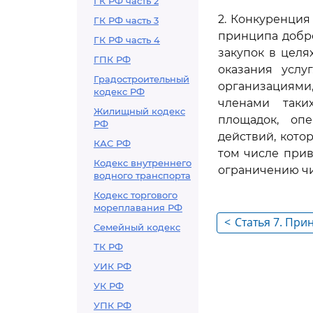
ГК РФ часть 2
2. Конкуренция
ГК РФ часть 3
принципа добр
ГК РФ часть 4
закупок в целя
ГПК РФ
оказания услу
Градостроительный
организациями,
кодекс РФ
членами таки
Жилищный кодекс
площадок, оп
РФ
действий, кото
КАС РФ
том числе прив
Кодекс внутреннего
ограничению чи
водного транспорта
Кодекс торгового
мореплавания РФ
<
Статья 7. При
Семейный кодекс
прозрачности
ТК РФ
УИК РФ
УК РФ
УПК РФ