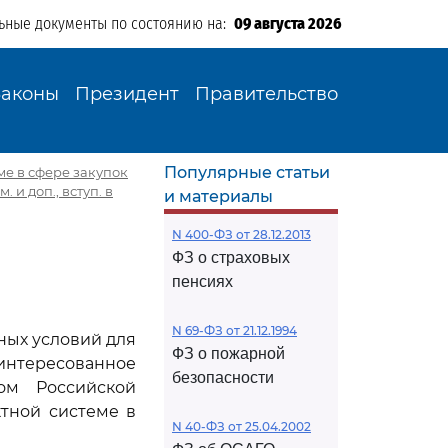
ьные документы по состоянию на:
09 августа 2026
Законы
Президент
Правительство
Популярные статьи
еме в сфере закупок
 и доп., вступ. в
и материалы
N 400-ФЗ от 28.12.2013
ФЗ о страховых
пенсиях
N 69-ФЗ от 21.12.1994
вных условий для
ФЗ о пожарной
интересованное
безопасности
ом Российской
тной системе в
N 40-ФЗ от 25.04.2002