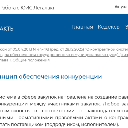
Актуал
Работа с ЮИС Легалакт
Главная
Кодексы
АКТЫ
И
н от 05.04.2013 N 44-ФЗ (ред. от 28.12.2025) "О контрактной сист
уг для обеспечения государственных и муниципальных нужд" (с изм.
Глава 1. Общие положения
ринцип обеспечения конкуренции
система в сфере закупок направлена на создание ра
онкуренции между участниками закупок. Любое за
озможность в соответствии с законодательств
ными нормативными правовыми актами о контрак
стать поставщиком (подрядчиком, исполнителем).