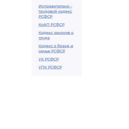
Исправительно -
трудовой кодекс
РСФСР
КоАП РСФСР
Кодекс законов о
труде
Кодекс о браке и
семье РСФСР
УК РСФСР
УПК РСФСР