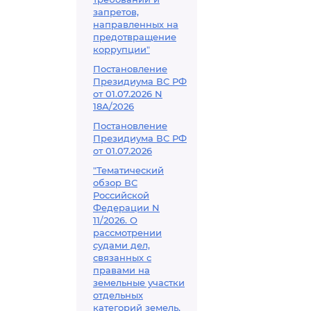
запретов,
направленных на
предотвращение
коррупции"
Постановление
Президиума ВС РФ
от 01.07.2026 N
18А/2026
Постановление
Президиума ВС РФ
от 01.07.2026
"Тематический
обзор ВС
Российской
Федерации N
11/2026. О
рассмотрении
судами дел,
связанных с
правами на
земельные участки
отдельных
категорий земель,