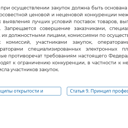
 при осуществлении закупок должна быть основан
осовестной ценовой и неценовой конкуренции меж
х выявления лучших условий поставок товаров, вы
г. Запрещается совершение заказчиками, специ
 их должностными лицами, комиссиями по осущест
х комиссий, участниками закупок, операторам
ераторами специализированных электронных п
рые противоречат требованиям настоящего Федерал
одят к ограничению конкуренции, в частности к 
сла участников закупок.
нципы открытости и
Статья 9. Принцип проф
заказчика