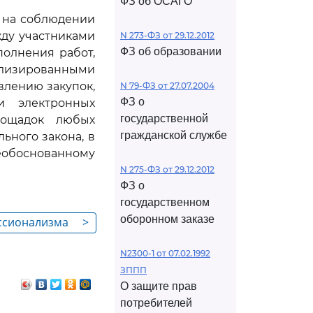
ФЗ об ОСАГО
а на соблюдении
ду участниками
N 273-ФЗ от 29.12.2012
ФЗ об образовании
полнения работ,
ализированными
влению закупок,
N 79-ФЗ от 27.07.2004
ФЗ о
и электронных
государственной
лощадок любых
гражданской службе
ьного закона, в
необоснованному
N 275-ФЗ от 29.12.2012
ФЗ о
государственном
оборонном заказе
ессионализма
>
N2300-1 от 07.02.1992
ЗППП
О защите прав
потребителей