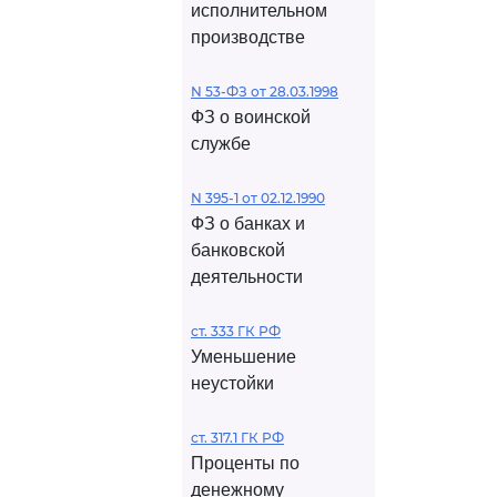
исполнительном
производстве
N 53-ФЗ от 28.03.1998
ФЗ о воинской
службе
N 395-1 от 02.12.1990
ФЗ о банках и
банковской
деятельности
ст. 333 ГК РФ
Уменьшение
неустойки
ст. 317.1 ГК РФ
Проценты по
денежному