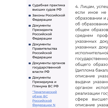
Судебная практика
4. Лицам, усп
высших судов РФ
если иное не
Законы Российской
образовании и 
Федерации
об образовании
Документы
общем образов
Президента
Российской
среднем проф
Федерации
указанных док
Документы
указанных док
Правительства
исполнительно
Российской
Федерации
государственн
Документы органов
общего образо
государственной
(диплома бакал
власти РФ
описание указ
Документы
выдачи указан
Президиума и
Пленума ВС РФ
органом испо
"Тематический
реализации го
обзор ВС
сфере высшег
Российской
описание указ
Федерации N