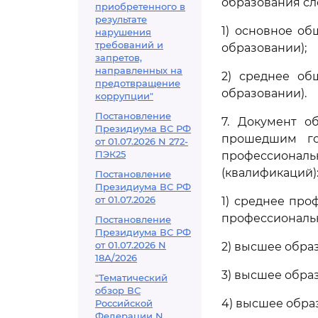
образования сл
приобретенного в
результате
1) основное о
нарушения
требований и
образовании);
запретов,
направленных на
2) среднее об
предотвращение
образовании).
коррупции"
Постановление
7. Документ о
Президиума ВС РФ
прошедшим гос
от 01.07.2026 N 272-
ПЭК25
профессиона
(квалификаций)
Постановление
Президиума ВС РФ
от 01.07.2026
1) среднее пр
профессиональн
Постановление
Президиума ВС РФ
от 01.07.2026 N
2) высшее обра
18А/2026
3) высшее обра
"Тематический
обзор ВС
4) высшее обра
Российской
Федерации N