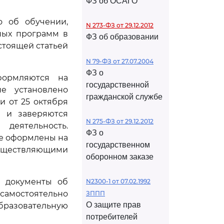
ФЗ об ОСАГО
о об обучении,
N 273-ФЗ от 29.12.2012
ных программ в
ФЗ об образовании
стоящей статьей
N 79-ФЗ от 27.07.2004
ФЗ о
формляются на
государственной
е установлено
гражданской службе
 от 25 октября
, и заверяются
N 275-ФЗ от 29.12.2012
деятельность.
ФЗ о
же оформлены на
государственном
существляющими
оборонном заказе
я документы об
N2300-1 от 07.02.1992
амостоятельно
ЗППП
О защите прав
азовательную
потребителей