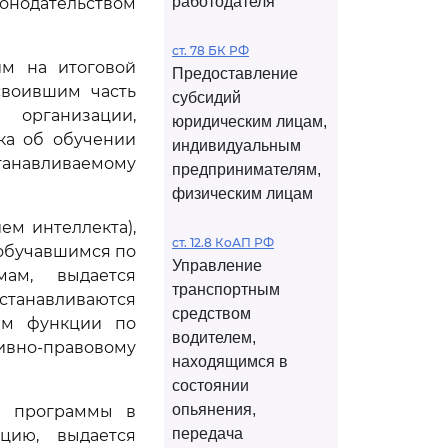
работодателя
онодательством
ст. 78 БК РФ
им на итоговой
Предоставление
своившим часть
субсидий
организации,
юридическим лицам,
ка об обучении
индивидуальным
анавливаемому
предпринимателям,
физическим лицам
ем интеллекта),
ст. 12.8 КоАП РФ
обучавшимся по
Управление
мам, выдается
транспортным
станавливаются
средством
им функции по
водителем,
ивно-правовому
находящимся в
состоянии
опьянения,
е программы в
передача
цию, выдается