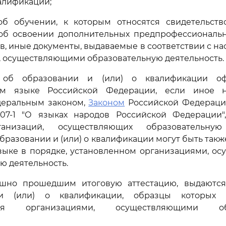
алификации;
об обучении, к которым относятся свидетельств
 об освоении дополнительных предпрофессиональ
тв, иные документы, выдаваемые в соответствии с на
 осуществляющими образовательную деятельность.
 об образовании и (или) о квалификации о
ном языке Российской Федерации, если иное н
еральным законом,
Законом
Российской Федерации
807-1 "О языках народов Российской Федерации"
анизаций, осуществляющих образовательную 
бразовании и (или) о квалификации могут быть так
зыке в порядке, установленном организациями, о
ю деятельность.
ешно прошедшим итоговую аттестацию, выдаютс
и (или) о квалификации, образцы которых с
ются организациями, осуществляющими обр