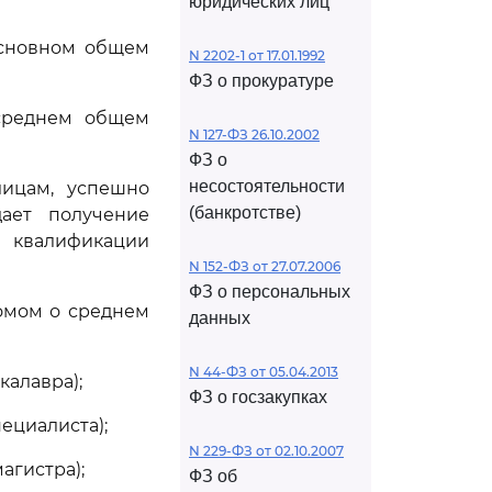
юридических лиц
основном общем
N 2202-1 от 17.01.1992
ФЗ о прокуратуре
 среднем общем
N 127-ФЗ 26.10.2002
ФЗ о
несостоятельности
лицам, успешно
(банкротстве)
дает получение
квалификации
N 152-ФЗ от 27.07.2006
ФЗ о персональных
омом о среднем
данных
N 44-ФЗ от 05.04.2013
калавра);
ФЗ о госзакупках
ециалиста);
N 229-ФЗ от 02.10.2007
агистра);
ФЗ об