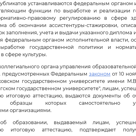
дубликатов устанавливаются федеральным органом
ствляющим функции по выработке и реализации г
рмативно-правовому регулированию в сфере зд
ма об окончании ассистентуры-стажировки, описа
ок заполнения, учета и выдачи указанного диплома и
ся федеральным органом исполнительной власти, 
ыработке государственной политики и нормати
в сфере культуры.
коллегиального органа управления образовательной
ях, предусмотренных Федеральным
законом
от 10 ноя
ковском государственном университете имени М.В
гском государственном университете", лицам, ус
ую итоговую аттестацию, выдаются документы об о
и, образцы которых самостоятельно уст
ыми организациями.
 об образовании, выдаваемый лицам, успеш
ную итоговую аттестацию, подтверждает пол