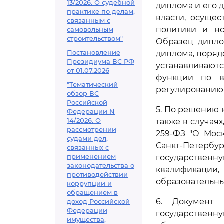
13/2026. О судебной
диплома и его 
практике по делам,
власти, осуще
связанным с
политики и но
самовольным
строительством"
Образец дипло
Постановление
диплома, поряд
Президиума ВС РФ
устанавливают
от 01.07.2026
функции по в
"Тематический
регулированию 
обзор ВС
Российской
5. По решению 
Федерации N
14/2026. О
также в случа
рассмотрении
259-ФЗ "О Мос
судами дел,
Санкт-Петербур
связанных с
применением
государственн
законодательства о
квалификаци
противодействии
образовательн
коррупции и
обращением в
6. Документ
доход Российской
Федерации
государствен
имущества,