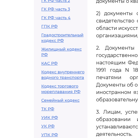
ГК РФ часть 2
документы о кв
ГК РФ часть 3
2) документы 
ГК РФ часть 4
свидетельство
ГПК РФ
области искусс
Градостроительный
организациями,
кодекс РФ
2. Документы
Жилищный кодекс
РФ
государствен
настоящим Фед
КАС РФ
1991 года N 1
Кодекс внутреннего
печатями орг
водного транспорта
Документы об о
Кодекс торгового
мореплавания РФ
иностранном я
образовательну
Семейный кодекс
ТК РФ
3. Лицам, усп
УИК РФ
образовании 
УК РФ
устанавлива
деятельность.
УПК РФ