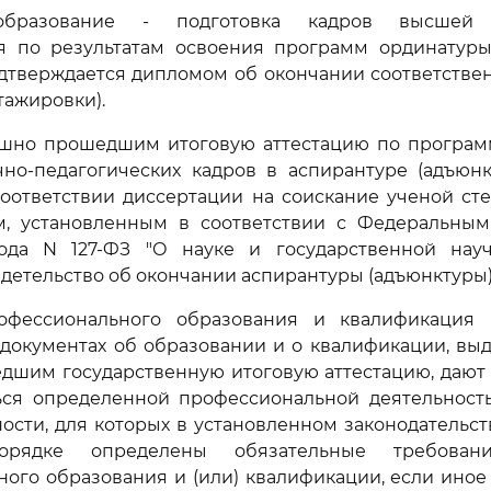
бразование - подготовка кадров высшей к
я по результатам освоения программ ординатуры,
дтверждается дипломом об окончании соответстве
тажировки).
спешно прошедшим итоговую аттестацию по програм
но-педагогических кадров в аспирантуре (адъюнк
оответствии диссертации на соискание ученой ст
м, установленным в соответствии с Федеральны
года N 127-ФЗ "О науке и государственной науч
идетельство об окончании аспирантуры (адъюнктуры)
офессионального образования и квалификация (
документах об образовании и о квалификации, вы
дшим государственную итоговую аттестацию, дают 
ься определенной профессиональной деятельность
ости, для которых в установленном законодательс
орядке определены обязательные требова
ого образования и (или) квалификации, если иное