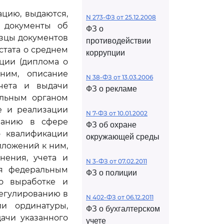
цию, выдаются,
N 273-ФЗ от 25.12.2008
 документы об
ФЗ о
азцы документов
противодействии
стата о среднем
коррупции
ции (диплома о
ним, описание
N 38-ФЗ от 13.03.2006
учета и выдачи
ФЗ о рекламе
альным органом
е и реализации
N 7-ФЗ от 10.01.2002
ованию в сфере
ФЗ об охране
о квалификации
окружающей среды
иложений к ним,
нения, учета и
N 3-ФЗ от 07.02.2011
ся федеральным
ФЗ о полиции
о выработке и
егулированию в
N 402-ФЗ от 06.12.2011
и ординатуры,
ФЗ о бухгалтерском
ачи указанного
учете