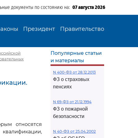
льные документы по состоянию на:
07 августа 2026
Законы
Президент
Правительство
Популярные статьи
Российской
зовательных
и материалы
N 400-ФЗ от 28.12.2013
ФЗ о страховых
фикации.
пенсиях
N 69-ФЗ от 21.12.1994
ФЗ о пожарной
безопасности
орым относятся
квалификации,
N 40-ФЗ от 25.04.2002