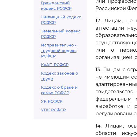
или профессио
Гражданский
Российской Фе
кодекс РСФСР
Жилищный кодекс
12. Лицам, не
РСФСР
аттестации не
Земельный кодекс
образовател
РСФСР
осуществляюще
Исправительно -
или о период
трудовой кодекс
РСФСР
организацией, 
КоАП РСФСР
13. Лицам с ог
Кодекс законов о
не имеющим ос
труде
адаптированн
Кодекс о браке и
свидетельство
семье РСФСР
федеральным 
УК РСФСР
выработке и р
УПК РСФСР
регулированию 
14. Лицам, о
области иску