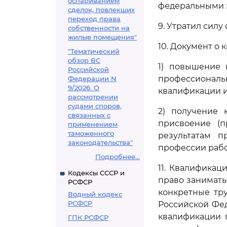
оспариванием
федеральными 
сделок, повлекших
переход права
9. Утратил силу 
собственности на
жилые помещения"
10. Документ о
"Тематический
обзор ВС
1) повышение 
Российской
профессиональ
Федерации N
9/2026. О
квалификации и
рассмотрении
судами споров,
2) получение 
связанных с
присвоение (п
применением
таможенного
результатам п
законодательства"
профессии рабо
Подробнее...
11. Квалификац
Кодексы СССР и
право занимат
РСФСР
конкретные тр
Водный кодекс
РСФСР
Российской Фе
квалификации 
ГПК РСФСР