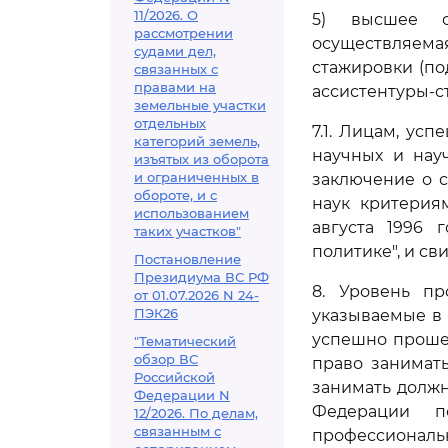
11/2026. О
5) высшее о
рассмотрении
осуществляема
судами дел,
стажировки (по
связанных с
правами на
ассистентуры-с
земельные участки
отдельных
7.1. Лицам, у
категорий земель,
научных и науч
изъятых из оборота
и ограниченных в
заключение о с
обороте, и с
наук критерия
использованием
августа 1996 
таких участков"
политике", и св
Постановление
Президиума ВС РФ
8. Уровень пр
от 01.07.2026 N 24-
ПЭК26
указываемые в 
успешно проше
"Тематический
обзор ВС
право занимат
Российской
занимать должн
Федерации N
Федерации п
12/2026. По делам,
связанным с
профессиональн