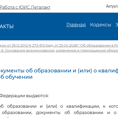
Актуа
Работа с ЮИС Легалакт
Главная
Кодексы
АКТЫ
И
н от 29.12.2012 N 273-ФЗ (ред. от 25.04.2026) "Об образовании в 
а 6. Основания возникновения, изменения и прекращения обра
Документы об образовании и (или) о квали
об обучении
й Федерации выдаются:
об образовании и (или) о квалификации, к кот
 образовании, документы об образовании и о 