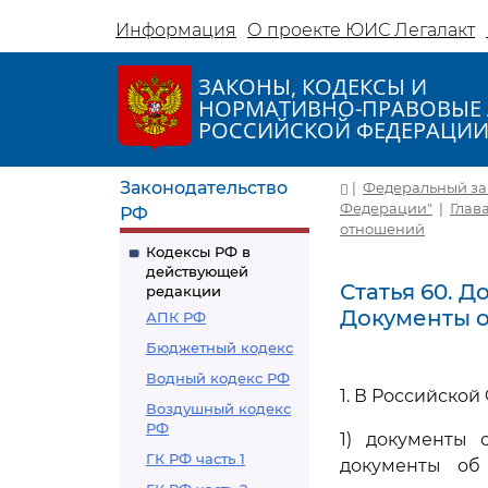
Информация
О проекте ЮИС Легалакт
ЗАКОНЫ, КОДЕКСЫ И
НОРМАТИВНО-ПРАВОВЫЕ 
РОССИЙСКОЙ ФЕДЕРАЦИ
Законодательство
|
Федеральный зако
Федерации"
|
Глав
РФ
отношений
Кодексы РФ в
действующей
Статья 60. 
редакции
Документы 
АПК РФ
Бюджетный кодекс
Водный кодекс РФ
1. В Российско
Воздушный кодекс
РФ
1) документы 
ГК РФ часть 1
документы об