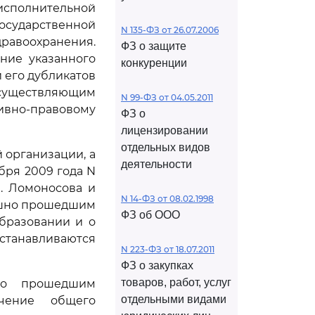
 исполнительной
осударственной
N 135-ФЗ от 26.07.2006
равоохранения.
ФЗ о защите
ние указанного
конкуренции
 его дубликатов
осуществляющим
N 99-ФЗ от 04.05.2011
вно-правовому
ФЗ о
лицензировании
отдельных видов
 организации, а
деятельности
бря 2009 года N
. Ломоносова и
N 14-ФЗ от 08.02.1998
пешно прошедшим
ФЗ об ООО
бразовании и о
анавливаются
N 223-ФЗ от 18.07.2011
ФЗ о закупках
товаров, работ, услуг
но прошедшим
отдельными видами
учение общего