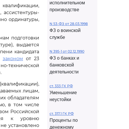
исполнительном
валификации,
производстве
 ассистентуры-
нно ординатуры,
N 53-ФЗ от 28.03.1998
ФЗ о воинской
службе
мам подготовки
туре), выдается
епени кандидата
N 395-1 от 02.12.1990
ФЗ о банках и
м
законом
от 23
банковской
но-технической
деятельности
.
квалификации),
ст. 333 ГК РФ
даваемых лицам,
Уменьшение
их обладателям
неустойки
ю, в том числе
твом Российской
ст. 317.1 ГК РФ
ния к уровню
Проценты по
 не установлено
денежному