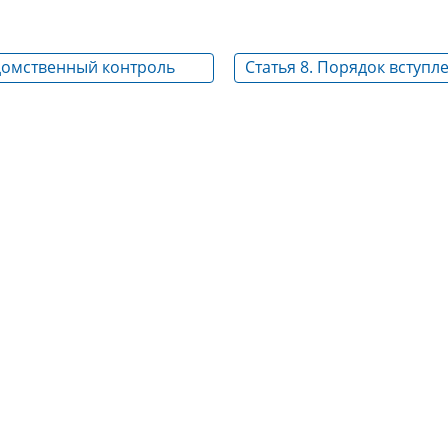
едомственный контроль
Статья 8. Порядок вступл
еятельности
настоящего Федеральног