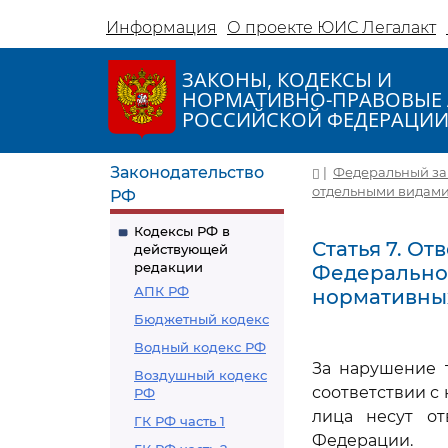
Информация
О проекте ЮИС Легалакт
ЗАКОНЫ, КОДЕКСЫ И
НОРМАТИВНО-ПРАВОВЫЕ 
РОССИЙСКОЙ ФЕДЕРАЦИ
Законодательство
|
Федеральный закон
отдельными видами юр
РФ
Кодексы РФ в
Статья 7. О
действующей
редакции
Федеральног
АПК РФ
нормативны
Бюджетный кодекс
Водный кодекс РФ
За нарушение 
Воздушный кодекс
соответствии с
РФ
лица несут от
ГК РФ часть 1
Федерации.