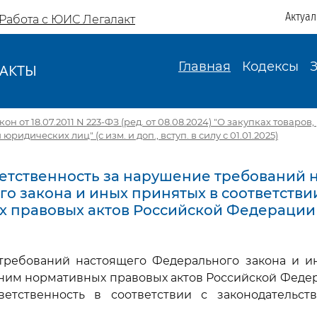
Актуа
Работа с ЮИС Легалакт
Главная
Кодексы
АКТЫ
И
 от 18.07.2011 N 223-ФЗ (ред. от 08.08.2024) "О закупках товаров, 
идических лиц" (с изм. и доп., вступ. в силу с 01.01.2025)
тветственность за нарушение требований 
о закона и иных принятых в соответстви
х правовых актов Российской Федерации
требований настоящего Федерального закона и и
 ним нормативных правовых актов Российской Фед
ветственность в соответствии с законодательст