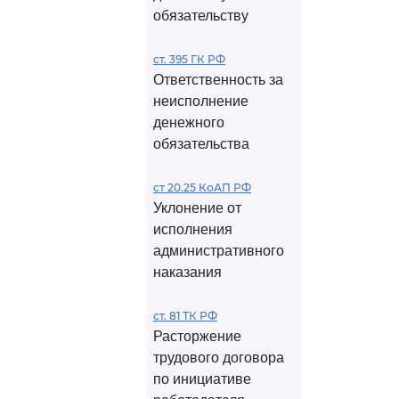
обязательству
ст. 395 ГК РФ
Ответственность за
неисполнение
денежного
обязательства
ст 20.25 КоАП РФ
Уклонение от
исполнения
административного
наказания
ст. 81 ТК РФ
Расторжение
трудового договора
по инициативе