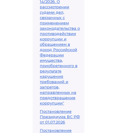
14/2026. О
рассмотрении
судами дел,
связанных с
применением
законодательства о
противодействии
коррупции и
обращением в
доход Российской
Федерации
имущества,
приобретенного в
результате
нарушения
требований и
запретов,
направленных на
предотвращение
коррупции"
Постановление
Президиума ВС РФ
от 01.07.2026
Постановление