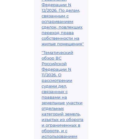
Федерации N
12/2026. По делам,
связанным с
оспариванием
сделок, повлекших
переход права
собственности на
жилые помещения"
"Тематический
обзор ВС
Российской
Федерации N
11/2026. О
рассмотрении
судами дел,
связанных с
правами на
земельные участки
отдельных
категорий земель,
изъятых из оборота
и ограниченных в
обороте, и с
использованием