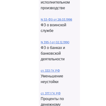
исполнительном
производстве
N 53-ФЗ от 28.03.1998
ФЗ о воинской
службе
N 395-1 от 02.12.1990
ФЗ о банках и
банковской
деятельности
ст. 333 ГК РФ
Уменьшение
неустойки
ст. 317.1 ГК РФ
Проценты по
денежному