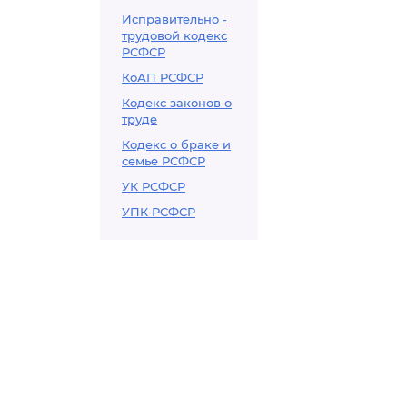
Исправительно -
трудовой кодекс
РСФСР
КоАП РСФСР
Кодекс законов о
труде
Кодекс о браке и
семье РСФСР
УК РСФСР
УПК РСФСР