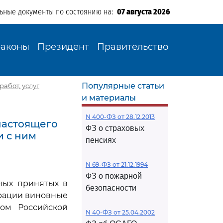
льные документы по состоянию на:
07 августа 2026
Законы
Президент
Правительство
Популярные статьи
работ, услуг
и материалы
N 400-ФЗ от 28.12.2013
настоящего
ФЗ о страховых
и с ним
пенсиях
N 69-ФЗ от 21.12.1994
ФЗ о пожарной
ных принятых в
безопасности
ерации виновные
вом Российской
N 40-ФЗ от 25.04.2002