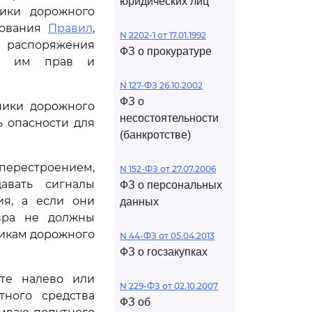
юридических лиц
ники дорожного
бования
Правил
,
N 2202-1 от 17.01.1992
ь распоряжения
ФЗ о прокуратуре
ных им прав и
N 127-ФЗ 26.10.2002
ФЗ о
ники дорожного
несостоятельности
ь опасности для
(банкротстве)
перестроением,
N 152-ФЗ от 27.07.2006
авать сигналы
ФЗ о персональных
ия, а если они
данных
вра не должны
никам дорожного
N 44-ФЗ от 05.04.2013
ФЗ о госзакупках
те налево или
N 229-ФЗ от 02.10.2007
тного средства
ФЗ об