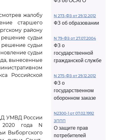
ФЗ об ОСАГО
ссмотрев жалобу
N 273-ФЗ от 29.12.2012
ение старшего
ФЗ об образовании
ргскому району
, решение судьи
N 79-ФЗ от 27.07.2004
, решение судьи
ФЗ о
тановление судьи
государственной
ода, вынесенные
гражданской службе
министративном
са Российской
N 275-ФЗ от 29.12.2012
ФЗ о
государственном
оборонном заказе
N2300-1 от 07.02.1992
ДД УМВД России
ЗППП
я 2020 года N
О защите прав
ьи Выборгского
потребителей