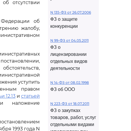
 об отсутствии
N 135-ФЗ от 26.07.2006
ФЗ о защите
 Федерации об
конкуренции
трению жалобу,
дминистративном
N 99-ФЗ от 04.05.2011
ФЗ о
инистративных
лицензировании
остановлении,
отдельных видов
обстоятельств,
деятельности
министративной
жения уступить
N 14-ФЗ от 08.02.1998
венным правом
ФЗ об ООО
и 12.13
и
статьей
и наложение
N 223-ФЗ от 18.07.2011
ФЗ о закупках
товаров, работ, услуг
постановлением
отдельными видами
бря 1993 года N