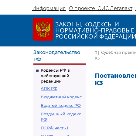
Информация
О проекте ЮИС Легалакт
ЗАКОНЫ, КОДЕКСЫ И
НОРМАТИВНО-ПРАВОВЫЕ 
РОССИЙСКОЙ ФЕДЕРАЦИ
Законодательство
|
Судебная практ
К3
РФ
Кодексы РФ в
Постановлен
действующей
редакции
К3
АПК РФ
Бюджетный кодекс
Водный кодекс РФ
Воздушный кодекс
РФ
ГК РФ часть 1