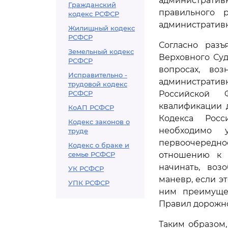
административн
Гражданский
правильного 
кодекс РСФСР
административ
Жилищный кодекс
РСФСР
Согласно разъ
Земельный кодекс
Верховного Суд
РСФСР
вопросах, во
Исправительно -
администрати
трудовой кодекс
РСФСР
Российской 
квалификации 
КоАП РСФСР
Кодекса Росс
Кодекс законов о
необходимо 
труде
первоочередно
Кодекс о браке и
семье РСФСР
отношению к 
начинать, воз
УК РСФСР
маневр, если э
УПК РСФСР
ним преимущес
Правил дорожно
Таким образом,