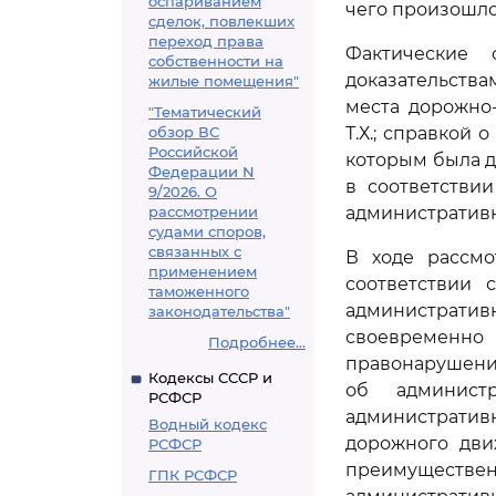
оспариванием
чего произошло
сделок, повлекших
переход права
Фактические 
собственности на
доказательств
жилые помещения"
места дорожно
"Тематический
обзор ВС
Т.Х.; справкой
Российской
которым была д
Федерации N
в соответстви
9/2026. О
рассмотрении
административ
судами споров,
связанных с
В ходе рассмо
применением
соответствии
таможенного
административ
законодательства"
своевременно
Подробнее...
правонарушения
Кодексы СССР и
об администр
РСФСР
административ
Водный кодекс
дорожного дви
РСФСР
преимуществен
ГПК РСФСР