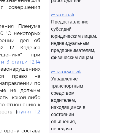
ие значение для
работодателя
ия совершения
ст. 78 БК РФ
Предоставление
вления Пленума
субсидий
20 "О некоторых
юридическим лицам,
трении дел об
индивидуальным
ой 12 Кодекса
предпринимателям,
ушениях" при
физическим лицам
ти 3 статьи 12.14
авонарушениях
ст. 12.8 КоАП РФ
тся право на
Управление
направлении по
транспортным
рые не должны
средством
ять какой-либо
водителем,
 по отношению к
находящимся в
ость (
пункт 1.2
состоянии
опьянения,
передача
сторону состава