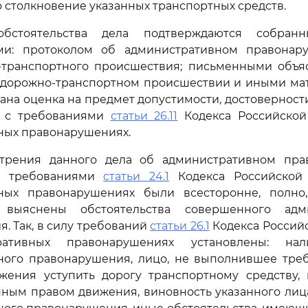
 столкновение указанных транспортных средств.
обстоятельства дела подтверждаются собра
ами: протоколом об административном правонар
-транспортного происшествия; письменными объ
 о дорожно-транспортном происшествии и иными ма
ана оценка на предмет допустимости, достоверности
и с требованиями
статьи 26.11
Кодекса Российской
ных правонарушениях.
трения данного дела об административном пр
 с требованиями
статьи 24.1
Кодекса Российской
ных правонарушениях были всесторонне, полно
 выяснены обстоятельства совершенного адми
. Так, в силу требований
статьи 26.1
Кодекса Россий
ативных правонарушениях установлены: на
ного правонарушения, лицо, не выполнившее тр
жения уступить дорогу транспортному средству,
ным правом движения, виновность указанного лиц