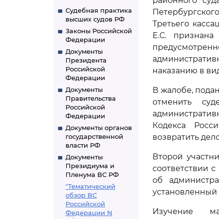
районного суд
Судебная практика
Петербургского
высших судов РФ
Третьего касса
Законы Российской
Е.С. признана
Федерации
предусмотрен
Документы
администрати
Президента
Российской
наказанию в ви
Федерации
Документы
В жалобе, пода
Правительства
отменить су
Российской
администрати
Федерации
Кодекса Росс
Документы органов
государственной
возвратить дел
власти РФ
Второй участн
Документы
Президиума и
соответствии 
Пленума ВС РФ
об администра
"Тематический
установленный 
обзор ВС
Российской
Изучение ма
Федерации N