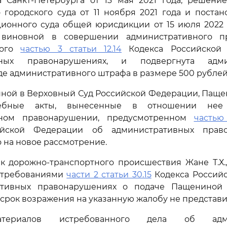
а Санкт-Петербурга от 13 мая 2021 года, решение
 городского суда от 11 ноября 2021 года и поста
ционного суда общей юрисдикции от 15 июля 2022
 виновной в совершении административного п
ного
частью 3 статьи 12.14
Кодекса Российской
вных правонарушениях, и подвергнута адми
де административного штрафа в размере 500 рублей
нной в Верховный Суд Российской Федерации, Пащен
дебные акты, вынесенные в отношении не
вном правонарушении, предусмотренном
частью
ийской Федерации об административных прав
о на новое рассмотрение.
ик дорожно-транспортного происшествия Жане Т.Х.
с требованиями
части 2 статьи 30.15
Кодекса Россий
тивных правонарушениях о подаче Пащениной 
срок возражения на указанную жалобу не представи
териалов истребованного дела об адми