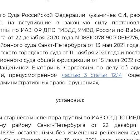
го Суда Российской Федерации Кузьмичев С.И., ра
С. на вступившие в законную силу постановл
уппы по ИАЗ ОР ДПС ГИБДД УМВД России по Выбо
га от 22 декабря 2020 года N 18810078190010616776
йонного суда Санкт-Петербурга от 13 мая 2021 года
ского городского суда от 11 ноября 2021 года и пос
ционного суда общей юрисдикции от 15 июля 2022 г
ащениной Екатерины Сергеевны по делу об ад
ии, предусмотренном
частью 3 статьи 12.14
Кодек
административных правонарушениях,
установил:
м старшего инспектора группы по ИАЗ ОР ДПС ГИБ
му району Санкт-Петербурга от 22 декабр
0616776, оставленным без изменения решением суд