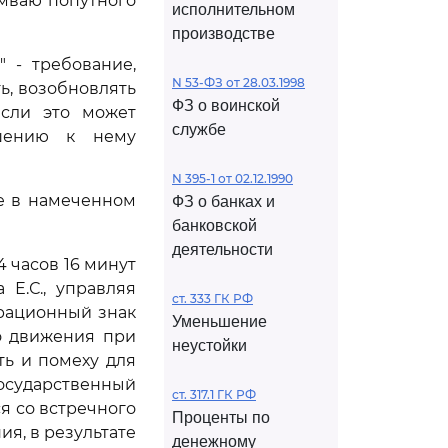
амваю попутного
исполнительном
производстве
" - требование,
N 53-ФЗ от 28.03.1998
ь, возобновлять
ФЗ о воинской
если это может
службе
ошению к нему
N 395-1 от 02.12.1990
е в намеченном
ФЗ о банках и
банковской
деятельности
4 часов 16 минут
Е.С., управляя
ст. 333 ГК РФ
трационный знак
Уменьшение
 движения при
неустойки
ть и помеху для
сударственный
ст. 317.1 ГК РФ
ся со встречного
Проценты по
, в результате
денежному