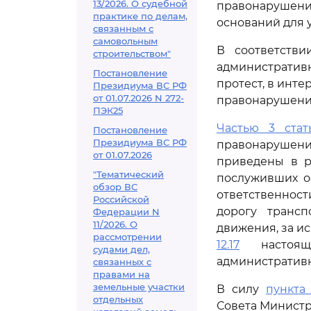
13/2026. О судебной
правонарушени
практике по делам,
оснований для 
связанным с
самовольным
В соответств
строительством"
административ
Постановление
протест, в инт
Президиума ВС РФ
от 01.07.2026 N 272-
правонарушени
ПЭК25
Частью 3 стать
Постановление
Президиума ВС РФ
правонарушен
от 01.07.2026
приведены в р
"Тематический
послуживших о
обзор ВС
ответственнос
Российской
дорогу транс
Федерации N
11/2026. О
движения, за и
рассмотрении
12.17
настояще
судами дел,
административн
связанных с
правами на
земельные участки
В силу
пункта 
отдельных
Совета Министр