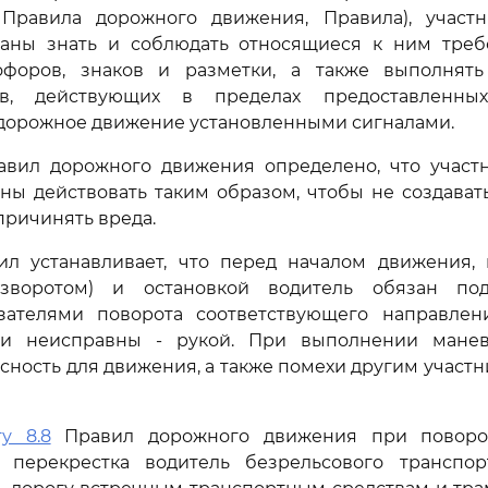
 Правила дорожного движения, Правила), участ
аны знать и соблюдать относящиеся к ним тре
офоров, знаков и разметки, а также выполнят
ов, действующих в пределах предоставлен
дорожное движение установленными сигналами.
вил дорожного движения определено, что участ
ы действовать таким образом, чтобы не создават
причинять вреда.
л устанавливает, что перед началом движения, 
азворотом) и остановкой водитель обязан под
зателями поворота соответствующего направлен
или неисправны - рукой. При выполнении мане
асность для движения, а также помехи другим участ
ту 8.8
Правил дорожного движения при поворо
 перекрестка водитель безрельсового транспор