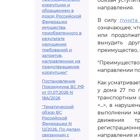
обязан уступит
коррупции и
направления.
обращением в
доход Российской
В силу
пункта 
Федерации
имущества,
означающее, чт
приобретенного в
или продолжат
результате
вынудить дру
нарушения
требований и
преимущество, 
запретов,
направленных на
"Преимущество
предотвращение
направлении по
коррупции"
Постановление
Как усматривает
Президиума ВС РФ
у дома 27 по 
от 01.07.2026 N
транспортным с
18А/2026
<...>, в наруш
"Тематический
обзор ВС
выполнении ман
Российской
движения тра
Федерации N
регистрационный
12/2026. По делам,
связанным с
направления и