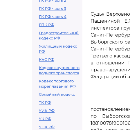
ГК РФ часть 2
ГК РФ часть 3
Судья Верховно
ГК РФ часть 4
Пащениной Е.
ГПК РФ
инспектора гр
Градостроительный
Санкт-Петербур
кодекс РФ
Выборгского ра
Жилищный кодекс
Санкт-Петербург
РФ
Третьего касса
КАС РФ
в отношении П
Кодекс внутреннего
правонарушен
водного транспорта
Федерации об 
Кодекс торгового
мореплавания РФ
Семейный кодекс
ТК РФ
постановление
УИК РФ
по Выборгско
УК РФ
1881007819001
УПК РФ