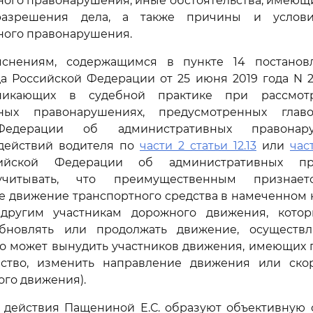
ого правонарушения, иные обстоятельства, имеющ
разрешения дела, а также причины и услов
ного правонарушения.
яснениям, содержащимся в пункте 14 постано
а Российской Федерации от 25 июня 2019 года N 
зникающих в судебной практике при рассмо
вных правонарушениях, предусмотренных глав
Федерации об административных правонар
действий водителя по
части 2 статьи 12.13
или
час
ийской Федерации об административных пр
учитывать, что преимущественным признае
е движение транспортного средства в намеченном 
другим участникам дорожного движения, кото
обновлять или продолжать движение, осуществл
то может вынудить участников движения, имеющих
тво, изменить направление движения или скор
го движения).
 действия Пащениной Е.С. образуют объективную 