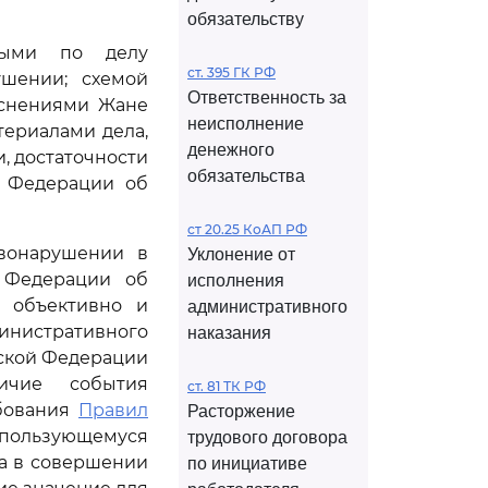
обязательству
нными по делу
ст. 395 ГК РФ
ушении; схемой
Ответственность за
яснениями Жане
неисполнение
териалами дела,
денежного
, достаточности
обязательства
 Федерации об
ст 20.25 КоАП РФ
авонарушении в
Уклонение от
 Федерации об
исполнения
, объективно и
административного
нистративного
наказания
ской Федерации
личие события
ст. 81 ТК РФ
ебования
Правил
Расторжение
 пользующемуся
трудового договора
а в совершении
по инициативе