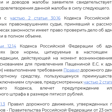
и и доводов жалобы заявителя свидетельствует
удовлетворения данной жалобы в силу следующего.
ии с
частью 2 статьи 30.16
Кодекса Российской
ных правонарушениях судья, принявший к рассмо
ересах законности имеет право проверить дело об а
и в полном объеме.
и 12.14
Кодекса Российской Федерации об адм
иях (все нормы, цитируемые в настоящем п
едакции, действующей на момент возникновения 
снованием для привлечения Пащениной Е.С. к ад
ти) невыполнение требования
Правил
дорожного дви
портному средству, пользующемуся преимущест
сключением случаев, предусмотренных
частью 2 стать
го Кодекса, влечет предупреждение ил
ого штрафа в размере пятисот рублей.
1.3
Правил дорожного движения, утвержденных 
ов - Правительства Российской Федерации от 23 октя