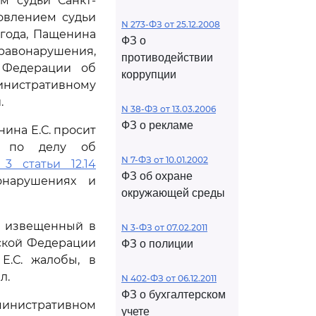
м судьи Санкт-
новлением судьи
N 273-ФЗ от 25.12.2008
 года, Пащенина
ФЗ о
равонарушения,
противодействии
 Федерации об
коррупции
нистративному
.
N 38-ФЗ от 13.03.2006
ФЗ о рекламе
ина Е.С. просит
е по делу об
N 7-ФЗ от 10.01.2002
 3 статьи 12.14
ФЗ об охране
онарушениях и
окружающей среды
, извещенный в
N 3-ФЗ от 07.02.2011
ской Федерации
ФЗ о полиции
Е.С. жалобы, в
л.
N 402-ФЗ от 06.12.2011
ФЗ о бухгалтерском
нистративном
учете