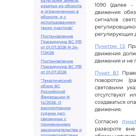
категорий земель,
1090 (далее -
изъятых из оборота
и ограниченных в
движения обяз
обороте, и с
сигналов свет
использованием
регулировщик
таких участков"
регулирующих 
Постановление
Президиума ВС РФ
Пунктом 1.5
Пра
от 01.07.2026 N 24-
ПЭК26
движения должн
движения и не 
Постановление
Президиума ВС РФ
от 01.07.2026
Пункт 8.1
Прави
поворотом (р
"Тематический
обзор ВС
световыми ука
Российской
отсутствуют 
Федерации N
создаваться оп
14/2026. О
рассмотрении
движения.
судами дел,
связанных с
Согласно
пунк
применением
развороте вне
законодательства о
противодействии