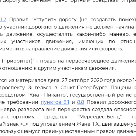
ь дорогу встречным транспортным средствам и тр
1.2
Правил "Уступить дорогу (не создавать помех)
о участник дорожного движения не должен начинат
ь движение, осуществлять какой-либо маневр, 
гих участников движения, имеющих по отн
изменить направление движения или скорость.
 (приоритет)" - право на первоочередное движени
 отношению к другим участникам движения.
ся из материалов дела, 27 октября 2020 года около 1
проспекту Энгельса в Санкт-Петербурге Пащенина 
редством "Киа - Пиканто", государственный регис
ение требований
пунктов 8.1
и
8.8
Правил дорожного
евра разворота вне перекрестка создала опаснос
нспортному средству "Мерседес-Бенц", го
 знак <...> под управлением Жане Т.Х., двигавшему
 пользующемуся преимущественным правом движения