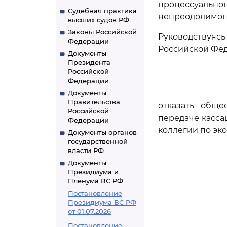
процессуальн
Судебная практика
непреодолимого
высших судов РФ
Законы Российской
Руководствуя
Федерации
Российской Фе
Документы
Президента
Российской
Федерации
Документы
Правительства
отказать обще
Российской
передаче касса
Федерации
коллегии по эк
Документы органов
государственной
власти РФ
Документы
Президиума и
Пленума ВС РФ
Постановление
Президиума ВС РФ
от 01.07.2026
Постановление