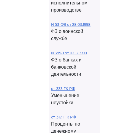
исполнительном
производстве
N 53-ФЗ от 28.03.1998
ФЗ о воинской
службе
N 395-1 от 02.12.1990
ФЗ о банках и
банковской
деятельности
ст. 333 ГК РФ
Уменьшение
неустойки
ст. 317.1 ГК РФ
Проценты по
денежному