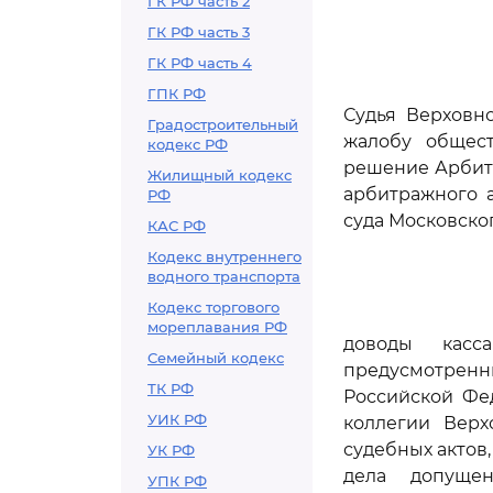
ГК РФ часть 2
ГК РФ часть 3
ГК РФ часть 4
ГПК РФ
Судья Верховно
Градостроительный
жалобу общест
кодекс РФ
решение Арбитр
Жилищный кодекс
арбитражного а
РФ
суда Московского
КАС РФ
Кодекс внутреннего
водного транспорта
Кодекс торгового
мореплавания РФ
доводы касс
Семейный кодекс
предусмотре
ТК РФ
Российской Фе
УИК РФ
коллегии Верх
судебных актов,
УК РФ
дела допуще
УПК РФ