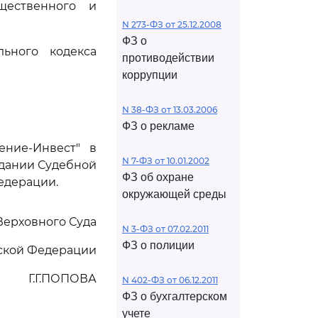
щественного и
N 273-ФЗ от 25.12.2008
ФЗ о
ьного кодекса
противодействии
коррупции
N 38-ФЗ от 13.03.2006
ФЗ о рекламе
ение-Инвест" в
N 7-ФЗ от 10.01.2002
едании Судебной
ФЗ об охране
едерации.
окружающей среды
Верховного Суда
N 3-ФЗ от 07.02.2011
ФЗ о полиции
ской Федерации
Г.Г.ПОПОВА
N 402-ФЗ от 06.12.2011
ФЗ о бухгалтерском
учете