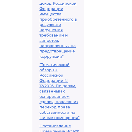
доход Российской
Федерации
имущества,
приобретенного в
результате
нарушения
требований и
запретов,
направленных на
предотвращение
коррупции"
"Тематический
обзор ВС
Российской
Федерации N
12/2026. По делам,
связанным с
оспариванием
сделок, повлекших
переход права
собственности на
жилые помещения"
Постановление
Президиума ВС РФ