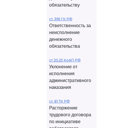
обязательству
ст. 395 ГК РФ
Ответственность за
неисполнение
денежного
обязательства
ст 20.25 КоАП РФ
Уклонение от
исполнения
административного
наказания
ст. 81 ТК РФ
Расторжение
трудового договора
по инициативе