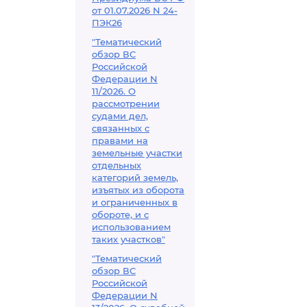
от 01.07.2026 N 24-
ПЭК26
"Тематический
обзор ВС
Российской
Федерации N
11/2026. О
рассмотрении
судами дел,
связанных с
правами на
земельные участки
отдельных
категорий земель,
изъятых из оборота
и ограниченных в
обороте, и с
использованием
таких участков"
"Тематический
обзор ВС
Российской
Федерации N