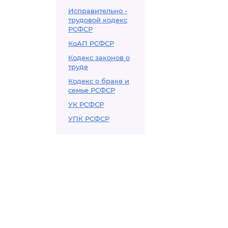
Исправительно -
трудовой кодекс
РСФСР
КоАП РСФСР
Кодекс законов о
труде
Кодекс о браке и
семье РСФСР
УК РСФСР
УПК РСФСР