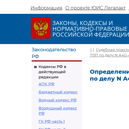
Информация
О проекте ЮИС Легалакт
ЗАКОНЫ, КОДЕКСЫ И
НОРМАТИВНО-ПРАВОВЫЕ 
РОССИЙСКОЙ ФЕДЕРАЦИ
Законодательство
|
Судебная практ
7197 по делу N А40-
РФ
Кодексы РФ в
Определение
действующей
редакции
по делу N А
АПК РФ
Бюджетный кодекс
Водный кодекс РФ
Воздушный кодекс
РФ
ГК РФ часть 1