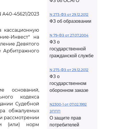
ФЗ об ОСАГО
 А40-45621/2023
N 273-ФЗ от 29.12.2012
ФЗ об образовании
ив кассационную
N 79-ФЗ от 27.07.2004
ние-Инвест" на
ФЗ о
вление Девятого
государственной
ие Арбитражного
гражданской службе
N 275-ФЗ от 29.12.2012
ФЗ о
государственном
е оснований,
оборонном заказе
ного кодекса
дании Судебной
N2300-1 от 07.02.1992
тра обжалуемых
ЗППП
при рассмотрении
О защите прав
и (или) норм
потребителей