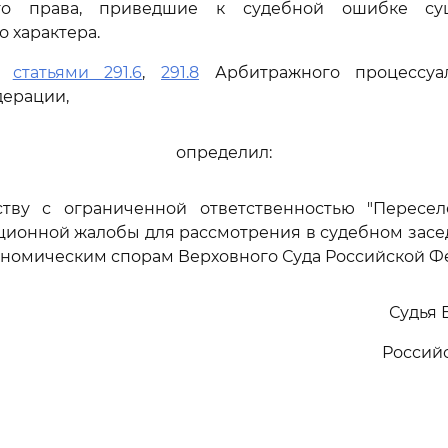
ого права, приведшие к судебной ошибке су
 характера.
сь
статьями 291.6
,
291.8
Арбитражного процессуал
дерации,
определил:
ству с ограниченной ответственностью "Пересел
ционной жалобы для рассмотрения в судебном зас
ономическим спорам Верховного Суда Российской Ф
Судья 
Россий