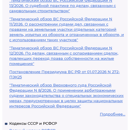
"Тематический обзор ВС Российской Федерации N
13/2026. О судебной практике по делам, связанным с
самовольным строительством"
"Тематический обзор ВС Российской Федерации N
11/2026. О рассмотрении судами дел, связанных с
правами на земельные участки отдельных категорий
земель, изъятых из оборота и ограниченных в обороте, и
с использованием таких участков"
"Тематический обзор ВС Российской Федерации N
12/2026. По делам, связанным с оспариванием сделок,
повлекших переход права собственности на жилые
помещения"
Постановление Президиума ВС РФ от 01.07.2026 N 272-
ПЭК25
"Тематический обзор Верховного суда Российской
Федерации N 8/2026. О применении арбитражными
судами законодательства о специальных экономических
мерах, предусмотренных в целях защиты национальных
интересов Российской Федерации"
Подробнее...
Кодексы СССР и РСФСР