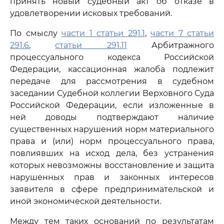
принять новый судебный акт об отказе в
удовлетворении исковых требований.
По смыслу
части 1 статьи 291.1
,
части 7 статьи
291.6
,
статьи 291.11
Арбитражного
процессуального кодекса Российской
Федерации, кассационная жалоба подлежит
передаче для рассмотрения в судебном
заседании Судебной коллегии Верховного Суда
Российской Федерации, если изложенные в
ней доводы подтверждают наличие
существенных нарушений норм материального
права и (или) норм процессуального права,
повлиявших на исход дела, без устранения
которых невозможны восстановление и защита
нарушенных прав и законных интересов
заявителя в сфере предпринимательской и
иной экономической деятельности.
Между тем таких оснований по результатам