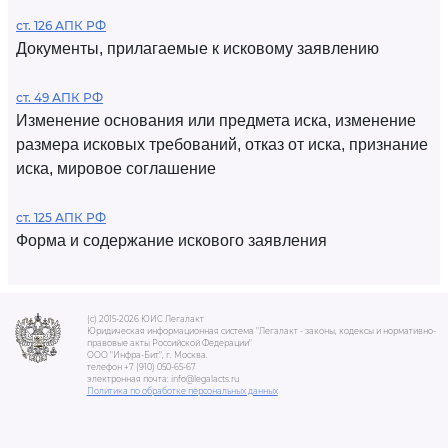
ст. 126 АПК РФ
Документы, прилагаемые к исковому заявлению
ст. 49 АПК РФ
Изменение основания или предмета иска, изменение
размера исковых требований, отказ от иска, признание
иска, мировое соглашение
ст. 125 АПК РФ
Форма и содержание искового заявления
(c) 2015-2026 ЮИС Легалакт
Юридическая информационная система "Легалакт - законы, кодексы и нормативно-
правовые акты Российской Федерации"
ООО "Инфра-Бит", г. Москва.
телефон +7 (910) 050-65-67
электронная почта: info@legalacts.ru
Политика по обработке персональных данных