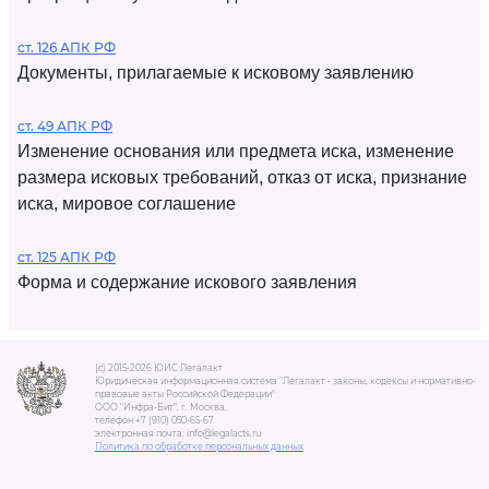
ст. 126 АПК РФ
Документы, прилагаемые к исковому заявлению
ст. 49 АПК РФ
Изменение основания или предмета иска, изменение
размера исковых требований, отказ от иска, признание
иска, мировое соглашение
ст. 125 АПК РФ
Форма и содержание искового заявления
(c) 2015-2026 ЮИС Легалакт
Юридическая информационная система "Легалакт - законы, кодексы и нормативно-
правовые акты Российской Федерации"
ООО "Инфра-Бит", г. Москва.
телефон +7 (910) 050-65-67
электронная почта: info@legalacts.ru
Политика по обработке персональных данных