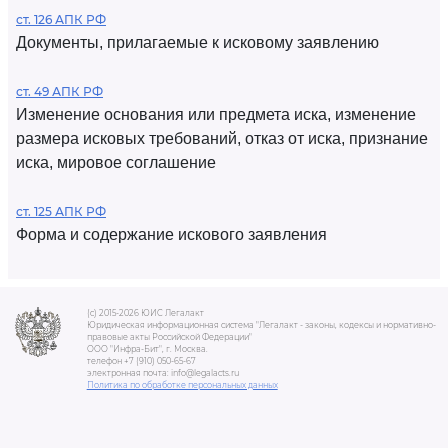
ст. 126 АПК РФ
Документы, прилагаемые к исковому заявлению
ст. 49 АПК РФ
Изменение основания или предмета иска, изменение
размера исковых требований, отказ от иска, признание
иска, мировое соглашение
ст. 125 АПК РФ
Форма и содержание искового заявления
(c) 2015-2026 ЮИС Легалакт
Юридическая информационная система "Легалакт - законы, кодексы и нормативно-
правовые акты Российской Федерации"
ООО "Инфра-Бит", г. Москва.
телефон +7 (910) 050-65-67
электронная почта: info@legalacts.ru
Политика по обработке персональных данных