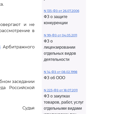
а.
N 135-ФЗ от 26.07.2006
ФЗ о защите
конкуренции
ровергают и не
рассмотрение в
N 99-ФЗ от 04.05.2011
ФЗ о
8
Арбитражного
лицензировании
отдельных видов
деятельности
N 14-ФЗ от 08.02.1998
ФЗ об ООО
ебном заседании
да Российской
N 223-ФЗ от 18.07.2011
ФЗ о закупках
товаров, работ, услуг
Судья
отдельными видами