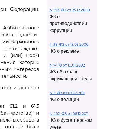
кой Федерации,
N 273-ФЗ от 25.12.2008
ФЗ о
противодействии
1
Арбитражного
коррупции
алоба подлежит
егии Верховного
N 38-ФЗ от 13.03.2006
 подтверждают
ФЗ о рекламе
 и (или) норм
анения которых
N 7-ФЗ от 10.01.2002
нных интересов
ФЗ об охране
тельности.
окружающей среды
ктов и доводов
N 3-ФЗ от 07.02.2011
ФЗ о полиции
й 61.2 и 61.3
(банкротстве)" и
N 402-ФЗ от 06.12.2011
енежных средств
ФЗ о бухгалтерском
я, она не была
учете