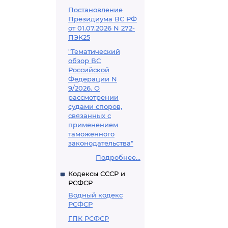
Постановление
Президиума ВС РФ
от 01.07.2026 N 272-
ПЭК25
"Тематический
обзор ВС
Российской
Федерации N
9/2026. О
рассмотрении
судами споров,
связанных с
применением
таможенного
законодательства"
Подробнее...
Кодексы СССР и
РСФСР
Водный кодекс
РСФСР
ГПК РСФСР