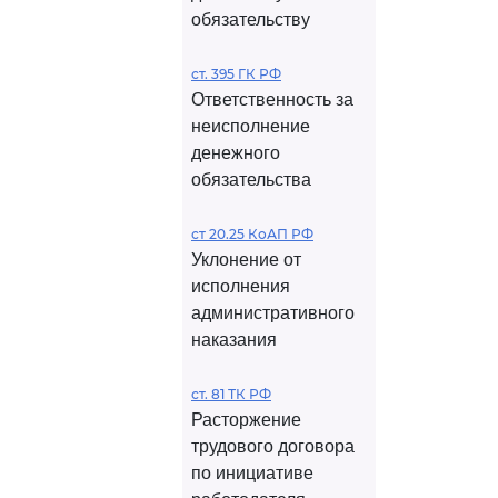
обязательству
ст. 395 ГК РФ
Ответственность за
неисполнение
денежного
обязательства
ст 20.25 КоАП РФ
Уклонение от
исполнения
административного
наказания
ст. 81 ТК РФ
Расторжение
трудового договора
по инициативе