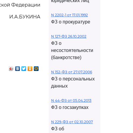
юридических лиц
йской Федерации
N 2202-1 от 17.01.1992
И.А.БУКИНА
ФЗ о прокуратуре
N 127-ФЗ 26.10.2002
ФЗ о
несостоятельности
(банкротстве)
N 152-ФЗ от 27.07.2006
ФЗ о персональных
данных
N 44-ФЗ от 05.04.2013
ФЗ о госзакупках
N 229-ФЗ от 02.10.2007
ФЗ об