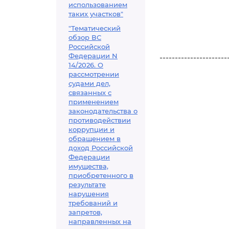
использованием
таких участков"
"Тематический
обзор ВС
Российской
Федерации N
----------------------
14/2026. О
рассмотрении
судами дел,
связанных с
применением
законодательства о
противодействии
коррупции и
обращением в
доход Российской
Федерации
имущества,
приобретенного в
результате
нарушения
требований и
запретов,
направленных на