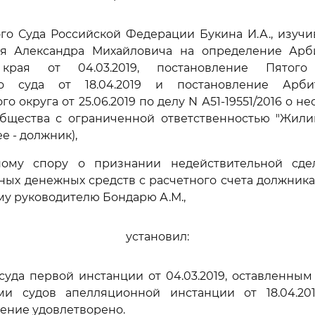
го Суда Российской Федерации Букина И.А., изуч
я Александра Михайловича на определение Арб
края от 04.03.2019, постановление Пятого
го суда от 18.04.2019 и постановление Арби
о округа от 25.06.2019 по делу N А51-19551/2016 о н
 общества с ограниченной ответственностью "Жил
е - должник),
ному спору о признании недействительной сде
чных денежных средств с расчетного счета должника
му руководителю Бондарю А.М.,
установил:
уда первой инстанции от 04.03.2019, оставленны
ми судов апелляционной инстанции от 18.04.20
вление удовлетворено.