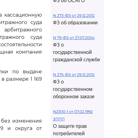
ФЗ об ОСАГО
ив кассационную
N 273-ФЗ от 29.12.2012
итражного суда
ФЗ об образовании
 арбитражного
тражного суда
N 79-ФЗ от 27.07.2004
есостоятельности
ФЗ о
ищная компания
государственной
гражданской службе
лки по выдаче
N 275-ФЗ от 29.12.2012
 в размере 1 169
ФЗ о
государственном
оборонном заказе
N2300-1 от 07.02.1992
ЗППП
м без изменения
О защите прав
19 и округа от
потребителей