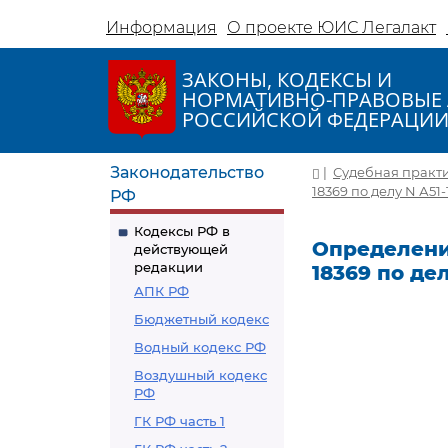
Информация
О проекте ЮИС Легалакт
ЗАКОНЫ, КОДЕКСЫ И
НОРМАТИВНО-ПРАВОВЫЕ 
РОССИЙСКОЙ ФЕДЕРАЦИ
Законодательство
|
Судебная практ
18369 по делу N А51-
РФ
Кодексы РФ в
Определение
действующей
редакции
18369 по дел
АПК РФ
Бюджетный кодекс
Водный кодекс РФ
Воздушный кодекс
РФ
ГК РФ часть 1