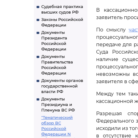
Судебная практика
В кассационно
высших судов РФ
заявитель прос
Законы Российской
Федерации
По смыслу
час
Документы
процессуально
Президента
Российской
передаче для р
Федерации
Суда Российс
Документы
наличие суще
Правительства
процессуально
Российской
Федерации
невозможны во
Документы органов
заявителя в сф
государственной
власти РФ
Между тем так
Документы
кассационной ж
Президиума и
Пленума ВС РФ
Разрешая спо
"Тематический
Федерального за
обзор ВС
исходили из то
Российской
Федерации N
в отсутствие 