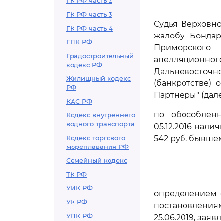
ГК РФ часть 2
ГК РФ часть 3
Судья Верховно
ГК РФ часть 4
жалобу Бондар
ГПК РФ
Приморского 
Градостроительный
апелляционно
кодекс РФ
Дальневосточног
Жилищный кодекс
(банкротстве)
РФ
Партнеры" (дале
КАС РФ
по обособлен
Кодекс внутреннего
водного транспорта
05.12.2016 нали
Кодекс торгового
542 руб. бывше
мореплавания РФ
Семейный кодекс
ТК РФ
УИК РФ
определением с
УК РФ
постановления
УПК РФ
25.06.2019, зая