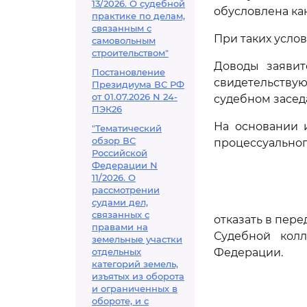
13/2026. О судебной
обусловлена ка
практике по делам,
связанным с
При таких усло
самовольным
строительством"
Доводы заявит
Постановление
свидетельству
Президиума ВС РФ
от 01.07.2026 N 24-
судебном засед
ПЭК26
На основании 
"Тематический
обзор ВС
процессуальног
Российской
Федерации N
11/2026. О
рассмотрении
судами дел,
связанных с
отказать в пер
правами на
Судебной кол
земельные участки
отдельных
Федерации.
категорий земель,
изъятых из оборота
и ограниченных в
обороте, и с