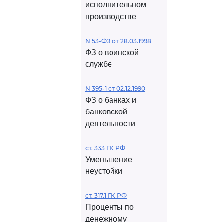
исполнительном
производстве
N 53-ФЗ от 28.03.1998
ФЗ о воинской
службе
N 395-1 от 02.12.1990
ФЗ о банках и
банковской
деятельности
ст. 333 ГК РФ
Уменьшение
неустойки
ст. 317.1 ГК РФ
Проценты по
денежному