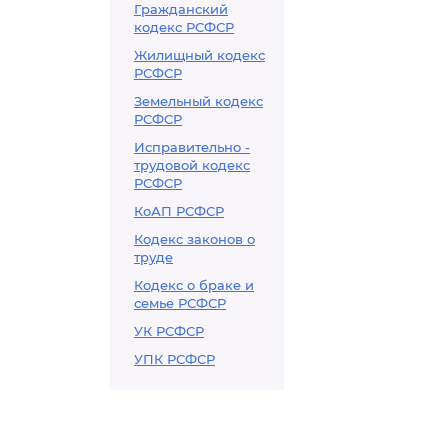
Гражданский
кодекс РСФСР
Жилищный кодекс
РСФСР
Земельный кодекс
РСФСР
Исправительно -
трудовой кодекс
РСФСР
КоАП РСФСР
Кодекс законов о
труде
Кодекс о браке и
семье РСФСР
УК РСФСР
УПК РСФСР