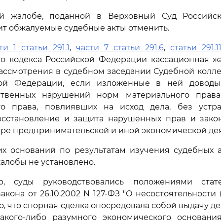
й жалобе, поданной в Верховный Суд Российс
ит обжалуемые судебные акты отменить.
ти 1 статьи 291.1
,
части 7 статьи 291.6
,
статьи 291.1
го кодекса Российской Федерации кассационная ж
ассмотрения в судебном заседании Судебной колл
кой Федерации, если изложенные в ней доводы
ственных нарушений норм материального права
го права, повлиявших на исход дела, без устр
сстановление и защита нарушенных прав и зако
ере предпринимательской и иной экономической дея
их оснований по результатам изучения судебных а
алобы не установлено.
р, суды руководствовались положениями стате
кона от 26.10.2002 N 127-ФЗ "О несостоятельности 
го, что спорная сделка опосредовала собой выдачу д
какого-либо разумного экономического основани