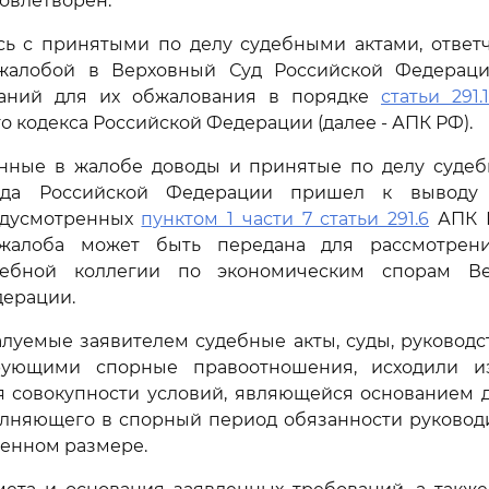
удовлетворен.
сь с принятыми по делу судебными актами, ответч
жалобой в Верховный Суд Российской Федераци
ваний для их обжалования в порядке
статьи 291.1
о кодекса Российской Федерации (далее - АПК РФ).
нные в жалобе доводы и принятые по делу судебн
уда Российской Федерации пришел к выводу 
едусмотренных
пунктом 1 части 7 статьи 291.6
АПК Р
 жалоба может быть передана для рассмотрен
дебной коллегии по экономическим спорам Ве
дерации.
луемые заявителем судебные акты, суды, руководс
рующими спорные правоотношения, исходили и
я совокупности условий, являющейся основанием д
олняющего в спорный период обязанности руковод
ленном размере.