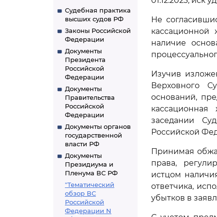
01.12.2023, иск 
Судебная практика
высших судов РФ
Не согласивши
Законы Российской
кассационной 
Федерации
наличие осно
Документы
процессуальног
Президента
Российской
Изучив изложе
Федерации
Верховного С
Документы
оснований, пр
Правительства
Российской
кассационная
Федерации
заседании Су
Документы органов
Российской Фе
государственной
власти РФ
Принимая обжа
Документы
права, регули
Президиума и
Пленума ВС РФ
истцом наличи
"Тематический
ответчика, исп
обзор ВС
убытков в заяв
Российской
Федерации N