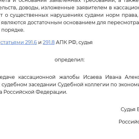
мета и основания заявленных требований, а также
ельств, доводы, изложенные заявителем в кассацио
ют о существенных нарушениях судами норм права,
не являются достаточным основанием для пересмотра
 порядке.
ь
статьями 291.6
и
291.8
АПК РФ, судья
определил:
редаче кассационной жалобы Исаева Ивана Алек
 судебном заседании Судебной коллегии по эконо
а Российской Федерации.
Судья 
Россий