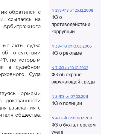
N 273-ФЗ от 25.12.2008
ик обратился с
ФЗ о
и, ссылаясь на
противодействии
Арбитражного
коррупции
ые акты, судья
N 38-ФЗ от 13.03.2006
об отсутствии
ФЗ о рекламе
Ф, по которым
ия в судебном
N 7-ФЗ от 10.01.2002
рховного Суда
ФЗ об охране
окружающей среды
твуясь нормами
N 3-ФЗ от 07.02.2011
з доказанности
ФЗ о полиции
ля взыскания с
ителя общества,
N 402-ФЗ от 06.12.2011
ФЗ о бухгалтерском
учете