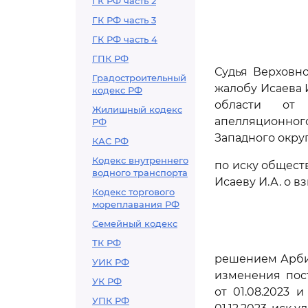
ГК РФ часть 2
ГК РФ часть 3
ГК РФ часть 4
ГПК РФ
Судья Верховн
Градостроительный
жалобу Исаева 
кодекс РФ
области от 2
Жилищный кодекс
апелляционного
РФ
Западного округа
КАС РФ
Кодекс внутреннего
по иску обществ
водного транспорта
Исаеву И.А. о в
Кодекс торгового
мореплавания РФ
Семейный кодекс
ТК РФ
решением Арбит
УИК РФ
изменения пос
УК РФ
от 01.08.2023 
УПК РФ