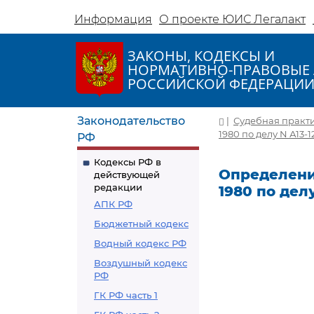
Информация
О проекте ЮИС Легалакт
ЗАКОНЫ, КОДЕКСЫ И
НОРМАТИВНО-ПРАВОВЫЕ 
РОССИЙСКОЙ ФЕДЕРАЦИ
Законодательство
|
Судебная практ
1980 по делу N А13-1
РФ
Кодексы РФ в
Определение
действующей
редакции
1980 по делу
АПК РФ
Бюджетный кодекс
Водный кодекс РФ
Воздушный кодекс
РФ
ГК РФ часть 1