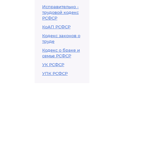
Исправительно -
трудовой кодекс
РСФСР
КоАП РСФСР
Кодекс законов о
труде
Кодекс о браке и
семье РСФСР
УК РСФСР
УПК РСФСР