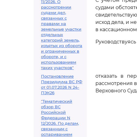
С учетом пред
11/2026. О
рассмотрении
судами обстоят
судами дел,
свидетельству
связанных с
исход дела, и 
правами на
земельные участки
в кассационном
отдельных
категорий земель,
Руководствуяс
изъятых из оборота
и ограниченных в
обороте, и с
использованием
таких участков"
отказать в пе
Постановление
Президиума ВС РФ
рассмотрения в
от 01.07.2026 N 24-
Верховного Суд
ПЭК26
"Тематический
обзор ВС
Российской
Федерации N
12/2026. По делам,
связанным с
оспариванием