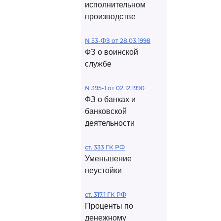
исполнительном
производстве
N 53-ФЗ от 28.03.1998
ФЗ о воинской
службе
N 395-1 от 02.12.1990
ФЗ о банках и
банковской
деятельности
ст. 333 ГК РФ
Уменьшение
неустойки
ст. 317.1 ГК РФ
Проценты по
денежному