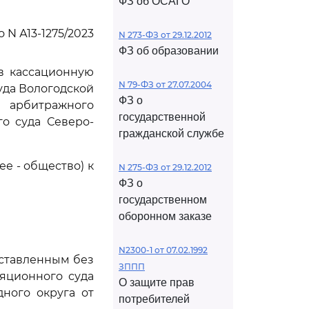
ФЗ об ОСАГО
 N А13-1275/2023
N 273-ФЗ от 29.12.2012
ФЗ об образовании
в кассационную
N 79-ФЗ от 27.07.2004
уда Вологодской
ФЗ о
 арбитражного
государственной
го суда Северо-
гражданской службе
ее - общество) к
N 275-ФЗ от 29.12.2012
ФЗ о
государственном
оборонном заказе
N2300-1 от 07.02.1992
оставленным без
ЗППП
яционного суда
О защите прав
дного округа от
потребителей