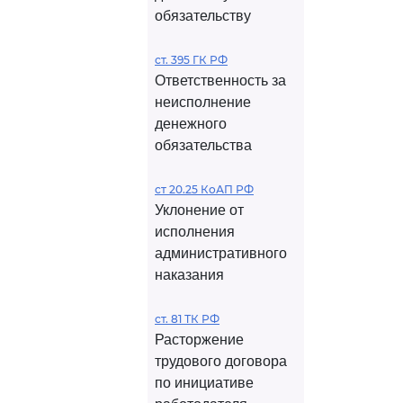
обязательству
ст. 395 ГК РФ
Ответственность за
неисполнение
денежного
обязательства
ст 20.25 КоАП РФ
Уклонение от
исполнения
административного
наказания
ст. 81 ТК РФ
Расторжение
трудового договора
по инициативе