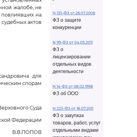
 установленных
нной жалобе, не
N 135-ФЗ от 26.07.2006
 повлиявших на
ФЗ о защите
 судебных актов
конкуренции
N 99-ФЗ от 04.05.2011
ФЗ о
лицензировании
отдельных видов
деятельности
сандровича для
мическим спорам
N 14-ФЗ от 08.02.1998
ФЗ об ООО
Верховного Суда
N 223-ФЗ от 18.07.2011
ФЗ о закупках
ской Федерации
товаров, работ, услуг
отдельными видами
В.В.ПОПОВ