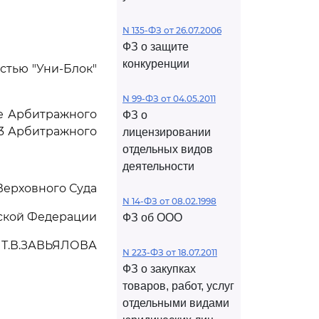
N 135-ФЗ от 26.07.2006
ФЗ о защите
конкуренции
стью "Уни-Блок"
N 99-ФЗ от 04.05.2011
е Арбитражного
ФЗ о
023 Арбитражного
лицензировании
отдельных видов
деятельности
Верховного Суда
N 14-ФЗ от 08.02.1998
ской Федерации
ФЗ об ООО
Т.В.ЗАВЬЯЛОВА
N 223-ФЗ от 18.07.2011
ФЗ о закупках
товаров, работ, услуг
отдельными видами