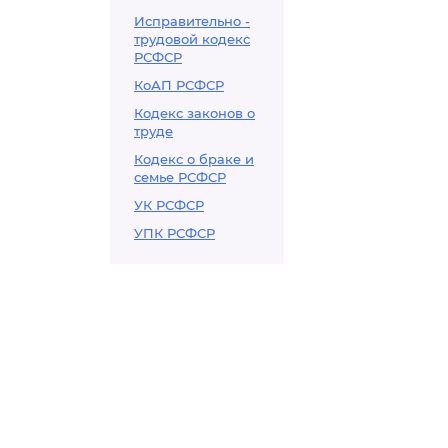
Исправительно -
трудовой кодекс
РСФСР
КоАП РСФСР
Кодекс законов о
труде
Кодекс о браке и
семье РСФСР
УК РСФСР
УПК РСФСР