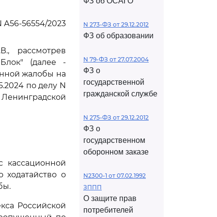
ФЗ об ОСАГО
 А56-56554/2023
N 273-ФЗ от 29.12.2012
ФЗ об образовании
В., рассмотрев
N 79-ФЗ от 27.07.2004
Блок" (далее -
ФЗ о
онной жалобы на
государственной
.2024 по делу N
гражданской службе
 Ленинградской
N 275-ФЗ от 29.12.2012
ФЗ о
государственном
оборонном заказе
с кассационной
 ходатайство о
N2300-1 от 07.02.1992
бы.
ЗППП
О защите прав
кса Российской
потребителей