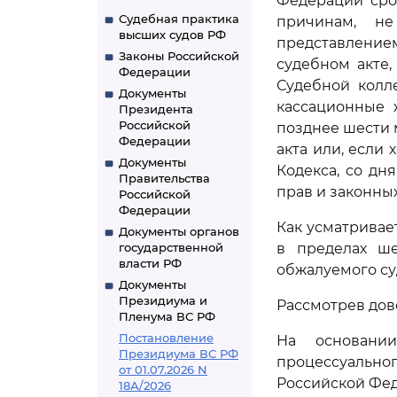
Федерации сро
Судебная практика
причинам, н
высших судов РФ
представлением
Законы Российской
судебном акте,
Федерации
Судебной колл
Документы
кассационные 
Президента
Российской
позднее шести 
Федерации
акта или, если
Документы
Кодекса, со дн
Правительства
прав и законны
Российской
Федерации
Как усматривае
Документы органов
государственной
в пределах ше
власти РФ
обжалуемого су
Документы
Президиума и
Рассмотрев дов
Пленума ВС РФ
Постановление
На основании
Президиума ВС РФ
процессуальн
от 01.07.2026 N
Российской Фе
18А/2026