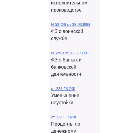
исполнительном
производстве
N 53-ФЗ от 28.03.1998
ФЗ о воинской
службе
N 395-1 от 02.12.1990
ФЗ о банках и
банковской
деятельности
ст. 333 ГК РФ
Уменьшение
неустойки
ст. 317.1 ГК РФ
Проценты по
денежному