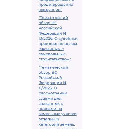
предотвращение
коррупции"
"Тематический
обзор ВС
Российской
Федерации N
13/2026. О судебной
практике по делам,
связанным с
самовольным
строительством"
"Тематический
обзор ВС
Российской
Федерации N
11/2026. О
рассмотрении
судами дел,
связанных с
правами на
земельные участки
отдельных
категорий земель,