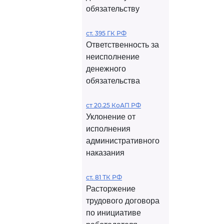
обязательству
ст. 395 ГК РФ
Ответственность за
неисполнение
денежного
обязательства
ст 20.25 КоАП РФ
Уклонение от
исполнения
административного
наказания
ст. 81 ТК РФ
Расторжение
трудового договора
по инициативе