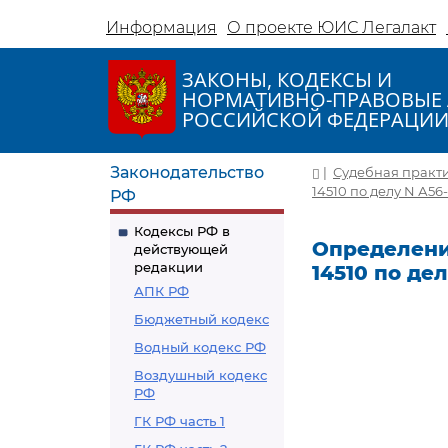
Информация
О проекте ЮИС Легалакт
ЗАКОНЫ, КОДЕКСЫ И
НОРМАТИВНО-ПРАВОВЫЕ 
РОССИЙСКОЙ ФЕДЕРАЦИ
Законодательство
|
Судебная практ
14510 по делу N А56
РФ
Кодексы РФ в
Определение
действующей
редакции
14510 по де
АПК РФ
Бюджетный кодекс
Водный кодекс РФ
Воздушный кодекс
РФ
ГК РФ часть 1