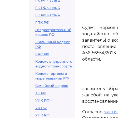
ГК РФ часть 2
ГК РФ часть 3
ГК РФ часть 4
ГПК РФ
Судья Верховн
Градостроительный
ходатайство о
кодекс РФ
заявитель) о в
Жилищный кодекс
постановление 
РФ
А56-56554/202
КАС РФ
области,
Кодекс внутреннего
водного транспорта
Кодекс торгового
мореплавания РФ
Семейный кодекс
заявитель обр
ТК РФ
жалобой на ук
УИК РФ
восстановлении
УК РФ
Согласно
части 
УПК РФ