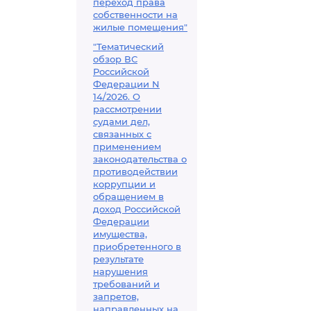
переход права
собственности на
жилые помещения"
"Тематический
обзор ВС
Российской
Федерации N
14/2026. О
рассмотрении
судами дел,
связанных с
применением
законодательства о
противодействии
коррупции и
обращением в
доход Российской
Федерации
имущества,
приобретенного в
результате
нарушения
требований и
запретов,
направленных на