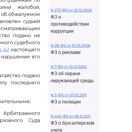
пропущенный по
ими жалобой,
N 273-ФЗ от 25.12.2008
й об обжалуемом
ФЗ о
тановлен судьей
противодействии
ассматривающим
коррупции
ство подано не
емого судебного
N 38-ФЗ от 13.03.2006
е 42
настоящего
ФЗ о рекламе
о нарушении его
N 7-ФЗ от 10.01.2002
ФЗ об охране
атайство подано
окружающей среды
илу последнего
N 3-ФЗ от 07.02.2011
ажительными.
ФЗ о полиции
Арбитражного
N 402-ФЗ от 06.12.2011
рховного Суда
ФЗ о бухгалтерском
учете