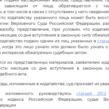
к подачи кассационных жалобы, представления, 
е зависящим от лица, обратившегося с так
, в том числе в связи с отсутствием у него сведени
 по ходатайству указанного лица может быть восс
егии Верховного Суда Российской Федерации, р
жалобу, представление, при условии, что ходатай
месяцев со дня вступления в законную силу обжалу
 ходатайство подано одним из лиц, указанных в
стать
я, когда это лицо узнало или должно было узнать 
х интересов обжалуемым судебным актом.
тся из представленных материалов, заявителем ход
сти месяцев со дня вступления в законную с
дебного акта.
оды, изложенные в ходатайстве, суд признает их ув
 изложенного, руководствуясь
статьей 291.2
ого кодекса Российской Федерации, судья Ве
дерации