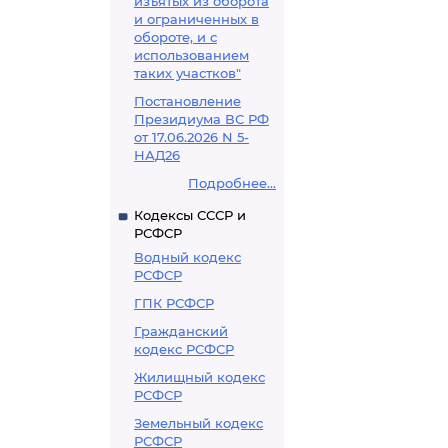
изъятых из оборота
и ограниченных в
обороте, и с
использованием
таких участков"
Постановление
Президиума ВС РФ
от 17.06.2026 N 5-
НАД26
Подробнее...
Кодексы СССР и
РСФСР
Водный кодекс
РСФСР
ГПК РСФСР
Гражданский
кодекс РСФСР
Жилищный кодекс
РСФСР
Земельный кодекс
РСФСР