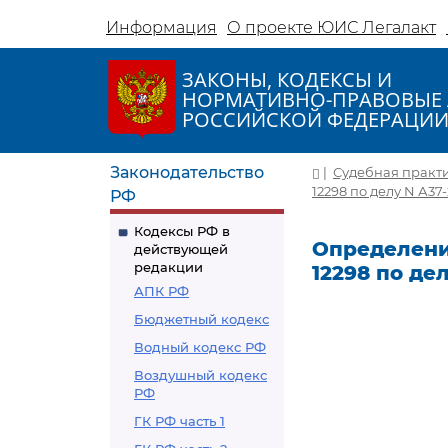
Информация
О проекте ЮИС Легалакт
ЗАКОНЫ, КОДЕКСЫ И
НОРМАТИВНО-ПРАВОВЫЕ 
РОССИЙСКОЙ ФЕДЕРАЦИ
Законодательство
|
Судебная практ
12298 по делу N А37
РФ
Кодексы РФ в
Определение
действующей
редакции
12298 по де
АПК РФ
Бюджетный кодекс
Водный кодекс РФ
Воздушный кодекс
РФ
ГК РФ часть 1