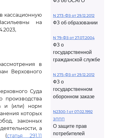
ФЗ об ОСАГО
ив кассационную
N 273-ФЗ от 29.12.2012
Васильевны на
ФЗ об образовании
.2023,
N 79-ФЗ от 27.07.2004
ФЗ о
государственной
гражданской службе
рассмотрения в
рам Верховного
N 275-ФЗ от 29.12.2012
ФЗ о
государственном
ерховного Суда
оборонном заказе
о производства
а и (или) норм
N2300-1 от 07.02.1992
ранения которых
ЗППП
бод, законных
О защите прав
еятельности, а
потребителей
 (
статья 291.11