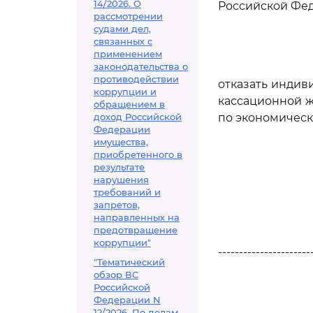
14/2026. О
Российской Фед
рассмотрении
судами дел,
связанных с
применением
законодательства о
противодействии
отказать инди
коррупции и
кассационной ж
обращением в
доход Российской
по экономическ
Федерации
имущества,
приобретенного в
результате
нарушения
требований и
запретов,
направленных на
предотвращение
коррупции"
----------------------
"Тематический
обзор ВС
Российской
Федерации N
12/2026. По делам,