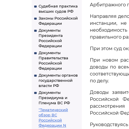
Арбитражного п
Судебная практика
высших судов РФ
Направляя дело
Законы Российской
инстанции, не
Федерации
необходимость
Документы
Президента
правильного ра
Российской
Федерации
При этом суд о
Документы
Правительства
При новом рас
Российской
доводы по все
Федерации
соответствующ
Документы органов
государственной
по делу.
власти РФ
Доводы заяви
Документы
Президиума и
Российской Ф
Пленума ВС РФ
рассмотрения
"Тематический
Российской Фе
обзор ВС
Российской
Руководствуя
Федерации N