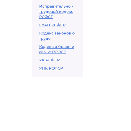
Исправительно -
трудовой кодекс
РСФСР
КоАП РСФСР
Кодекс законов о
труде
Кодекс о браке и
семье РСФСР
УК РСФСР
УПК РСФСР