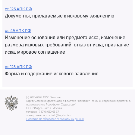
ст. 126 АПК РФ
Документы, прилагаемые к исковому заявлению
ст. 49 АПК РФ
Изменение основания или предмета иска, изменение
размера исковых требований, отказ от иска, признание
иска, мировое соглашение
ст. 125 АПК РФ
Форма и содержание искового заявления
(c) 2015-2026 ЮИС Легалакт
Юридическая информационная система "Легалакт - законы, кодексы и нормативно-
правовые акты Российской Федерации"
ООО "Инфра-Бит", г. Москва.
телефон +7 (910) 050-65-67
электронная почта: info@legalacts.ru
Политика по обработке персональных данных