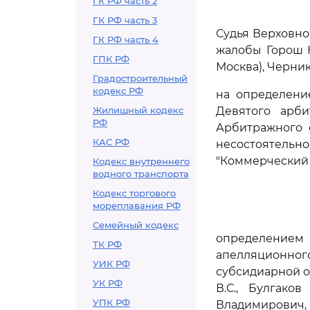
ГК РФ часть 2
ГК РФ часть 3
Судья Верховно
ГК РФ часть 4
жалобы Горош Ю
ГПК РФ
Москва), Черник
Градостроительный
кодекс РФ
на определение
Жилищный кодекс
Девятого арби
РФ
Арбитражного с
КАС РФ
несостоятельн
"Коммерческий б
Кодекс внутреннего
водного транспорта
Кодекс торгового
мореплавания РФ
Семейный кодекс
определением 
ТК РФ
апелляционного
УИК РФ
субсидиарной о
УК РФ
В.С., Булгако
УПК РФ
Владимирович,