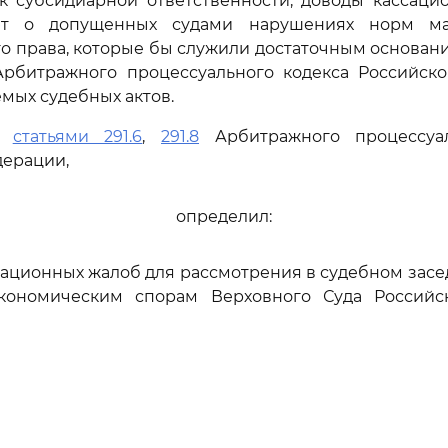
к субсидиарной ответственности, доводы кассаци
уют о допущенных судами нарушениях норм ма
о права, которые бы служили достаточным основан
рбитражного процессуального кодекса Российск
мых судебных актов.
сь
статьями 291.6
,
291.8
Арбитражного процессуал
дерации,
определил:
сационных жалоб для рассмотрения в судебном зас
кономическим спорам Верховного Суда Россий