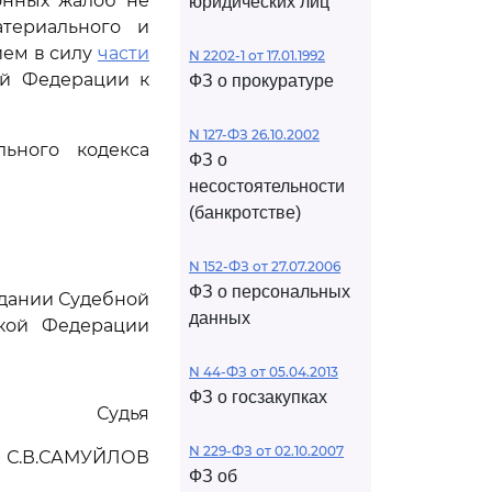
онных жалоб не
юридических лиц
териального и
ием в силу
части
N 2202-1 от 17.01.1992
ой Федерации к
ФЗ о прокуратуре
N 127-ФЗ 26.10.2002
ьного кодекса
ФЗ о
несостоятельности
(банкротстве)
N 152-ФЗ от 27.07.2006
ФЗ о персональных
едании Судебной
данных
ской Федерации
N 44-ФЗ от 05.04.2013
ФЗ о госзакупках
Судья
N 229-ФЗ от 02.10.2007
С.В.САМУЙЛОВ
ФЗ об