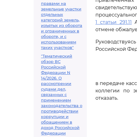
привлеченных 
правами на
свидетельств
земельные участки
отдельных
процессуальног
категорий земель,
1 статьи 291.11
А
изъятых из оборота
отмене обжалуе
и ограниченных в
обороте, и с
Руководствуя
использованием
таких участков"
Российской Фе
"Тематический
обзор ВС
Российской
Федерации N
14/2026. О
в передаче кас
рассмотрении
судами дел,
коллегии по э
связанных с
отказать.
применением
законодательства о
противодействии
коррупции и
обращением в
доход Российской
Федерации