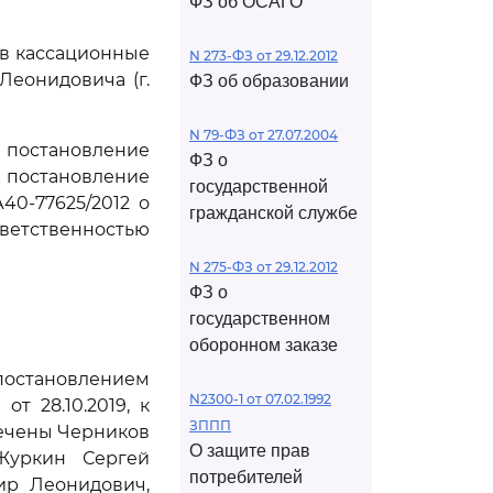
ФЗ об ОСАГО
ив кассационные
N 273-ФЗ от 29.12.2012
Леонидовича (г.
ФЗ об образовании
N 79-ФЗ от 27.07.2004
, постановление
ФЗ о
 постановление
государственной
40-77625/2012 о
гражданской службе
ветственностью
N 275-ФЗ от 29.12.2012
ФЗ о
государственном
оборонном заказе
постановлением
N2300-1 от 07.02.1992
т 28.10.2019, к
ЗППП
лечены Черников
О защите прав
 Журкин Сергей
потребителей
ир Леонидович,