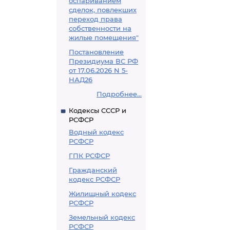
оспариванием
сделок, повлекших
переход права
собственности на
жилые помещения"
Постановление
Президиума ВС РФ
от 17.06.2026 N 5-
НАД26
Подробнее...
Кодексы СССР и
РСФСР
Водный кодекс
РСФСР
ГПК РСФСР
Гражданский
кодекс РСФСР
Жилищный кодекс
РСФСР
Земельный кодекс
РСФСР