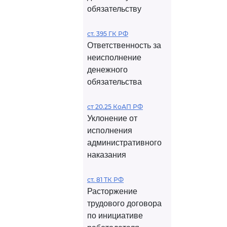
обязательству
ст. 395 ГК РФ
Ответственность за
неисполнение
денежного
обязательства
ст 20.25 КоАП РФ
Уклонение от
исполнения
административного
наказания
ст. 81 ТК РФ
Расторжение
трудового договора
по инициативе