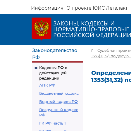
Информация
О проекте ЮИС Легалакт
ЗАКОНЫ, КОДЕКСЫ И
НОРМАТИВНО-ПРАВОВЫЕ 
РОССИЙСКОЙ ФЕДЕРАЦИ
Законодательство
|
Судебная практ
1353(31,32) по делу 
РФ
Кодексы РФ в
Определение
действующей
редакции
1353(31,32) 
АПК РФ
Бюджетный кодекс
Водный кодекс РФ
Воздушный кодекс
РФ
ГК РФ часть 1