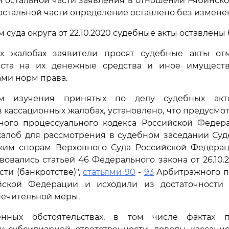
 остальной части заявления в отношении Рябинског
в остальной части определение оставлено без измене
суда округа от 22.10.2020 судебные акты оставлены
х жалобах заявители просят судебные акты от
ста на их денежные средства и иное имуществ
ми норм права.
ам изучения принятых по делу судебных акт
 кассационных жалобах, установлено, что предусм
ого процессуального кодекса Российской Федер
жалоб для рассмотрения в судебном заседании Суд
ким спорам Верховного Суда Российской Федераци
вовались статьей 46 Федерального закона от 26.10.2
ти (банкротстве)",
статьями 90
-
93
Арбитражного п
йской Федерации и исходили из достаточности
печительной меры.
енных обстоятельствах, в том числе фактах п