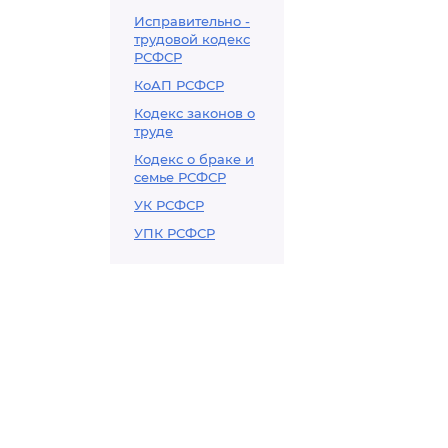
Исправительно -
трудовой кодекс
РСФСР
КоАП РСФСР
Кодекс законов о
труде
Кодекс о браке и
семье РСФСР
УК РСФСР
УПК РСФСР