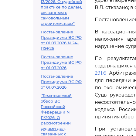
удовлетворении
13/2026. О судебной
практике по делам,
В.Л. отказано; 
связанным с
самовольным
Постановлением 
строительством"
В кассационны
Постановление
Президиума ВС РФ
наложения аре
от 01.07.2026 N 24-
нарушение суда
ПЭК26
Постановление
По результат
Президиума ВС РФ
содержащихся в
от 01.07.2026
291.6
Арбитражн
Постановление
для передачи 
Президиума ВС РФ
от 01.07.2026
по экономичес
Суды руководст
"Тематический
обзор ВС
несостоятельнос
Российской
кодекса Росси
Федерации N
принятия обес
11/2026. О
рассмотрении
судами дел,
При установл
связанных с