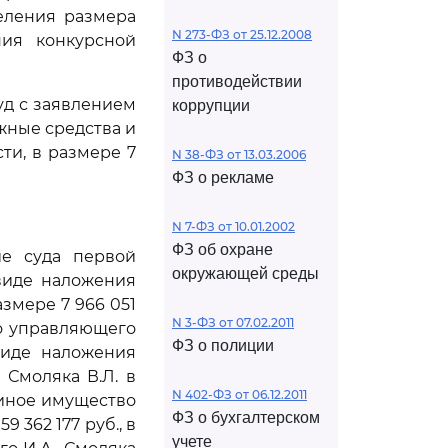
еления размера
N 273-ФЗ от 25.12.2008
ния конкурсной
ФЗ о
противодействии
д с заявлением
коррупции
жные средства и
ти, в размере 7
N 38-ФЗ от 13.03.2006
ФЗ о рекламе
N 7-ФЗ от 10.01.2002
ФЗ об охране
ие суда первой
окружающей среды
виде наложения
змере 7 966 051
N 3-ФЗ от 07.02.2011
го управляющего
ФЗ о полиции
виде наложения
 Смоляка В.Л. в
N 402-ФЗ от 06.12.2011
 иное имущество
ФЗ о бухгалтерском
9 362 177 руб., в
учете