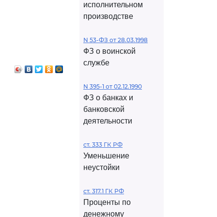
исполнительном
производстве
N 53-ФЗ от 28.03.1998
ФЗ о воинской
службе
N 395-1 от 02.12.1990
ФЗ о банках и
банковской
деятельности
ст. 333 ГК РФ
Уменьшение
неустойки
ст. 317.1 ГК РФ
Проценты по
денежному