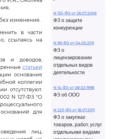
о И.А., Смоляка
ния.
N 135-ФЗ от 26.07.2006
 без изменения.
ФЗ о защите
конкуренции
менить в части
о, ссылаясь на
N 99-ФЗ от 04.05.2011
ФЗ о
лицензировании
ов и доводов,
отдельных видов
отренные
статьей
деятельности
ации основания
ебной коллегии
N 14-ФЗ от 08.02.1998
и отсутствуют.
ФЗ об ООО
002 N 127-ФЗ "О
роцессуального
N 223-ФЗ от 18.07.2011
 оснований для
ФЗ о закупках
товаров, работ, услуг
оведения лиц,
отдельными видами