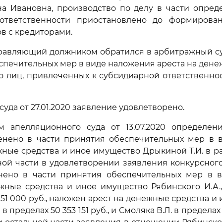
на Ивановна, производство по делу в части опред
ответственности приостановлено до формирова
ов с кредиторами.
равляющий должником обратился в арбитражный су
спечительных мер в виде наложения ареста на дене
 лиц, привлеченных к субсидиарной ответственнос
уда от 27.01.2020 заявление удовлетворено.
м апелляционного суда от 13.07.2020 определен
енено в части принятия обеспечительных мер в 
жные средства и иное имущество Дрыкиной Т.И. в ра
нной части в удовлетворении заявления конкурсно
енено в части принятия обеспечительных мер в 
жные средства и иное имущество Рябинского И.А.,
051 000 руб., наложен арест на денежные средства и
в пределах 50 353 151 руб., и Смоляка В.Л. в пределах 5