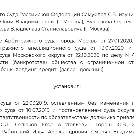
го Суда Российской Федерации Самуйлов С.В., изуч
лии Владимировны (г. Москва), Булгакова Сергея 
ова Владислава Станиславовича (г. Москва)
 Арбитражного суда города Москвы от 27.01.2020
тражного апелляционного суда от 13.07.2020 и
уда Московского округа от 22.10.2020 по делу N А
ости (банкротстве) общества с ограниченной от
анк "Холдинг-Кредит" (далее - должник),
установил:
суда от 22.03.2019, оставленным без изменения 
 суда от 10.07.2019 и постановлением суда округа о
тветственности по обязательствам должника прив
в С.Л., Селюков Егор Анатольевич, Горош Ю.В.,
 Рябинский Илья Александрович, Смоляк Владим