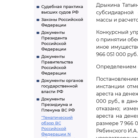
Дрыкина Татья
Судебная практика
высших судов РФ
субсидиарной 
Законы Российской
массы и расчет
Федерации
Конкурсный уп
Документы
Президента
о принятии обе
Российской
иное имущество
Федерации
966 051 000 руб.
Документы
Правительства
Определением с
Российской
Федерации
Постановление
Документы органов
государственной
инстанции отм
власти РФ
ареста на дене
Документы
000 руб., в да
Президиума и
отказано; изм
Пленума ВС РФ
ареста на дене
"Тематический
обзор ВС
размере 7 966 
Российской
Рябинского И.А. 
Федерации N