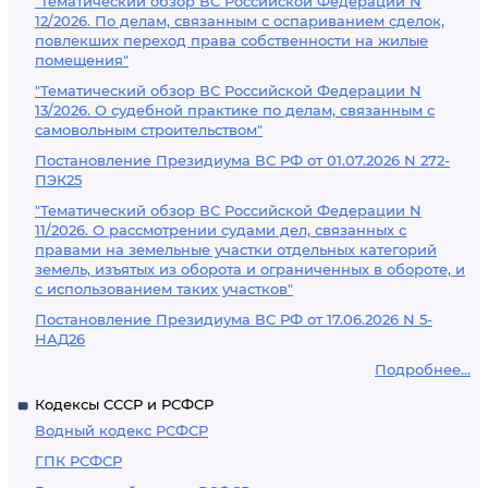
"Тематический обзор ВС Российской Федерации N
12/2026. По делам, связанным с оспариванием сделок,
повлекших переход права собственности на жилые
помещения"
"Тематический обзор ВС Российской Федерации N
13/2026. О судебной практике по делам, связанным с
самовольным строительством"
Постановление Президиума ВС РФ от 01.07.2026 N 272-
ПЭК25
"Тематический обзор ВС Российской Федерации N
11/2026. О рассмотрении судами дел, связанных с
правами на земельные участки отдельных категорий
земель, изъятых из оборота и ограниченных в обороте, и
с использованием таких участков"
Постановление Президиума ВС РФ от 17.06.2026 N 5-
НАД26
Подробнее...
Кодексы СССР и РСФСР
Водный кодекс РСФСР
ГПК РСФСР