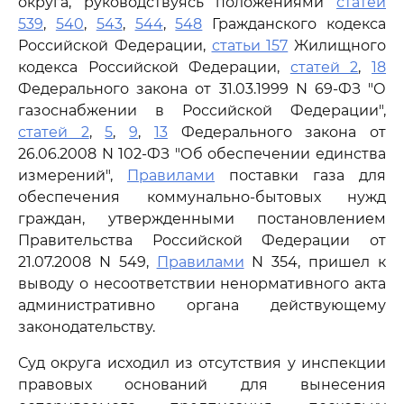
округа, руководствуясь положениями
статей
539
,
540
,
543
,
544
,
548
Гражданского кодекса
Российской Федерации,
статьи 157
Жилищного
кодекса Российской Федерации,
статей 2
,
18
Федерального закона от 31.03.1999 N 69-ФЗ "О
газоснабжении в Российской Федерации",
статей 2
,
5
,
9
,
13
Федерального закона от
26.06.2008 N 102-ФЗ "Об обеспечении единства
измерений",
Правилами
поставки газа для
обеспечения коммунально-бытовых нужд
граждан, утвержденными постановлением
Правительства Российской Федерации от
21.07.2008 N 549,
Правилами
N 354, пришел к
выводу о несоответствии ненормативного акта
административно органа действующему
законодательству.
Суд округа исходил из отсутствия у инспекции
правовых оснований для вынесения