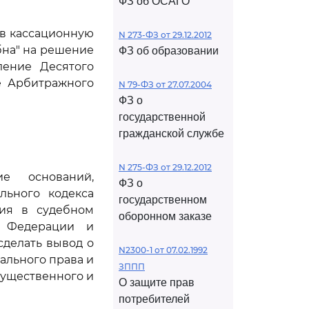
ФЗ об ОСАГО
ив кассационную
N 273-ФЗ от 29.12.2012
бна" на решение
ФЗ об образовании
ление Десятого
ие Арбитражного
N 79-ФЗ от 27.07.2004
ФЗ о
государственной
гражданской службе
N 275-ФЗ от 29.12.2012
е оснований,
ФЗ о
льного кодекса
государственном
ния в судебном
оборонном заказе
й Федерации и
сделать вывод о
N2300-1 от 07.02.1992
ального права и
ЗППП
существенного и
О защите прав
потребителей