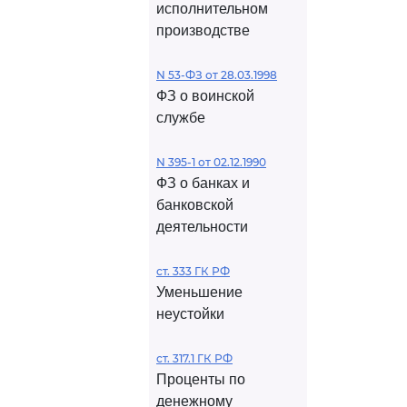
исполнительном
производстве
N 53-ФЗ от 28.03.1998
ФЗ о воинской
службе
N 395-1 от 02.12.1990
ФЗ о банках и
банковской
деятельности
ст. 333 ГК РФ
Уменьшение
неустойки
ст. 317.1 ГК РФ
Проценты по
денежному