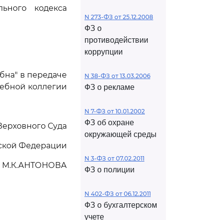
ьного кодекса
N 273-ФЗ от 25.12.2008
ФЗ о
противодействии
коррупции
бна" в передаче
N 38-ФЗ от 13.03.2006
дебной коллегии
ФЗ о рекламе
N 7-ФЗ от 10.01.2002
ФЗ об охране
Верховного Суда
окружающей среды
ской Федерации
N 3-ФЗ от 07.02.2011
М.К.АНТОНОВА
ФЗ о полиции
N 402-ФЗ от 06.12.2011
ФЗ о бухгалтерском
учете