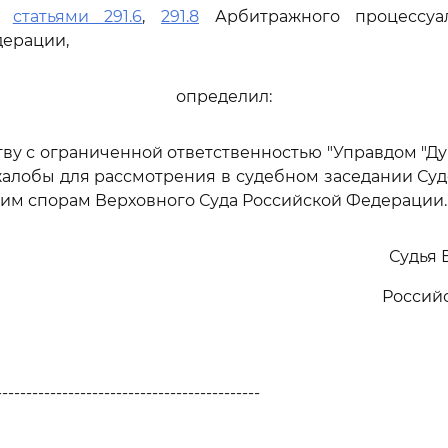
сь
статьями 291.6
,
291.8
Арбитражного процессуал
дерации,
определил:
тву с ограниченной ответственностью "Управдом "Ду
алобы для рассмотрения в судебном заседании Су
им спорам Верховного Суда Российской Федерации.
Судья 
Россий
--------------------------------------------