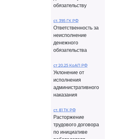
обязательству
ст. 395 ГК РФ
Ответственность за
неисполнение
денежного
обязательства
ст 20.25 КоАП РФ
Уклонение от
исполнения
административного
наказания
ст. 81 ТК РФ
Расторжение
трудового договора
по инициативе