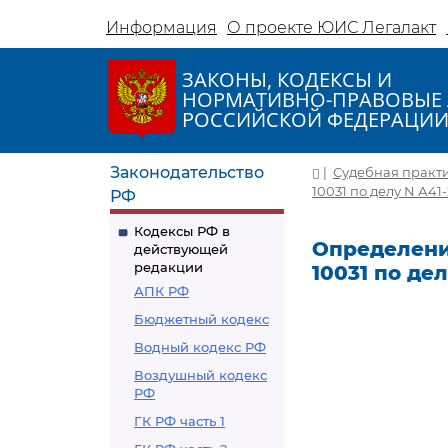
Информация
О проекте ЮИС Легалакт
ЗАКОНЫ, КОДЕКСЫ И
НОРМАТИВНО-ПРАВОВЫЕ 
РОССИЙСКОЙ ФЕДЕРАЦИ
Законодательство
|
Судебная практ
10031 по делу N А41
РФ
Кодексы РФ в
Определение
действующей
редакции
10031 по де
АПК РФ
Бюджетный кодекс
Водный кодекс РФ
Воздушный кодекс
РФ
ГК РФ часть 1