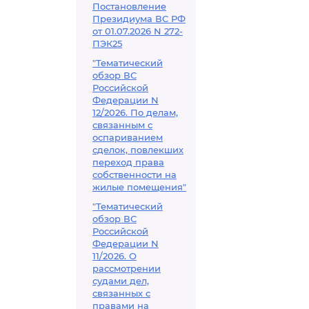
Постановление
Президиума ВС РФ
от 01.07.2026 N 272-
ПЭК25
"Тематический
обзор ВС
Российской
Федерации N
12/2026. По делам,
связанным с
оспариванием
сделок, повлекших
переход права
собственности на
жилые помещения"
"Тематический
обзор ВС
Российской
Федерации N
11/2026. О
рассмотрении
судами дел,
связанных с
правами на