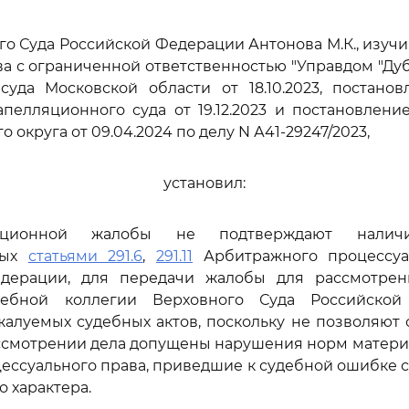
го Суда Российской Федерации Антонова М.К., изуч
а с ограниченной ответственностью "Управдом "Ду
суда Московской области от 18.10.2023, постанов
пелляционного суда от 19.12.2023 и постановлен
о округа от 09.04.2024 по делу N А41-29247/2023,
установил:
ационной жалобы не подтверждают наличи
ных
статьями 291.6
,
291.11
Арбитражного процессуа
дерации, для передачи жалобы для рассмотре
дебной коллегии Верховного Суда Российско
алуемых судебных актов, поскольку не позволяют 
ассмотрении дела допущены нарушения норм матери
цессуального права, приведшие к судебной ошибке 
 характера.