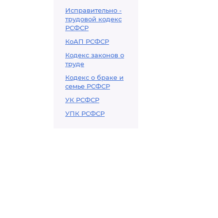
Исправительно -
трудовой кодекс
РСФСР
КоАП РСФСР
Кодекс законов о
труде
Кодекс о браке и
семье РСФСР
УК РСФСР
УПК РСФСР