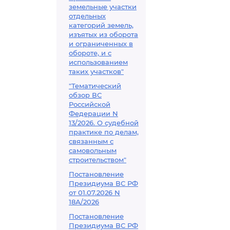
земельные участки
отдельных
категорий земель,
изъятых из оборота
и ограниченных в
обороте, и с
использованием
таких участков"
"Тематический
обзор ВС
Российской
Федерации N
13/2026. О судебной
практике по делам,
связанным с
самовольным
строительством"
Постановление
Президиума ВС РФ
от 01.07.2026 N
18А/2026
Постановление
Президиума ВС РФ