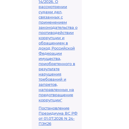
14/2026. О
рассмотрении
судами дел,
связанных с
применением
законодательства о
противодействии
коррупции и
обращением в
доход Российской
Федерации
имущества,
приобретенного в
результате
нарушения
требований и
запретов,
направленных на
предотвращение
коррупции"
Постановление
Президиума ВС РФ
от 01.07.2026 N 24-
ПЭК26