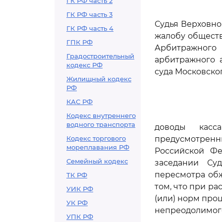
ГК РФ часть 2
ГК РФ часть 3
Судья Верховно
ГК РФ часть 4
жалобу обществ
ГПК РФ
Арбитражного 
Градостроительный
арбитражного а
кодекс РФ
суда Московског
Жилищный кодекс
РФ
КАС РФ
Кодекс внутреннего
водного транспорта
доводы касс
Кодекс торгового
предусмотрен
мореплавания РФ
Российской Фе
Семейный кодекс
заседании Су
пересмотра обж
ТК РФ
том, что при р
УИК РФ
(или) норм про
УК РФ
непреодолимого
УПК РФ