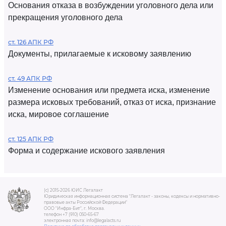
Основания отказа в возбуждении уголовного дела или
прекращения уголовного дела
ст. 126 АПК РФ
Документы, прилагаемые к исковому заявлению
ст. 49 АПК РФ
Изменение основания или предмета иска, изменение
размера исковых требований, отказ от иска, признание
иска, мировое соглашение
ст. 125 АПК РФ
Форма и содержание искового заявления
(c) 2015-2026 ЮИС Легалакт
Юридическая информационная система "Легалакт - законы, кодексы и нормативно-
правовые акты Российской Федерации"
ООО "Инфра-Бит", г. Москва.
телефон +7 (910) 050-65-67
электронная почта: info@legalacts.ru