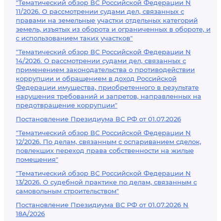
"Тематический обзор ВС Российской Федерации N
11/2026. О рассмотрении судами дел, связанных с
правами на земельные участки отдельных категорий
земель, изъятых из оборота и ограниченных в обороте, и
с использованием таких участков"
"Тематический обзор ВС Российской Федерации N
14/2026. О рассмотрении судами дел, связанных с
применением законодательства о противодействии
коррупции и обращением в доход Российской
Федерации имущества, приобретенного в результате
нарушения требований и запретов, направленных на
предотвращение коррупции"
Постановление Президиума ВС РФ от 01.07.2026
"Тематический обзор ВС Российской Федерации N
12/2026. По делам, связанным с оспариванием сделок,
повлекших переход права собственности на жилые
помещения"
"Тематический обзор ВС Российской Федерации N
13/2026. О судебной практике по делам, связанным с
самовольным строительством"
Постановление Президиума ВС РФ от 01.07.2026 N
18А/2026