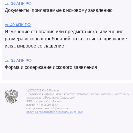
ст. 126 АПК РФ
Документы, прилагаемые к исковому заявлению
ст. 49 АПК РФ
Изменение основания или предмета иска, изменение
размера исковых требований, отказ от иска, признание
иска, мировое соглашение
ст. 125 АПК РФ
Форма и содержание искового заявления
(c) 2015-2026 ЮИС Легалакт
Юридическая информационная система "Легалакт - законы, кодексы и нормативно-
правовые акты Российской Федерации"
ООО "Инфра-Бит", г. Москва.
телефон +7 (910) 050-65-67
электронная почта: info@legalacts.ru
Политика по обработке персональных данных