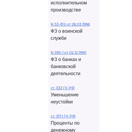
исполнительном
производстве
N 53-ФЗ от 28.03.1998
ФЗ о воинской
службе
N 395-1 от 02.12.1990
ФЗ о банках и
банковской
деятельности
ст. 333 ГК РФ
Уменьшение
неустойки
ст. 317.1 ГК РФ
Проценты по
денежному