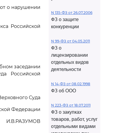
ют о нарушении
N 135-ФЗ от 26.07.2006
ФЗ о защите
кса Российской
конкуренции
N 99-ФЗ от 04.05.2011
ФЗ о
лицензировании
отдельных видов
ебном заседании
деятельности
да Российской
N 14-ФЗ от 08.02.1998
ФЗ об ООО
Верховного Суда
N 223-ФЗ от 18.07.2011
ской Федерации
ФЗ о закупках
товаров, работ, услуг
И.В.РАЗУМОВ
отдельными видами