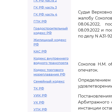
ГК РФ часть 2
ГК РФ часть 3
Судья Верховно
ГК РФ часть 4
жалобу Соколов
ГПК РФ
08.06.2022, п
Градостроительный
08.09.2022 и по
кодекс РФ
по делу N А31-9
Жилищный кодекс
РФ
КАС РФ
Кодекс внутреннего
водного транспорта
Соколов Н.М. 
Кодекс торгового
опечаток.
мореплавания РФ
Определением
Семейный кодекс
удовлетворении
ТК РФ
УИК РФ
Постановления
Арбитражного с
УК РФ
инстанции оста
УПК РФ