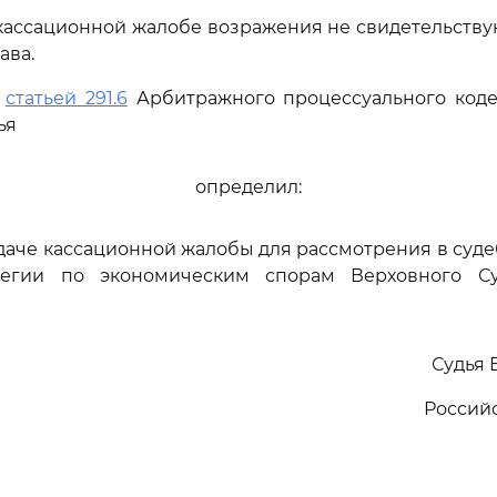
кассационной жалобе возражения не свидетельству
ава.
ь
статьей 291.6
Арбитражного процессуального коде
ья
определил:
едаче кассационной жалобы для рассмотрения в суд
легии по экономическим спорам Верховного Су
Судья 
Россий