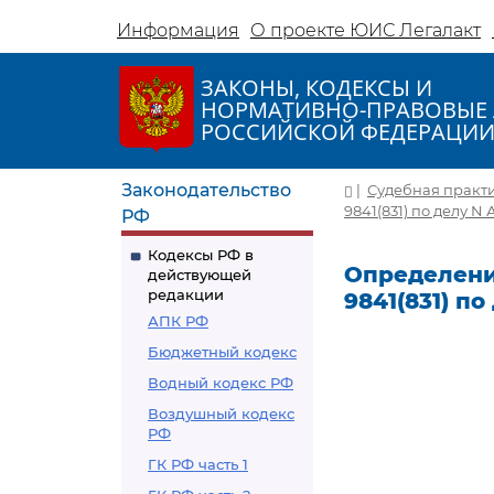
Информация
О проекте ЮИС Легалакт
ЗАКОНЫ, КОДЕКСЫ И
НОРМАТИВНО-ПРАВОВЫЕ 
РОССИЙСКОЙ ФЕДЕРАЦИ
Законодательство
|
Судебная практ
9841(831) по делу N 
РФ
Кодексы РФ в
Определение
действующей
редакции
9841(831) по
АПК РФ
Бюджетный кодекс
Водный кодекс РФ
Воздушный кодекс
РФ
ГК РФ часть 1