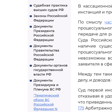
Судебная практика
В кассационно
высших судов РФ
инстанций и про
Законы Российской
Федерации
По смыслу
час
Документы
процессуально
Президента
передаче для р
Российской
Федерации
Суда Российс
Документы
наличие суще
Правительства
процессуально
Российской
невозможны во
Федерации
заявителя в сф
Документы органов
государственной
Между тем таки
власти РФ
делу, и доводо
Документы
Президиума и
Пленума ВС РФ
Суд первой ин
"Тематический
отказывая в уд
обзор ВС
что приведенны
Российской
179
Арбитражног
Федерации N