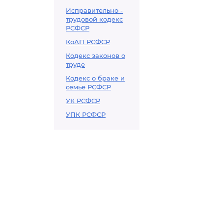
Исправительно -
трудовой кодекс
РСФСР
КоАП РСФСР
Кодекс законов о
труде
Кодекс о браке и
семье РСФСР
УК РСФСР
УПК РСФСР