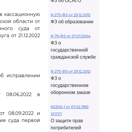
ФЗ об ОСАГО
ив кассационную
N 273-ФЗ от 29.12.2012
ской области от
ФЗ об образовании
онного суда от
га от 21.12.2022
N 79-ФЗ от 27.07.2004
ФЗ о
государственной
гражданской службе
N 275-ФЗ от 29.12.2012
об исправлении
ФЗ о
государственном
оборонном заказе
 08.06.2022 в
N2300-1 от 07.02.1992
т 08.09.2022 и
ЗППП
ние суда первой
О защите прав
потребителей