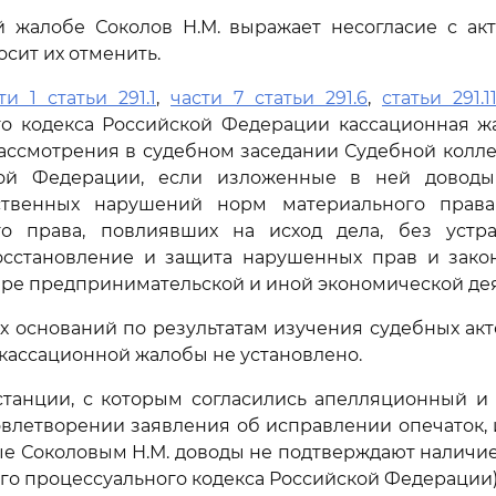
й жалобе Соколов Н.М. выражает несогласие с акт
сит их отменить.
ти 1 статьи 291.1
,
части 7 статьи 291.6
,
статьи 291.1
го кодекса Российской Федерации кассационная ж
ассмотрения в судебном заседании Судебной колл
кой Федерации, если изложенные в ней доводы
ственных нарушений норм материального права
го права, повлиявших на исход дела, без устр
сстановление и защита нарушенных прав и зако
ере предпринимательской и иной экономической дея
х оснований по результатам изучения судебных акт
в кассационной жалобы не установлено.
станции, с которым согласились апелляционный и 
овлетворении заявления об исправлении опечаток, и
е Соколовым Н.М. доводы не подтверждают наличие 
о процессуального кодекса Российской Федерации)