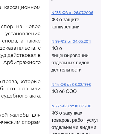
в кассационном
N 135-ФЗ от 26.07.2006
ФЗ о защите
 спор на новое
конкуренции
 установления
спора, а также
N 99-ФЗ от 04.05.2011
оказательств, с
ФЗ о
уд действовал в
лицензировании
Арбитражного
отдельных видов
деятельности
права, которые
N 14-ФЗ от 08.02.1998
бного акта или
ФЗ об ООО
судебного акта,
N 223-ФЗ от 18.07.2011
ФЗ о закупках
ной жалобы для
товаров, работ, услуг
мическим спорам
отдельными видами