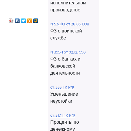
исполнительном
производстве
N 53-ФЗ от 28.03.1998
ФЗ о воинской
службе
N 395-1 от 02.12.1990
ФЗ о банках и
банковской
деятельности
ст. 333 ГК РФ
Уменьшение
неустойки
ст. 317.1 ГК РФ
Проценты по
денежному