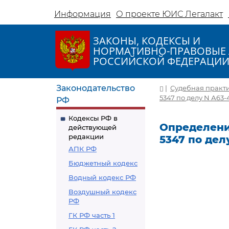
Информация
О проекте ЮИС Легалакт
ЗАКОНЫ, КОДЕКСЫ И
НОРМАТИВНО-ПРАВОВЫЕ 
РОССИЙСКОЙ ФЕДЕРАЦИ
Законодательство
|
Судебная практ
5347 по делу N А63-
РФ
Кодексы РФ в
Определение
действующей
редакции
5347 по дел
АПК РФ
Бюджетный кодекс
Водный кодекс РФ
Воздушный кодекс
РФ
ГК РФ часть 1