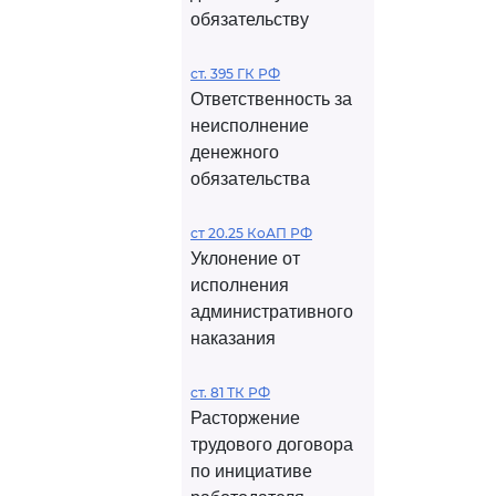
обязательству
ст. 395 ГК РФ
Ответственность за
неисполнение
денежного
обязательства
ст 20.25 КоАП РФ
Уклонение от
исполнения
административного
наказания
ст. 81 ТК РФ
Расторжение
трудового договора
по инициативе