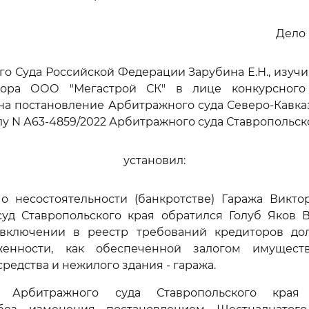
Дело 
го Суда Российской Федерации Зарубина Е.Н., изуч
тора ООО "Мегастрой СК" в лице конкурсного
 на постановление Арбитражного суда Северо-Кавказ
елу N А63-4859/2022 Арбитражного суда Ставропольск
установил:
 о несостоятельности (банкротстве) Гаража Викто
уд Ставропольского края обратился Голуб Яков 
включении в реестр требований кредиторов до
женности, как обеспеченной залогом имущест
редства и нежилого здания - гаража.
 Арбитражного суда Ставропольского края о