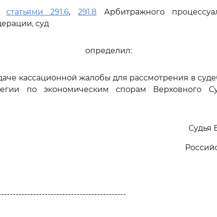
сь
статьями 291.6
,
291.8
Арбитражного процессуал
ерации, суд
определил:
едаче кассационной жалобы для рассмотрения в суд
легии по экономическим спорам Верховного Су
Судья 
Россий
--------------------------------------------