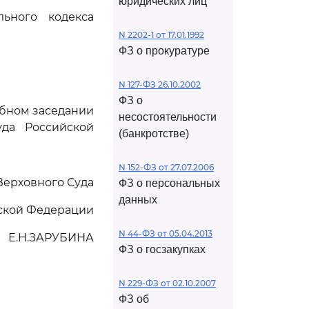
юридических лиц
ьного кодекса
N 2202-1 от 17.01.1992
ФЗ о прокуратуре
N 127-ФЗ 26.10.2002
ФЗ о
ебном заседании
несостоятельности
да Российской
(банкротстве)
N 152-ФЗ от 27.07.2006
Верховного Суда
ФЗ о персональных
данных
ской Федерации
N 44-ФЗ от 05.04.2013
Е.Н.ЗАРУБИНА
ФЗ о госзакупках
N 229-ФЗ от 02.10.2007
ФЗ об