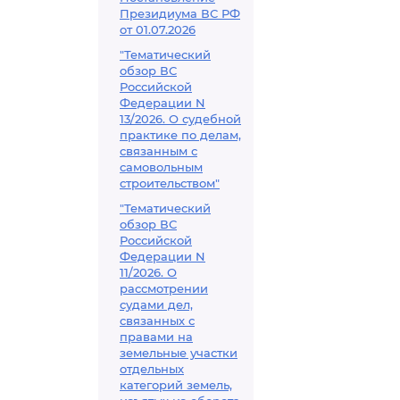
Президиума ВС РФ
от 01.07.2026
"Тематический
обзор ВС
Российской
Федерации N
13/2026. О судебной
практике по делам,
связанным с
самовольным
строительством"
"Тематический
обзор ВС
Российской
Федерации N
11/2026. О
рассмотрении
судами дел,
связанных с
правами на
земельные участки
отдельных
категорий земель,