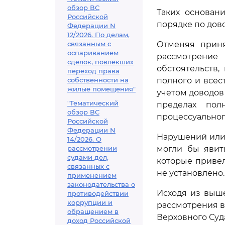
обзор ВС
Таких основан
Российской
порядке по дов
Федерации N
12/2026. По делам,
связанным с
Отменяя приня
оспариванием
рассмотрение
сделок, повлекших
обстоятельств
переход права
собственности на
полного и всес
жилые помещения"
учетом доводов
"Тематический
пределах пол
обзор ВС
процессуальног
Российской
Федерации N
Нарушений или
14/2026. О
рассмотрении
могли бы явит
судами дел,
которые привел
связанных с
не установлено.
применением
законодательства о
Исходя из выш
противодействии
коррупции и
рассмотрения в
обращением в
Верховного Суд
доход Российской