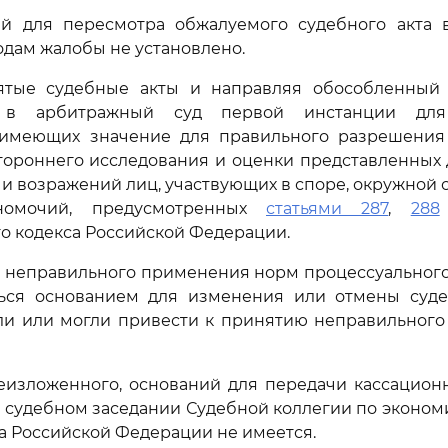
ий для пересмотра обжалуемого судебного акта 
одам жалобы не установлено.
тые судебные акты и направляя обособленный
 в арбитражный суд первой инстанции для
, имеющих значение для правильного разрешения 
тороннего исследования и оценки представленных д
 и возражений лиц, участвующих в споре, окружной с
номочий, предусмотренных
статьями 287
,
288
о кодекса Российской Федерации.
 неправильного применения норм процессуального 
ься основанием для изменения или отмены суде
и или могли привести к принятию неправильного 
еизложенного, оснований для передачи кассацион
 судебном заседании Судебной коллегии по эконо
а Российской Федерации не имеется.