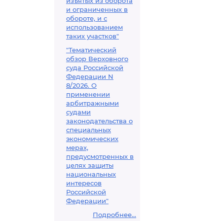
изъятых из оборота
и ограниченных в
обороте, и с
использованием
таких участков"
"Тематический
обзор Верховного
суда Российской
Федерации N
8/2026. О
применении
арбитражными
судами
законодательства о
специальных
экономических
мерах,
предусмотренных в
целях защиты
национальных
интересов
Российской
Федерации"
Подробнее...