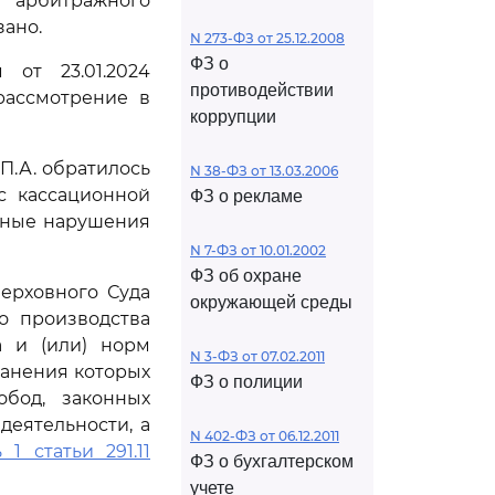
 арбитражного
зано.
N 273-ФЗ от 25.12.2008
ФЗ о
 от 23.01.2024
противодействии
рассмотрение в
коррупции
П.А. обратилось
N 38-ФЗ от 13.03.2006
с кассационной
ФЗ о рекламе
енные нарушения
N 7-ФЗ от 10.01.2002
ФЗ об охране
ерховного Суда
окружающей среды
о производства
а и (или) норм
N 3-ФЗ от 07.02.2011
ранения которых
ФЗ о полиции
бод, законных
еятельности, а
N 402-ФЗ от 06.12.2011
 1 статьи 291.11
ФЗ о бухгалтерском
учете