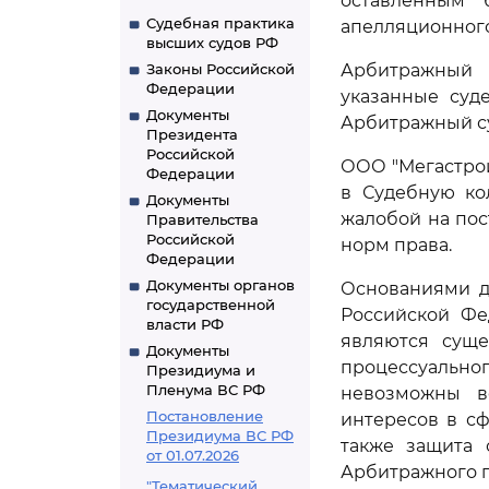
оставленным 
Судебная практика
апелляционного 
высших судов РФ
Законы Российской
Арбитражный с
Федерации
указанные суд
Документы
Арбитражный су
Президента
Российской
ООО "Мегастрой
Федерации
в Судебную ко
Документы
жалобой на пос
Правительства
Российской
норм права.
Федерации
Документы органов
Основаниями д
государственной
Российской Фе
власти РФ
являются суще
Документы
процессуальног
Президиума и
Пленума ВС РФ
невозможны в
Постановление
интересов в с
Президиума ВС РФ
также защита 
от 01.07.2026
Арбитражного п
"Тематический