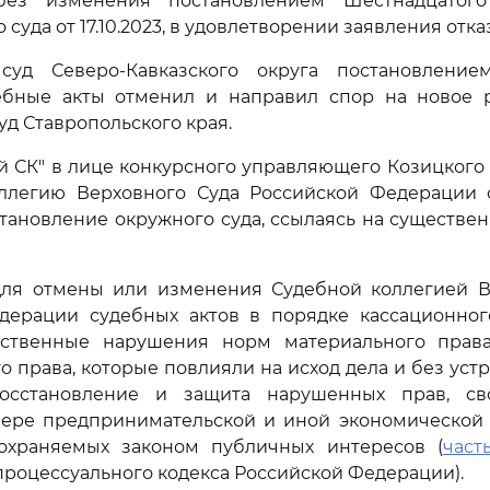
без изменения постановлением Шестнадцатого
суда от 17.10.2023, в удовлетворении заявления отка
уд Северо-Кавказского округа постановлением
ебные акты отменил и направил спор на новое 
д Ставропольского края.
 СК" в лице конкурсного управляющего Козицкого 
ллегию Верховного Суда Российской Федерации 
тановление окружного суда, ссылаясь на существ
ля отмены или изменения Судебной коллегией В
дерации судебных актов в порядке кассационног
ственные нарушения норм материального прав
о права, которые повлияли на исход дела и без уст
осстановление и защита нарушенных прав, сво
фере предпринимательской и иной экономической д
охраняемых законом публичных интересов (
часть
роцессуального кодекса Российской Федерации).