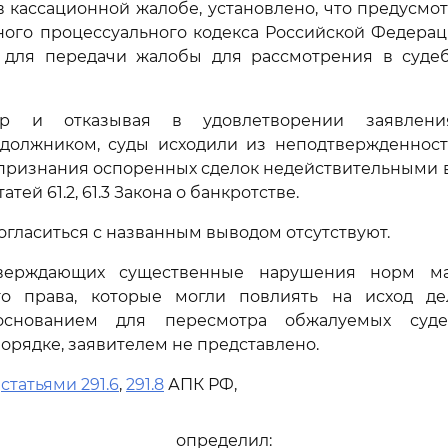
 кассационной жалобе, установлено, что предусм
го процессуального кодекса Российской Федераци
 для передачи жалобы для рассмотрения в суде
р и отказывая в удовлетворении заявлени
должником, суды исходили из неподтвержденност
признания оспоренных сделок недействительными в
тей 61.2, 61.3 Закона о банкротстве.
огласиться с названным выводом отсутствуют.
тверждающих существенные нарушения норм ма
го права, которые могли повлиять на исход д
основанием для пересмотра обжалуемых суд
орядке, заявителем не представлено.
ь
статьями 291.6
,
291.8
АПК РФ,
определил: