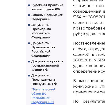
Определением 
Судебная практика
частично; при
высших судов РФ
совершенный в
Законы Российской
5134 от 28.08.
Федерации
сделки в виде 
Документы
право требован
Президента
Российской
руб.; в удовлет
Федерации
Документы
Постановление
Правительства
округа, опреде
Российской
сделкой платеж
Федерации
28.08.2019 N 5
Документы органов
государственной
удовлетворени
власти РФ
определение су
Документы
Президиума и
В кассационно
Пленума ВС РФ
конкурсный уп
"Тематический
применении суд
обзор ВС
Российской
По результат
Федерации N