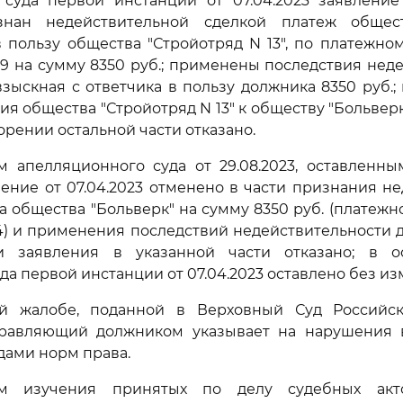
суда первой инстанции от 07.04.2023 заявление
знан недействительной сделкой платеж общест
 пользу общества "Стройотряд N 13", по платежно
2019 на сумму 8350 руб.; применены последствия нед
взыскная с ответчика в пользу должника 8350 руб.;
ия общества "Стройотряд N 13" к обществу "Больверк
ворении остальной части отказано.
м апелляционного суда от 29.08.2023, оставленны
ление от 07.04.2023 отменено в части признания н
а общества "Больверк" на сумму 8350 руб. (платежн
134) и применения последствий недействительности д
и заявления в указанной части отказано; в о
да первой инстанции от 07.04.2023 оставлено без из
й жалобе, поданной в Верховный Суд Российс
равляющий должником указывает на нарушения 
ами норм права.
ам изучения принятых по делу судебных акт