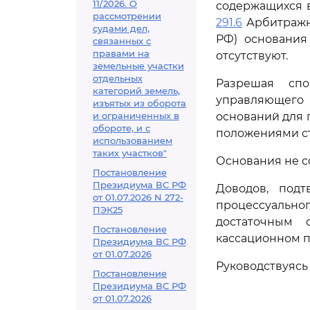
11/2026. О
содержащихся в
рассмотрении
291.6
Арбитражно
судами дел,
РФ) основания
связанных с
правами на
отсутствуют.
земельные участки
отдельных
Разрешая спо
категорий земель,
управляющего 
изъятых из оборота
и ограниченных в
оснований для 
обороте, и с
положениями ста
использованием
таких участков"
Основания не с
Постановление
Президиума ВС РФ
Доводов, под
от 01.07.2026 N 272-
процессуально
ПЭК25
достаточным 
Постановление
кассационном п
Президиума ВС РФ
от 01.07.2026
Руководствуяс
Постановление
Президиума ВС РФ
от 01.07.2026