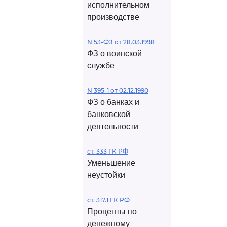
исполнительном
производстве
N 53-ФЗ от 28.03.1998
ФЗ о воинской
службе
N 395-1 от 02.12.1990
ФЗ о банках и
банковской
деятельности
ст. 333 ГК РФ
Уменьшение
неустойки
ст. 317.1 ГК РФ
Проценты по
денежному