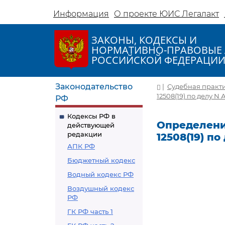
Информация
О проекте ЮИС Легалакт
ЗАКОНЫ, КОДЕКСЫ И
НОРМАТИВНО-ПРАВОВЫЕ 
РОССИЙСКОЙ ФЕДЕРАЦИ
Законодательство
|
Судебная практ
12508(19) по делу N 
РФ
Кодексы РФ в
Определение
действующей
редакции
12508(19) по
АПК РФ
Бюджетный кодекс
Водный кодекс РФ
Воздушный кодекс
РФ
ГК РФ часть 1