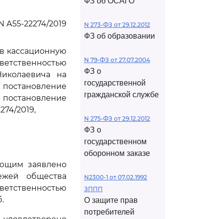
ФЗ об ОСАГО
N А55-22274/2019
N 273-ФЗ от 29.12.2012
ФЗ об образовании
ив кассационную
N 79-ФЗ от 27.07.2004
ветственностью
ФЗ о
Николаевича на
государственной
, постановление
гражданской службе
и постановление
274/2019,
N 275-ФЗ от 29.12.2012
ФЗ о
государственном
оборонном заказе
яющим заявлено
ежей общества
N2300-1 от 07.02.1992
ветственностью
ЗППП
.
О защите прав
потребителей