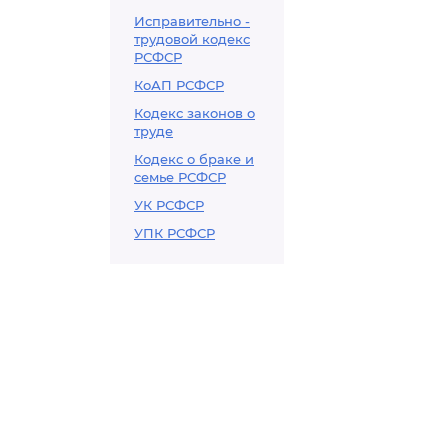
Исправительно -
трудовой кодекс
РСФСР
КоАП РСФСР
Кодекс законов о
труде
Кодекс о браке и
семье РСФСР
УК РСФСР
УПК РСФСР