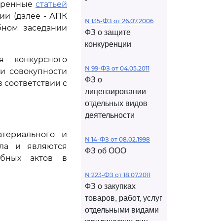
отренные
статьей
и (далее - АПК
N 135-ФЗ от 26.07.2006
бном заседании
ФЗ о защите
конкуренции
я конкурсного
N 99-ФЗ от 04.05.2011
и совокупности
ФЗ о
 соответствии с
лицензировании
отдельных видов
деятельности
териального и
N 14-ФЗ от 08.02.1998
ела и являются
ФЗ об ООО
ебных актов в
N 223-ФЗ от 18.07.2011
ФЗ о закупках
товаров, работ, услуг
отдельными видами