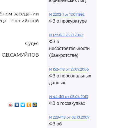
юридических лиц
ебном заседании
N 2202-1 от 17.01.1992
да Российской
ФЗ о прокуратуре
N 127-ФЗ 26.10.2002
ФЗ о
Судья
несостоятельности
С.В.САМУЙЛОВ
(банкротстве)
N 152-ФЗ от 27.07.2006
ФЗ о персональных
данных
N 44-ФЗ от 05.04.2013
ФЗ о госзакупках
N 229-ФЗ от 02.10.2007
ФЗ об