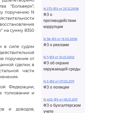
 удовлетворено
ва "Больверк",
N 273-ФЗ от 25.12.2008
му поручению N
ФЗ о
ействительности
противодействии
 восстановления
коррупции
" на сумму 8350
N 38-ФЗ от 13.03.2006
ФЗ о рекламе
м в силе судом
едействительной
N 7-ФЗ от 10.01.2002
ое поручение от
ФЗ об охране
анной сделки; в
окружающей среды
стальной части
менения.
N 3-ФЗ от 07.02.2011
кой Федерации,
ФЗ о полиции
в толковании и
N 402-ФЗ от 06.12.2011
ФЗ о бухгалтерском
ов и доводов,
учете