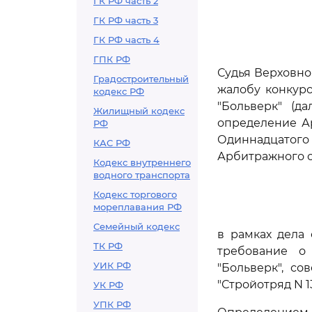
ГК РФ часть 2
ГК РФ часть 3
ГК РФ часть 4
ГПК РФ
Судья Верховно
Градостроительный
жалобу конкур
кодекс РФ
"Больверк" (д
Жилищный кодекс
определение Ар
РФ
Одиннадцатого 
КАС РФ
Арбитражного су
Кодекс внутреннего
водного транспорта
Кодекс торгового
мореплавания РФ
Семейный кодекс
в рамках дела
ТК РФ
требование о
УИК РФ
"Больверк", с
"Стройотряд N 13
УК РФ
УПК РФ