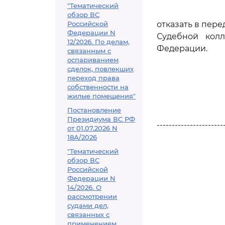
"Тематический
обзор ВС
Российской
отказать в пер
Федерации N
Судебной кол
12/2026. По делам,
Федерации.
связанным с
оспариванием
сделок, повлекших
переход права
собственности на
жилые помещения"
Постановление
Президиума ВС РФ
----------------------
от 01.07.2026 N
18А/2026
"Тематический
обзор ВС
Российской
Федерации N
14/2026. О
рассмотрении
судами дел,
связанных с
применением