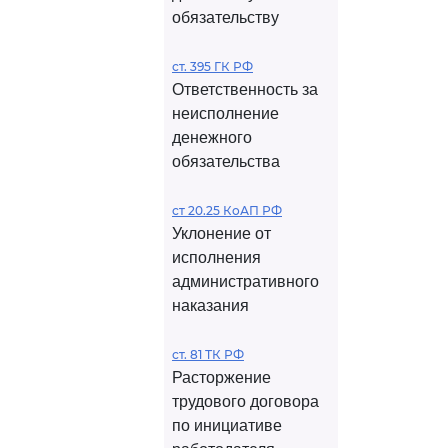
обязательству
ст. 395 ГК РФ
Ответственность за
неисполнение
денежного
обязательства
ст 20.25 КоАП РФ
Уклонение от
исполнения
административного
наказания
ст. 81 ТК РФ
Расторжение
трудового договора
по инициативе