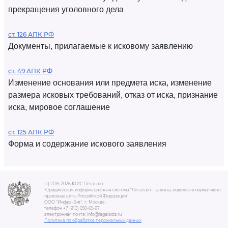
прекращения уголовного дела
ст. 126 АПК РФ
Документы, прилагаемые к исковому заявлению
ст. 49 АПК РФ
Изменение основания или предмета иска, изменение
размера исковых требований, отказ от иска, признание
иска, мировое соглашение
ст. 125 АПК РФ
Форма и содержание искового заявления
(c) 2015-2026 ЮИС Легалакт
Юридическая информационная система "Легалакт - законы, кодексы и нормативно-
правовые акты Российской Федерации"
ООО "Инфра-Бит", г. Москва.
телефон +7 (910) 050-65-67
электронная почта: info@legalacts.ru
Политика по обработке персональных данных