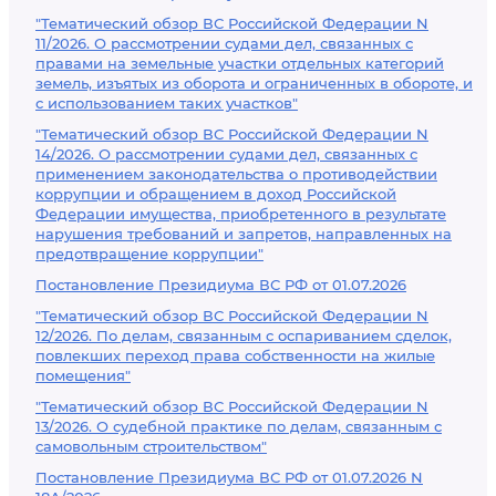
"Тематический обзор ВС Российской Федерации N
11/2026. О рассмотрении судами дел, связанных с
правами на земельные участки отдельных категорий
земель, изъятых из оборота и ограниченных в обороте, и
с использованием таких участков"
"Тематический обзор ВС Российской Федерации N
14/2026. О рассмотрении судами дел, связанных с
применением законодательства о противодействии
коррупции и обращением в доход Российской
Федерации имущества, приобретенного в результате
нарушения требований и запретов, направленных на
предотвращение коррупции"
Постановление Президиума ВС РФ от 01.07.2026
"Тематический обзор ВС Российской Федерации N
12/2026. По делам, связанным с оспариванием сделок,
повлекших переход права собственности на жилые
помещения"
"Тематический обзор ВС Российской Федерации N
13/2026. О судебной практике по делам, связанным с
самовольным строительством"
Постановление Президиума ВС РФ от 01.07.2026 N