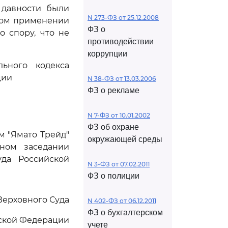
 давности были
N 273-ФЗ от 25.12.2008
ном применении
ФЗ о
о спору, что не
противодействии
коррупции
ьного кодекса
ции
N 38-ФЗ от 13.03.2006
ФЗ о рекламе
N 7-ФЗ от 10.01.2002
ФЗ об охране
м "Ямато Трейд"
окружающей среды
ном заседании
да Российской
N 3-ФЗ от 07.02.2011
ФЗ о полиции
Верховного Суда
N 402-ФЗ от 06.12.2011
ФЗ о бухгалтерском
ской Федерации
учете