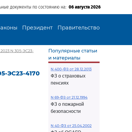
ьные документы по состоянию на:
06 августа 2026
Законы
Президент
Правительство
Популярные статьи
2023 N 305-ЭС23-
и материалы
N 400-ФЗ от 28.12.2013
05-ЭС23-4170
ФЗ о страховых
пенсиях
N 69-ФЗ от 21.12.1994
ФЗ о пожарной
безопасности
N 40-ФЗ от 25.04.2002