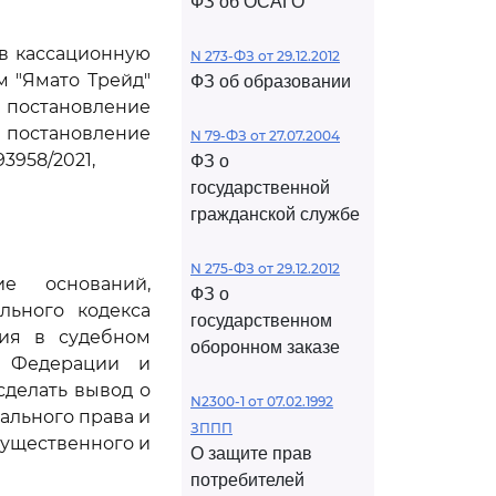
ФЗ об ОСАГО
ив кассационную
N 273-ФЗ от 29.12.2012
м "Ямато Трейд"
ФЗ об образовании
 постановление
 постановление
N 79-ФЗ от 27.07.2004
3958/2021,
ФЗ о
государственной
гражданской службе
N 275-ФЗ от 29.12.2012
е оснований,
ФЗ о
льного кодекса
государственном
ния в судебном
оборонном заказе
й Федерации и
сделать вывод о
N2300-1 от 07.02.1992
ального права и
ЗППП
существенного и
О защите прав
потребителей