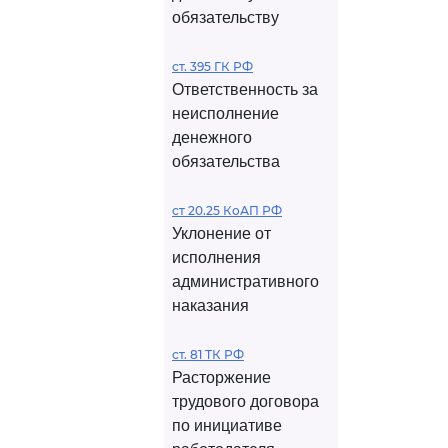
обязательству
ст. 395 ГК РФ
Ответственность за
неисполнение
денежного
обязательства
ст 20.25 КоАП РФ
Уклонение от
исполнения
административного
наказания
ст. 81 ТК РФ
Расторжение
трудового договора
по инициативе