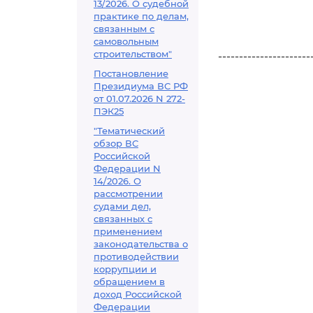
13/2026. О судебной
практике по делам,
связанным с
самовольным
строительством"
----------------------
Постановление
Президиума ВС РФ
от 01.07.2026 N 272-
ПЭК25
"Тематический
обзор ВС
Российской
Федерации N
14/2026. О
рассмотрении
судами дел,
связанных с
применением
законодательства о
противодействии
коррупции и
обращением в
доход Российской
Федерации