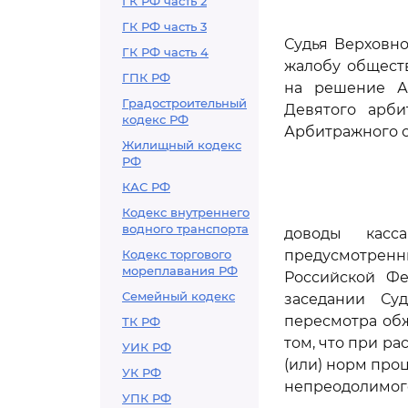
ГК РФ часть 2
ГК РФ часть 3
Судья Верховно
ГК РФ часть 4
жалобу обществ
ГПК РФ
на решение Ар
Градостроительный
Девятого арби
кодекс РФ
Арбитражного су
Жилищный кодекс
РФ
КАС РФ
Кодекс внутреннего
водного транспорта
доводы касс
Кодекс торгового
предусмотрен
мореплавания РФ
Российской Фе
Семейный кодекс
заседании Су
пересмотра обж
ТК РФ
том, что при р
УИК РФ
(или) норм про
УК РФ
непреодолимого
УПК РФ