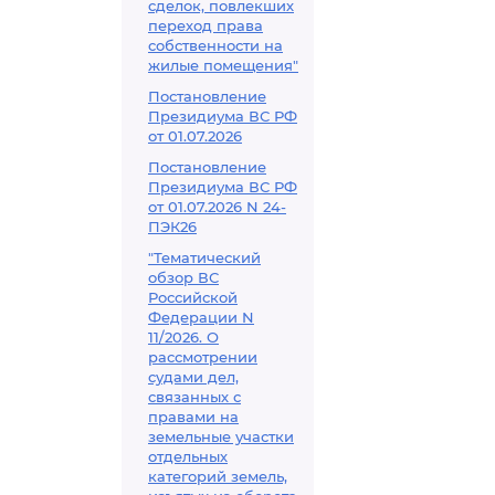
сделок, повлекших
переход права
собственности на
жилые помещения"
Постановление
Президиума ВС РФ
от 01.07.2026
Постановление
Президиума ВС РФ
от 01.07.2026 N 24-
ПЭК26
"Тематический
обзор ВС
Российской
Федерации N
11/2026. О
рассмотрении
судами дел,
связанных с
правами на
земельные участки
отдельных
категорий земель,