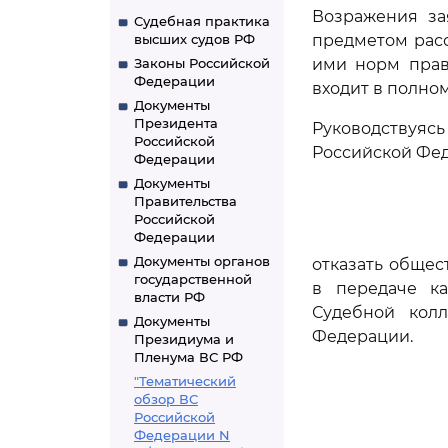
Возражения за
Судебная практика
высших судов РФ
предметом рас
Законы Российской
ими норм права
Федерации
входит в полно
Документы
Президента
Руководствуя
Российской
Российской Фед
Федерации
Документы
Правительства
Российской
Федерации
Документы органов
отказать общес
государственной
в передаче к
власти РФ
Судебной кол
Документы
Федерации.
Президиума и
Пленума ВС РФ
"Тематический
обзор ВС
Российской
Федерации N