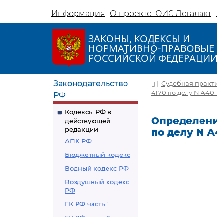
Информация
О проекте ЮИС Легалакт
ЗАКОНЫ, КОДЕКСЫ И
НОРМАТИВНО-ПРАВОВЫЕ 
РОССИЙСКОЙ ФЕДЕРАЦИ
Законодательство
|
Судебная практ
4170 по делу N А40-
РФ
Кодексы РФ в
Определение
действующей
редакции
по делу N А
АПК РФ
Бюджетный кодекс
Водный кодекс РФ
Воздушный кодекс
РФ
ГК РФ часть 1