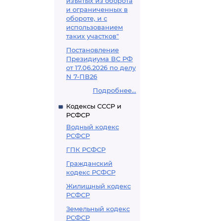
изъятых из оборота
и ограниченных в
обороте, и с
использованием
таких участков"
Постановление
Президиума ВС РФ
от 17.06.2026 по делу
N 7-ПВ26
Подробнее...
Кодексы СССР и
РСФСР
Водный кодекс
РСФСР
ГПК РСФСР
Гражданский
кодекс РСФСР
Жилищный кодекс
РСФСР
Земельный кодекс
РСФСР