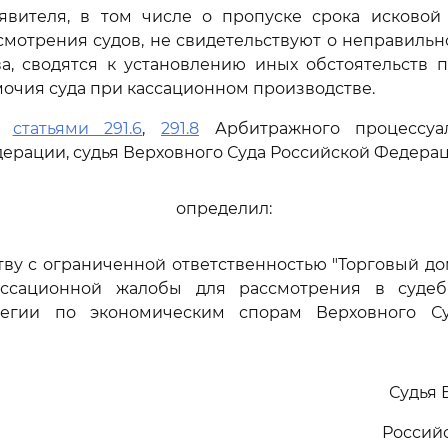
явителя, в том числе о пропуске срока исковой
смотрения судов, не свидетельствуют о неправиль
, сводятся к установлению иных обстоятельств п
мочия суда при кассационном производстве.
сь
статьями 291.6
,
291.8
Арбитражного процессуал
ерации, судья Верховного Суда Российской Федера
определил:
тву с ограниченной ответственностью "Торговый до
ассационной жалобы для рассмотрения в судеб
легии по экономическим спорам Верховного Су
Судья 
Россий