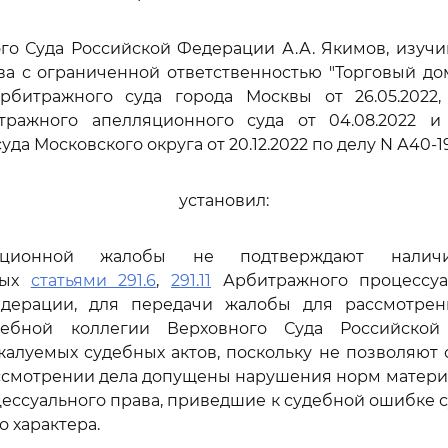
го Суда Российской Федерации А.А. Якимов, изуч
а с ограниченной ответственностью "Торговый до
битражного суда города Москвы от 26.05.2022,
тражного апелляционного суда от 04.08.2022 и
да Московского округа от 20.12.2022 по делу N А40-19
установил:
ационной жалобы не подтверждают наличи
ных
статьями 291.6
,
291.11
Арбитражного процессуа
дерации, для передачи жалобы для рассмотре
дебной коллегии Верховного Суда Российско
алуемых судебных актов, поскольку не позволяют 
ассмотрении дела допущены нарушения норм матери
цессуального права, приведшие к судебной ошибке 
 характера.