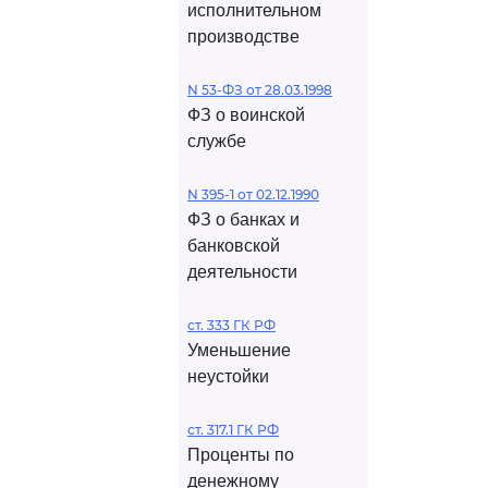
исполнительном
производстве
N 53-ФЗ от 28.03.1998
ФЗ о воинской
службе
N 395-1 от 02.12.1990
ФЗ о банках и
банковской
деятельности
ст. 333 ГК РФ
Уменьшение
неустойки
ст. 317.1 ГК РФ
Проценты по
денежному