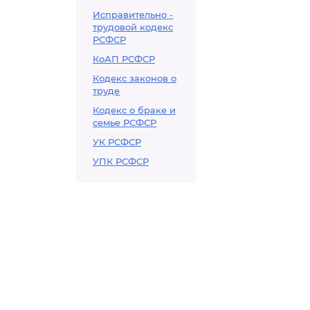
Исправительно -
трудовой кодекс
РСФСР
КоАП РСФСР
Кодекс законов о
труде
Кодекс о браке и
семье РСФСР
УК РСФСР
УПК РСФСР