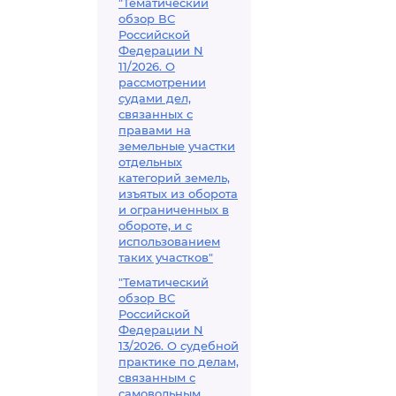
"Тематический
обзор ВС
Российской
Федерации N
11/2026. О
рассмотрении
судами дел,
связанных с
правами на
земельные участки
отдельных
категорий земель,
изъятых из оборота
и ограниченных в
обороте, и с
использованием
таких участков"
"Тематический
обзор ВС
Российской
Федерации N
13/2026. О судебной
практике по делам,
связанным с
самовольным