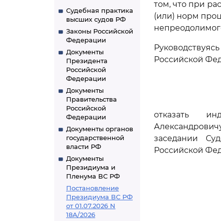
том, что при р
Судебная практика
(или) норм про
высших судов РФ
непреодолимого
Законы Российской
Федерации
Руководствуя
Документы
Российской Фед
Президента
Российской
Федерации
Документы
Правительства
Российской
отказать ин
Федерации
Александрович
Документы органов
государственной
заседании Су
власти РФ
Российской Фе
Документы
Президиума и
Пленума ВС РФ
Постановление
Президиума ВС РФ
от 01.07.2026 N
18А/2026