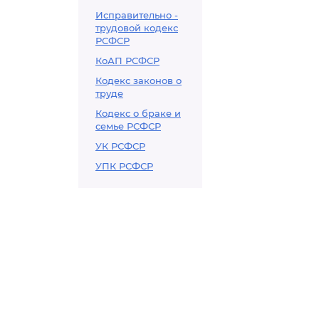
Исправительно -
трудовой кодекс
РСФСР
КоАП РСФСР
Кодекс законов о
труде
Кодекс о браке и
семье РСФСР
УК РСФСР
УПК РСФСР