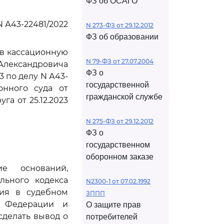
ФЗ об ОСАГО
N А43-22481/2022
N 273-ФЗ от 29.12.2012
ФЗ об образовании
ив кассационную
N 79-ФЗ от 27.07.2004
Александровича
ФЗ о
 по делу N А43-
государственной
онного суда от
гражданской службе
га от 25.12.2023
N 275-ФЗ от 29.12.2012
ФЗ о
государственном
оборонном заказе
е оснований,
льного кодекса
N2300-1 от 07.02.1992
ния в судебном
ЗППП
й Федерации и
О защите прав
сделать вывод о
потребителей