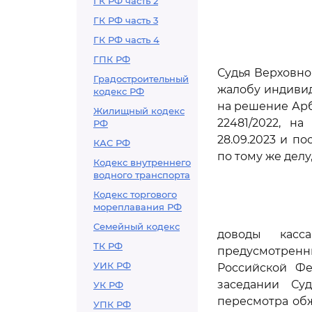
ГК РФ часть 2
ГК РФ часть 3
ГК РФ часть 4
ГПК РФ
Судья Верховно
Градостроительный
жалобу индиви
кодекс РФ
на решение Арб
Жилищный кодекс
22481/2022, н
РФ
28.09.2023 и по
КАС РФ
по тому же делу
Кодекс внутреннего
водного транспорта
Кодекс торгового
мореплавания РФ
Семейный кодекс
доводы касс
ТК РФ
предусмотрен
УИК РФ
Российской Фе
заседании Су
УК РФ
пересмотра обж
УПК РФ