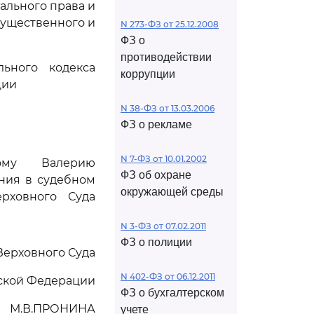
ального права и
существенного и
N 273-ФЗ от 25.12.2008
ФЗ о
противодействии
ьного кодекса
коррупции
ции
N 38-ФЗ от 13.03.2006
ФЗ о рекламе
N 7-ФЗ от 10.01.2002
кому Валерию
ФЗ об охране
ния в судебном
окружающей среды
рховного Суда
N 3-ФЗ от 07.02.2011
ФЗ о полиции
Верховного Суда
N 402-ФЗ от 06.12.2011
ской Федерации
ФЗ о бухгалтерском
М.В.ПРОНИНА
учете