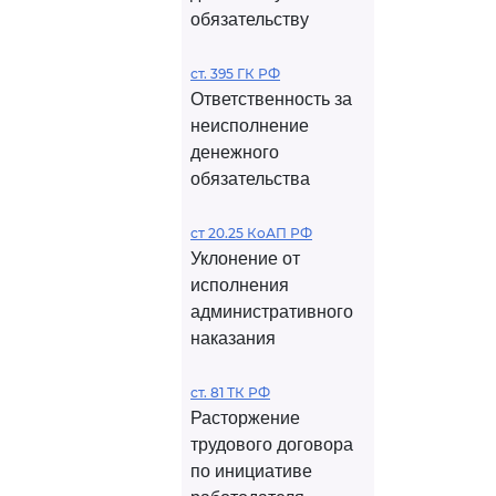
обязательству
ст. 395 ГК РФ
Ответственность за
неисполнение
денежного
обязательства
ст 20.25 КоАП РФ
Уклонение от
исполнения
административного
наказания
ст. 81 ТК РФ
Расторжение
трудового договора
по инициативе