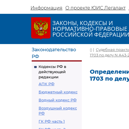
Информация
О проекте ЮИС Легалакт
ЗАКОНЫ, КОДЕКСЫ И
НОРМАТИВНО-ПРАВОВЫЕ 
РОССИЙСКОЙ ФЕДЕРАЦИ
Законодательство
|
Судебная практ
1703 по делу N А43-
РФ
Кодексы РФ в
Определение
действующей
редакции
1703 по дел
АПК РФ
Бюджетный кодекс
Водный кодекс РФ
Воздушный кодекс
РФ
ГК РФ часть 1