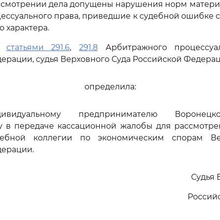
ассмотрении дела допущены нарушения норм матери
цессуального права, приведшие к судебной ошибке 
 характера.
сь
статьями 291.6
,
291.8
Арбитражного процессуал
ерации, судья Верховного Суда Российской Федера
определила:
дивидуальному предпринимателю Воронец
у в передаче кассационной жалобы для рассмотре
дебной коллегии по экономическим спорам Ве
дерации.
Судья 
Россий