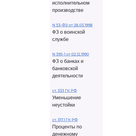
исполнительном
производстве
N 53-ФЗ от 28.03.1998
ФЗ о воинской
службе
N 395-1 от 02.12.1990
ФЗ о банках и
банковской
деятельности
ст. 333 ГК РФ
Уменьшение
неустойки
ст. 317.1 ГК РФ
Проценты по
денежному