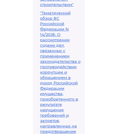
строительством"
"Тематический
обзор ВС
Российской
Федерации N
14/2026. О
рассмотрении
судами дел,
связанных с
применением
законодательства о
противодействии
коррупции и
обращением в
доход Российской
Федерации
имущества,
приобретенного в
результате
нарушения
требований и
запретов,
направленных на
предотвращение